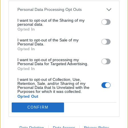
ακολουθήσει πιο πιστά τα χνάρια του μπαμπά
Personal Data Processing Opt Outs
της, Ίλια, καθώς ασχολείται με το
επαγγελματικό ποδόσφαιρο. Αγωνίζεται με
I want to opt-out of the Sharing of my
personal data.
επιτυχία ως μεσοεπιθετικός και στα πλάγια της
Opted In
επίθεσης στην ομάδα της Ολυμπιάδας
I want to opt-out of the Sale of my
Υμηττού, ενώ έχει φορέσει και τη φανέλα της
Personal Data.
Opted In
Εθνικής Κορασίδων, δείχνοντας ότι το
ποδοσφαιρικό ταλέντο είναι ξεκάθαρα
I want to opt-out of processing my
Personal Data for Targeted Advertising.
οικογενειακή υπόθεση.
Opted In
I want to opt-out of Collection, Use,
Retention, Sale, and/or Sharing of my
Personal Data that Is Unrelated with the
Purposes for which it was collected.
Opted Out
CONFIRM
Data Deletion
Data Access
Privacy Policy