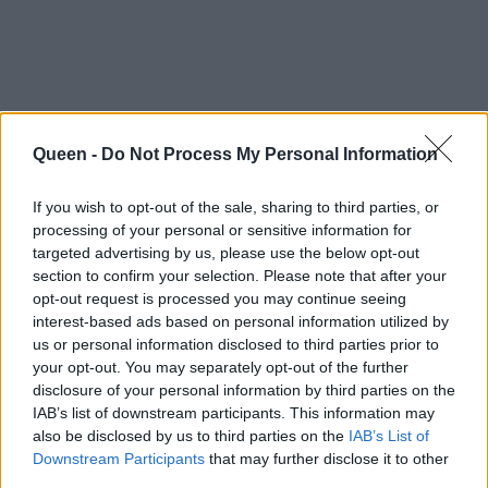
Queen -
Do Not Process My Personal Information
If you wish to opt-out of the sale, sharing to third parties, or
processing of your personal or sensitive information for
targeted advertising by us, please use the below opt-out
section to confirm your selection. Please note that after your
https://www.instagram.com/p/Cuobzb7LhV1/
opt-out request is processed you may continue seeing
interest-based ads based on personal information utilized by
Μίλα (Μιχαέλα)
us or personal information disclosed to third parties prior to
your opt-out. You may separately opt-out of the further
Η Μίλα είναι το ένα από τα δύο δίδυμα
disclosure of your personal information by third parties on the
κορίτσια της οικογένειας, που έκλεισαν τα 19
IAB’s list of downstream participants. This information may
also be disclosed by us to third parties on the
IAB’s List of
τους χρόνια και αποφοίτησαν πρόσφατα από
Downstream Participants
that may further disclose it to other
το σχολείο. Η Μίλα αποφάσισε να
third parties.