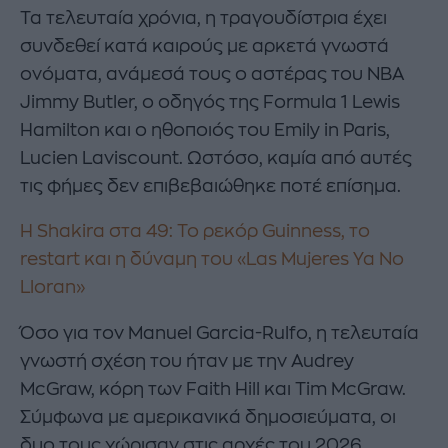
Τα τελευταία χρόνια, η τραγουδίστρια έχει
συνδεθεί κατά καιρούς με αρκετά γνωστά
ονόματα, ανάμεσά τους ο αστέρας του NBA
Jimmy Butler, ο οδηγός της Formula 1 Lewis
Hamilton και ο ηθοποιός του Emily in Paris,
Lucien Laviscount. Ωστόσο, καμία από αυτές
τις φήμες δεν επιβεβαιώθηκε ποτέ επίσημα.
Η Shakira στα 49: Το ρεκόρ Guinness, το
restart και η δύναμη του «Las Mujeres Ya No
Lloran»
Όσο για τον Manuel Garcia-Rulfo, η τελευταία
γνωστή σχέση του ήταν με την Audrey
McGraw, κόρη των Faith Hill και Tim McGraw.
Σύμφωνα με αμερικανικά δημοσιεύματα, οι
δυο τους χώρισαν στις αρχές του 2026.