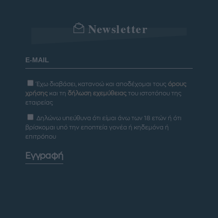
Newsletter
Έχω διαβάσει, κατανοώ και αποδέχομαι τους
όρους
χρήσης
και τη
δήλωση εχεμύθειας
του ιστοτόπου της
εταιρείας
Δηλώνω υπεύθυνα ότι είμαι άνω των 18 ετών ή ότι
βρίσκομαι υπό την εποπτεία γονέα ή κηδεμόνα ή
επιτρόπου
Εγγραφή