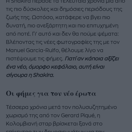
Η Shakira πέρασε τα τελευταία χρόνια μια από
τις πιο δύσκολες και δημόσιες περιόδους της
ζωής της. Ωστόσο, κατάφερε να βγει πιο
δυνατή, πιο ανεξάρτητη και πιο επιτυχημένη
από ποτέ. Γι' αυτό και δεν θα πούμε ψέματα:
Βλέποντας τις νέες φωτογραφίες της με τον
Manuel Garcia-Rulfo, θέλουμε λίγο να
πιστέψουμε τις φήμες.
Γιατί αν κάποια αξίζει
ένα νέο, όμορφο κεφάλαιο, αυτή είναι
σίγουρα η Shakira.
Oι φήμες για τον νέο έρωτα
Τέσσερα χρόνια μετά τον πολυσυζητημένο
χωρισμό της από τον Gerard Piqué, η
Κολομβιανή σταρ βρίσκεται ξανά στο
επίκεντρο των δημοσιευμάτων για την