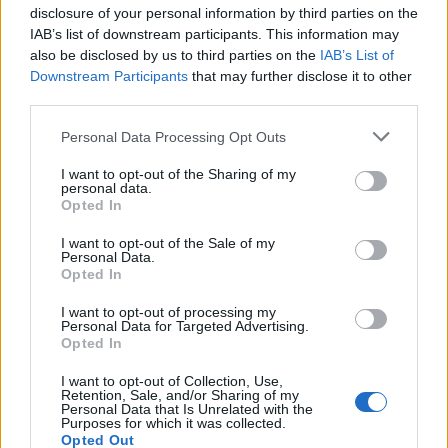
Οι δυο τους έδειχναν ιδιαίτερα άνετοι ο ένας
disclosure of your personal information by third parties on the
με τον άλλον, συζητούσαν χαμογελαστοί και
IAB’s list of downstream participants. This information may
also be disclosed by us to third parties on the
IAB’s List of
αντάλλασσαν χαλαρές κουβέντες όσο
Downstream Participants
that may further disclose it to other
περίμεναν το αυτοκίνητό τους έξω από το
third parties.
ξενοδοχείο. Όταν το όχημα έφτασε, ο
Personal Data Processing Opt Outs
45χρονος ηθοποιός άνοιξε ευγενικά την
πόρτα στη Shakira για να καθίσει στη θέση του
I want to opt-out of the Sharing of my
personal data.
συνοδηγού, πριν πάρει ο ίδιος θέση στο τιμόνι
Opted In
και αποχωρήσουν μαζί.
I want to opt-out of the Sale of my
Personal Data.
Για την ιστορία, η 49χρονη τραγουδίστρια
Opted In
επέλεξε ένα casual αλλά chic look με μαύρο
I want to opt-out of processing my
Personal Data for Targeted Advertising.
τοπ, τζιν και μαύρες platform μπότες, ενώ
Opted In
κρατούσε ένα δερμάτινο jacket. Από την
I want to opt-out of Collection, Use,
άλλη, ο Garcia-Rulfo εμφανίστηκε με τζιν, T-
Retention, Sale, and/or Sharing of my
Personal Data that Is Unrelated with the
shirt και μαύρο μπουφάν, σε εξίσου χαλαρό
Purposes for which it was collected.
Opted Out
ύφος.