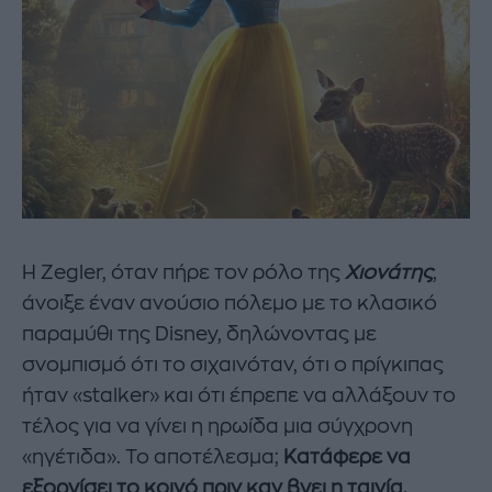
Η Zegler, όταν πήρε τον ρόλο της
Χιονάτης
,
άνοιξε έναν ανούσιο πόλεμο με το κλασικό
παραμύθι της Disney, δηλώνοντας με
σνομπισμό ότι το σιχαινόταν, ότι ο πρίγκιπας
ήταν «stalker» και ότι έπρεπε να αλλάξουν το
τέλος για να γίνει η ηρωίδα μια σύγχρονη
«ηγέτιδα». Το αποτέλεσμα;
Κατάφερε να
εξοργίσει το κοινό πριν καν βγει η ταινία.