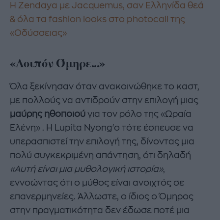
Η Zendaya με Jacquemus, σαν Ελληνίδα θεά
& όλα τα fashion looks στο photocall της
«Οδύσσειας»
«Λοιπόν Όμηρε...»
Όλα ξεκίνησαν όταν ανακοινώθηκε το καστ,
με πολλούς να αντιδρούν στην επιλογή μιας
μαύρης ηθοποιού
για τον ρόλο της «Ωραία
Ελένη» . Η Lupita Nyong'o τότε έσπευσε να
υπερασπιστεί την επιλογή της, δίνοντας μια
πολύ συγκεκριμένη απάντηση, ότι δηλαδή
«Αυτή είναι μια μυθολογική ιστορία»
,
εννοώντας ότι ο μύθος είναι ανοιχτός σε
επανερμηνείες.
Άλλωστε, ο ίδιος ο Όμηρος
στην πραγματικότητα δεν έδωσε ποτέ μια