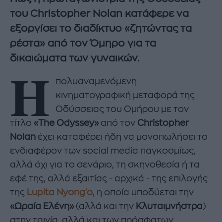
του Christopher Nolan κατάφερε να
εξοργίσει το διαδίκτυο «ζητώντας τα
ρέστα» από τον Όμηρο για τα
δικαιώματα των γυναικών.
Η
πολυαναμενόμενη
κινηματογραφική μεταφορά της
Οδύσσειας του Ομήρου με τον
τίτλο
«The Odyssey»
από τον
Christopher
Nolan
έχει καταφέρει ήδη να μονοπωλήσει το
ενδιαφέρον των social media παγκοσμίως,
αλλά όχι για το σενάριο, τη σκηνοθεσία ή τα
εφέ της, αλλά εξαιτίας - αρχικά - της επιλογής
της
Lupita Nyong'o
, η οποία υποδύεται την
«Ωραία Ελένη»
(αλλά και την
Κλυταιμνήστρα
)
στην ταινία, αλλά και των πρόσφατων