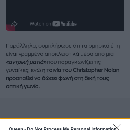
Παράλληλα, συμπλήρωσε ότι τα ομηρικά έπη
είναι γραμμένα αποκλειστικά μέσα από μια
«αντρική ματιά»
που παραγκωνίζει τις
γυναίκες, ενώ
η ταινία του Christopher Nolan
προσπαθεί να δώσει φωνή στη δική τους
οπτική γωνία.
Queen -
Do Not Process My Personal Information