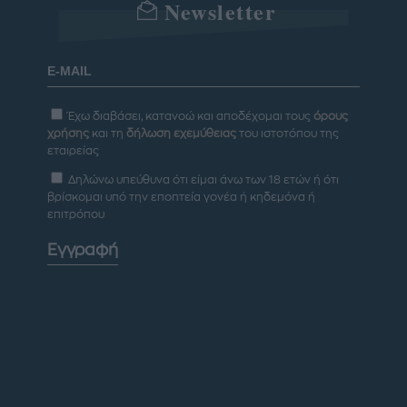
Newsletter
Έχω διαβάσει, κατανοώ και αποδέχομαι τους
όρους
χρήσης
και τη
δήλωση εχεμύθειας
του ιστοτόπου της
εταιρείας
Δηλώνω υπεύθυνα ότι είμαι άνω των 18 ετών ή ότι
βρίσκομαι υπό την εποπτεία γονέα ή κηδεμόνα ή
επιτρόπου
Εγγραφή