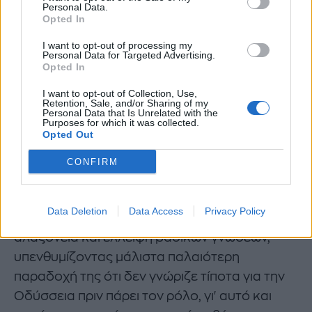
Personal Data.
Opted In
I want to opt-out of processing my
Personal Data for Targeted Advertising.
Opted In
I want to opt-out of Collection, Use,
Retention, Sale, and/or Sharing of my
Personal Data that Is Unrelated with the
Purposes for which it was collected.
Opted Out
CONFIRM
Αν μη τι άλλο αυτή η δήλωση προκάλεσε
θύελλα αντιδράσεων. Πολλοί χρήστες του
Data Deletion
Data Access
Privacy Policy
διαδικτύου κατηγόρησαν την ηθοποιό για
αλαζονεία και έλλειψη βασικών γνώσεων,
υπενθυμίζοντας μάλιστα παλαιότερη
παραδοχή της ότι δεν γνώριζε τίποτα για την
Οδύσσεια πριν πάρει τον ρόλο, γι' αυτό και