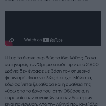
Η Lupita έκανε ακριβώς το ίδιο λάθος. Το να
κατηγορείς τον Όμηρο επειδή πριν από 2.800
χρόνια δεν έγραφε με βάση τον σημερινό
φεμινισμό είναι εντελώς άστοχο. Μάλιστα,
εδώ φαίνεται ξεκάθαρα και η αμάθειά της
γύρω από το έργο του: στην Οδύσσεια, η
παρουσία των γυναικών και των θεοτήτων
είναι πανίσχυρη. Από την Αθηνά που κινεί όλα