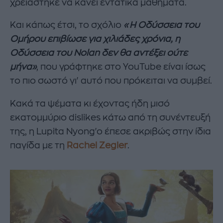
χρειάστηκε να κάνει εντατικά μαθήματα.
Και κάπως έτσι, το σχόλιο
«Η Οδύσσεια του
Ομήρου επιβίωσε για χιλιάδες χρόνια, η
Οδύσσεια του Nolan δεν θα αντέξει ούτε
μήνα»
, που γράφτηκε στο YouTube είναι ίσως
το πιο σωστό γι' αυτό που πρόκειται να συμβεί.
Κακά τα ψέματα κι έχοντας ήδη μισό
εκατομμύριο dislikes κάτω από τη συνέντευξή
της, η Lupita Nyong'o έπεσε ακριβώς στην ίδια
παγίδα με τη
Rachel Zegler
.