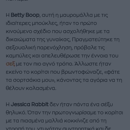
Η
Betty Boop
, αυτή η μαυρομάλλα με τις
ιδιαίτερες μπούκλες, ήταν το πρώτο
κινούμενο σχέδιο που ασχολήθηκε με τα
δικαιώματα της γυναίκας, Πραγματεύτηκε τη
σεξουαλική παρενόχληση, πρόβαλε τις
καμπύλες και απελευθέρωσε την έννοια του
σεξ
με τον πιο αγνό τρόπο. Άλλωστε ήταν
εκείνο το κορίτσι που βρωντοφώναζε, «φάτε
τα σορτσάκια μου», κάνοντας τα αγόρια να τη
θέλουν κολασμένα.
Η
Jessica Rabbit
δεν ήταν πάντα ένα σέξυ
θηλυκό. Όταν την πρωτογνωρίσαμε το κορίτσι
με τα πιασμένα μαλλιά κοκκίνιζε από τη
ντροπή του, ντυνόταν συντηρητικά και δε