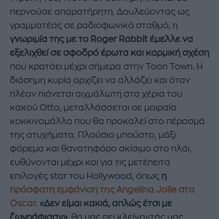
περνούσε απαρατήρητη. Δουλεύοντας ως
γραμματέας σε ραδιοφωνικό σταθμό, η
γνωριμία της με το Roger Rabbit έμελλε να
εξελιχθεί σε σφοδρό έρωτα και καρμική σχέση
που κρατάει μέχρι σήμερα στην Toon Town. Η
διάσημη κυρία αρχίζει να αλλάζει και όταν
πλέον πιάνεται αιχμάλωτη στα χέρια του
κακού Otto, μεταλλάσσεται σε μοιραία
κοκκινομάλλα που θα προκαλεί στο πέρασμά
της ατυχήματα. Πλούσιο μπούστο, μάξι
φόρεμα και θανατηφόρο σκίσιμο στο πλάι,
ευθύνονται μέχρι και για τις μετέπειτα
επιλογές star του Hollywood, όπως
η
πρόσφατη εμφάνιση της Angelina Jolie στα
Oscar.
«Δεν είμαι κακιά, απλώς έτσι με
ζωγράφισαν»
, θα μας πει κλείνοντάς μας