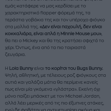
εμάς κατάφερε να μας κερδίσει με το
χαρακτηριστικό flapper φόρεμά της, τα
τεράστια γοβάκια της και τον υπέροχο φιόγκο
στα μαλλιά της.
«Δεν είναι παχουλή, δεν είναι
κοκκαλιάρα, είναι απλά η Minnie Mouse μου»
,
θα πει ο Mickey και θα της κρατήσει σφιχτά το
χέρι. Όντως, ένα από τα πιο ταιριαστά
ζευγάρια.
Η
Lola Bunny
είναι
το κορίτσι του Bugs Bunny.
Ψηλή, αθλητική, με τέλειους ροζ φιόγκους στα
αυτιά και γαλάζια μάτια θα περίμενε κανείς
πως είναι μία γκόμενα «γλάστρα». Εκείνη όχι
μόνο παίζει μπάσκετ με τον Michael Jordan,
αλλά λέει μερικές από τις πιο έξυπνες ατάκες,
ενώ δε φοβάται να αντιμετωπίσει ακόμα και