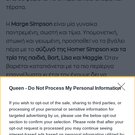
τέρατα.
H
Marge Simpson
είναι μία γυναίκα
παντρεμένη, σωστή και τίμια. Υπομονετική,
στωική και γειωμένη, προσπαθεί να τα βγάλει
πέρα με το
σύζυγό της Homer Simpson και τα
τρία της παιδιά, Bart, Lisa και Maggie
. Όταν
βαριέται καταπιάνεται με τα πιο περίεργα
επαγγέλματα κι έτσι την έχουμε δει να
δουλεύει ως πυρηνική φυσικός, μεσίτρια,
Queen -
Do Not Process My Personal Information
ιδιοκτήτρια καταστήματος pretzel και
υπάλληλο σε φούρνο με πίτες- ερωτικά
If you wish to opt-out of the sale, sharing to third parties, or
βοηθήματα.
processing of your personal or sensitive information for
targeted advertising by us, please use the below opt-out
section to confirm your selection. Please note that after your
Εσάς οι φίλες σας είναι τόσο ενδιαφέρουσες
opt-out request is processed you may continue seeing
όσο οι παραπάνω κυρίες;
interest-based ads based on personal information utilized by