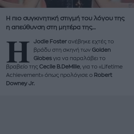
H πιο συγκινητική στιγμή του λόγου της
η απεύθυνση στη μητέρα της...
Η
Jodie Foster
ανέβηκε εχτές το
βράδυ στη σκηνή των
Golden
Globes
για να παραλάβει το
βραβείο της
Cecile B.DeMille
, για το «Lifetime
Achievement» όπως προλόγισε ο
Robert
Downey Jr.