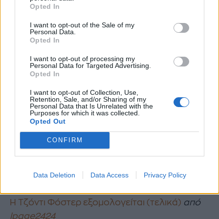
Opted In
*Δείτε το βίντεο στο κάτω μέρος της οθόνης
I want to opt-out of the Sale of my
Personal Data.
Διαβάστε ακόμη:
Opted In
Χρυσές Σφαίρες 2013: Αυτοί είναι οι μεγάλοι
I want to opt-out of processing my
Personal Data for Targeted Advertising.
νικητές
Opted In
I want to opt-out of Collection, Use,
Retention, Sale, and/or Sharing of my
Personal Data that Is Unrelated with the
Purposes for which it was collected.
Opted Out
CONFIRM
Data Deletion
Data Access
Privacy Policy
Η Τζόντι Φόστερ εξομολογείται (τελικά)
από
lpage2424