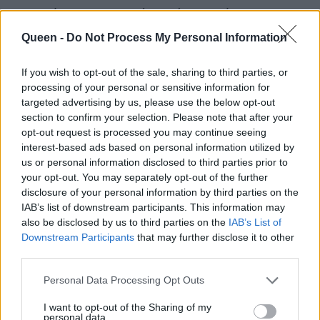
ευχαρίστησε την πρώην σύντροφό της και
όπως αποκάλεσε αδελφή ψυχή της
Cydney
Queen -
Do Not Process My Personal Information
Bernard
. Πλέον είναι ο πιο σημαντικός
If you wish to opt-out of the sale, sharing to third parties, or
άνθρωπος στη ζωή της, στήριγμα,
processing of your personal or sensitive information for
εξομολογητής, πατέρας και πολλά άλλα. Για
targeted advertising by us, please use the below opt-out
το τέλος, άφησε την απεύθυνση στη μητέρα
section to confirm your selection. Please note that after your
opt-out request is processed you may continue seeing
της λέγοντάς της:
«Σ' αγαπώ. Σ' αγαπώ. Σ'
interest-based ads based on personal information utilized by
αγαπώ. Το λέω τρεις φορές ελπίζοντας πως
us or personal information disclosed to third parties prior to
μαγικά θα μπει μέσα σου και θα είναι το μόνο
your opt-out. You may separately opt-out of the further
disclosure of your personal information by third parties on the
πράγμα που θα πάρεις μαζί σου όταν φύγεις
IAB’s list of downstream participants. This information may
από αυτό τον κόσμο. Πολλά πράγματα δεν θα
also be disclosed by us to third parties on the
IAB’s List of
καταλάβεις απόψε όμως να ξέρεις πως είσαι
Downstream Participants
that may further disclose it to other
third parties.
υπέροχη μάνα και έκανες πολύ καλή δουλειά.
Δεν έχεις κάνει κανένα λάθος. Ξέρω πως
Personal Data Processing Opt Outs
υπάρχεις ακόμη πίσω από αυτά τα μπλε μάτια!
I want to opt-out of the Sharing of my
Είσαι υπέροχη μητέρα».
personal data.