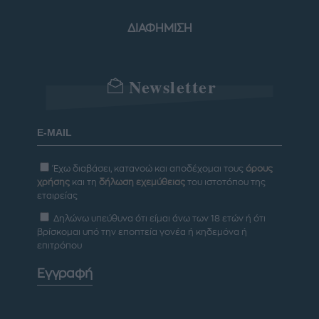
ΔΙΑΦΗΜΙΣΗ
Newsletter
Έχω διαβάσει, κατανοώ και αποδέχομαι τους
όρους
χρήσης
και τη
δήλωση εχεμύθειας
του ιστοτόπου της
εταιρείας
Δηλώνω υπεύθυνα ότι είμαι άνω των 18 ετών ή ότι
βρίσκομαι υπό την εποπτεία γονέα ή κηδεμόνα ή
επιτρόπου
Εγγραφή