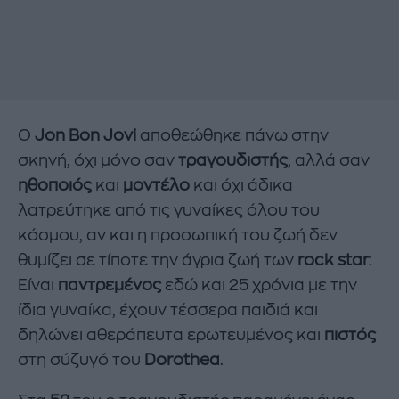
O
Jon Bon Jovi
αποθεώθηκε πάνω στην
σκηνή, όχι μόνο σαν
τραγουδιστής
, αλλά σαν
ηθοποιός
και
μοντέλο
και όχι άδικα
λατρεύτηκε από τις γυναίκες όλου του
κόσμου, αν και η προσωπική του ζωή δεν
θυμίζει σε τίποτε την άγρια ζωή των
rock star
:
Είναι
παντρεμένος
εδώ και 25 χρόνια με την
ίδια γυναίκα, έχουν τέσσερα παιδιά και
δηλώνει αθεράπευτα ερωτευμένος και
πιστός
στη σύζυγό του
Dorothea
.