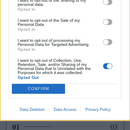
I want to opt-out of the Sharing of my
personal data.
Opted In
I want to opt-out of the Sale of my
Personal Data.
Opted In
I want to opt-out of processing my
Personal Data for Targeted Advertising.
Opted In
I want to opt-out of Collection, Use,
Retention, Sale, and/or Sharing of my
Personal Data that Is Unrelated with the
Purposes for which it was collected.
Opted Out
CONFIRM
Τι απέγινε ο άλλοτε sexy Jon Bon Jovi; Δείτε τον
Data Deletion
Data Access
Privacy Policy
σήμερα με γκρίζα μαλλιά!
01
03