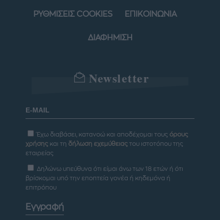
ΡΥΘΜΙΣΕΙΣ COOKIES
ΕΠΙΚΟΙΝΩΝΙΑ
ΔΙΑΦΗΜΙΣΗ
Newsletter
Έχω διαβάσει, κατανοώ και αποδέχομαι τους
όρους
χρήσης
και τη
δήλωση εχεμύθειας
του ιστοτόπου της
εταιρείας
Δηλώνω υπεύθυνα ότι είμαι άνω των 18 ετών ή ότι
βρίσκομαι υπό την εποπτεία γονέα ή κηδεμόνα ή
επιτρόπου
Εγγραφή