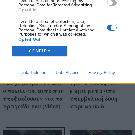
I want to opt-out of processing my
Personal Data for Targeted Advertising.
Opted In
I want to opt-out of Collection, Use,
Retention, Sale, and/or Sharing of my
Personal Data that Is Unrelated with the
Purposes for which it was collected.
Opted Out
CONFIRM
Data Deletion
Data Access
Privacy Policy
Αργυρός: Μίλησε για
ΣΟΚ: Πασίγνωστος
τον χωρισμό του και
τραγουδιστής σε
αποκάλυψε αυτό που
κώμα μετά από
υποψιαζόσουν για το
υπερβολική δόση
τραγούδι του (video)
ναρκωτικών