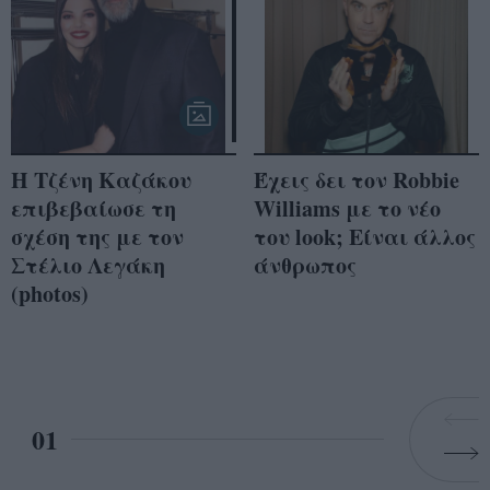
Η Τζένη Καζάκου
Έχεις δει τον Robbie
επιβεβαίωσε τη
Williams με το νέο
σχέση της με τον
του look; Είναι άλλος
Στέλιο Λεγάκη
άνθρωπος
(photos)
01