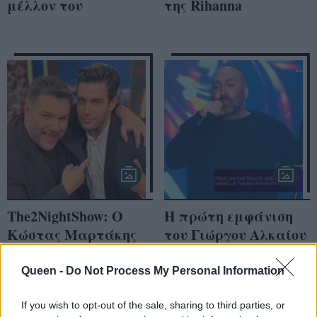
μέλλον του
της Rihanna
The2NightShow: Ο
Η πρώτη εμφάνιση
Κώστας Μαρτάκης
του Γιώργου Αλκαίου
μίλησε για την
μετά από 11 χρόνια
κατάθλιψη που του
έκανε το Twitter να
Queen -
Do Not Process My Personal Information
προκάλεσε το
παραμιλά
lockdown
If you wish to opt-out of the sale, sharing to third parties, or