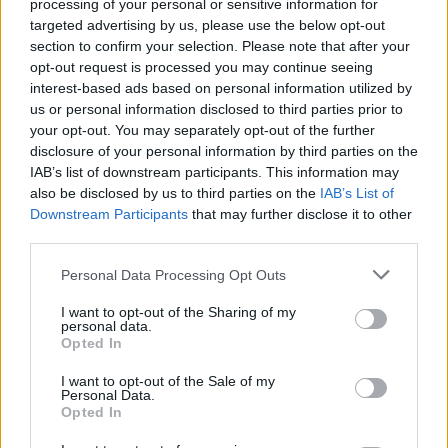
processing of your personal or sensitive information for
targeted advertising by us, please use the below opt-out
section to confirm your selection. Please note that after your
opt-out request is processed you may continue seeing
interest-based ads based on personal information utilized by
us or personal information disclosed to third parties prior to
your opt-out. You may separately opt-out of the further
disclosure of your personal information by third parties on the
IAB’s list of downstream participants. This information may
also be disclosed by us to third parties on the
IAB’s List of
Downstream Participants
that may further disclose it to other
third parties.
Personal Data Processing Opt Outs
Χρήστος Μάστορας:
Χρήστος Μάστορας:
To συγκινητικό αντίο
I want to opt-out of the Sharing of my
Τα σχόλια για την
personal data.
στην αγαπημένη του
καταγωγή του και η
Opted In
γιαγιά
κρυφή επιθυμία να
I want to opt-out of the Sale of my
αποκτήσει μια κόρη
Personal Data.
Opted In