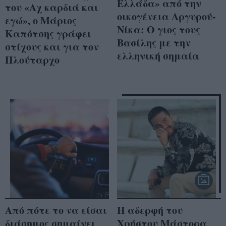
Ελλάδα» από την
του «Αχ καρδιά και
οικογένεια Αργυρού-
εγώ», ο Μάριος
Νίκα: Ο γιος τους
Καπότσης γράφει
Βασίλης με την
στίχους και για τον
ελληνική σημαία
Πλούταρχο
Από πότε το να είσαι
Η αδερφή του
διάσημος σημαίνει
Χρήστου Μάστορα