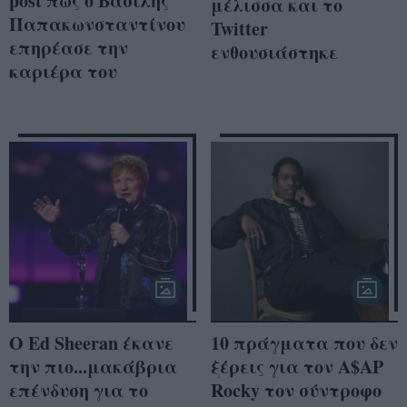
post πώς ο Βασίλης
μέλισσα και το
Παπακωνσταντίνου
Twitter
επηρέασε την
ενθουσιάστηκε
καριέρα του
O Ed Sheeran έκανε
10 πράγματα που δεν
την πιο...μακάβρια
ξέρεις για τον A$AP
επένδυση για το
Rocky τον σύντροφο