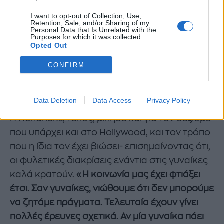
I want to opt-out of Collection, Use,
Retention, Sale, and/or Sharing of my
Personal Data that Is Unrelated with the
Purposes for which it was collected.
Opted Out
CONFIRM
Data Deletion
Data Access
Privacy Policy
Η Hendricks, τέλος, μίλησε και για τον σεξισμό
που υπάρχει και στο Hollywood, και τον τρόπο
που η ίδια τον έχει βιώσει- επισημαίνοντας ότι,
οι φυλετικές διακρίσεις ενάντια στις γυναίκες
καλά κρατούν.
«Η κοινωνία μας έχει φτιάξει
έτσι. Σαν γυναίκες, νιώθουμε ότι δεν μπορούμε
να ζητάμε πράγματα. Τελευταία έχουν γίνει
πολλές έρευνες σχετικά. Αν μία γυναίκα πάει