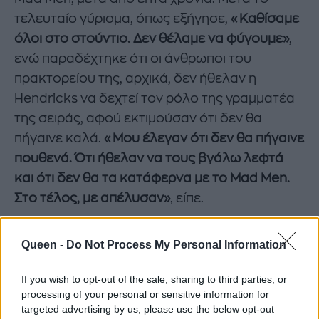
τελευταίο γύρισμα, όπως εξήγησε,
«Καθίσαμε
όλοι στο στούντιο. Δεν θέλαμε να φύγουμε»
,
ενώ παραδέχτηκε ότι οι άνθρωποι του
πρακτορείου της, αρχικά, δεν ήθελαν η
Hendricks να δεχτεί τον ρόλο της γραμματέα
της σειράς, αφού εκτιμούσαν ότι δεν θα
πήγαινε καλά.
«Μου έλεγαν ότι δεν θα πήγαινε
πουθενά. Ότι ήθελαν να τους βγάλω λεφτά
και ότι δεν θα τα κατάφερνα με το Mad Men.
Στο τέλος, με απέλυσαν»
, είπε.
Queen -
Do Not Process My Personal Information
If you wish to opt-out of the sale, sharing to third parties, or
processing of your personal or sensitive information for
targeted advertising by us, please use the below opt-out