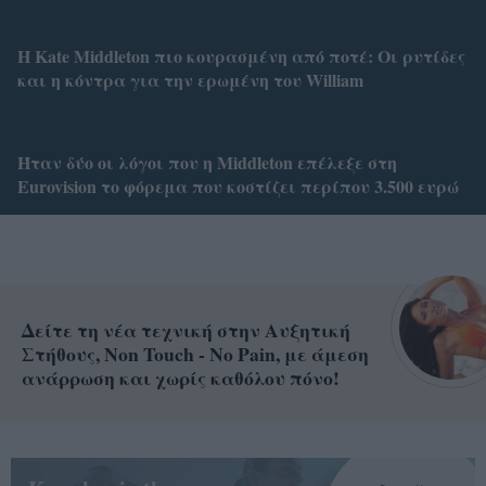
Η Kate Middleton πιο κουρασμένη από ποτέ: Οι ρυτίδες
και η κόντρα για την ερωμένη του William
Ήταν δύο οι λόγοι που η Middleton επέλεξε στη
Eurovision το φόρεμα που κοστίζει περίπου 3.500 ευρώ
Δείτε τη νέα τεχνική στην Αυξητική
Στήθους, Non Touch - No Pain, με άμεση
ανάρρωση και χωρίς καθόλου πόνο!