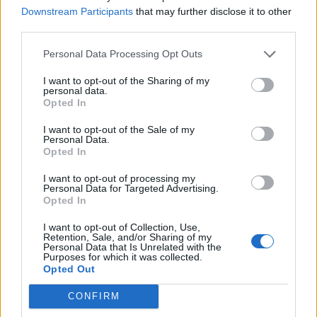
πρόδωσε. Είναι απολύτως απαράδεκτο».
Downstream Participants
that may further disclose it to other
third parties.
https://www.instagram.com/p/Cj3CuzFyilc
Personal Data Processing Opt Outs
I want to opt-out of the Sharing of my
Οι γονείς της Kate Middleton έχουν αποδώσει
personal data.
την οικονομική καταστροφή στο lockdown και
Opted In
στην κρίση του κόστους ζωής, την απότομη
I want to opt-out of the Sale of my
Personal Data.
πτώση των πωλήσεων που δημιούργησαν
Opted In
προβλήματα ρευστότητας.
I want to opt-out of processing my
Personal Data for Targeted Advertising.
Η έκθεση των διαχειριστών αναφέρει
Opted In
χαρακτηριστικά:
«Με βάση τις τρέχουσες
I want to opt-out of Collection, Use,
εκτιμήσεις, είναι αβέβαιο αν θα υπάρξουν
Retention, Sale, and/or Sharing of my
Personal Data that Is Unrelated with the
διαθέσιμα κεφάλαια για να καταστεί δυνατή η
Purposes for which it was collected.
Opted Out
διανομή στους προνομιούχους πιστωτές. Είναι
απίθανο να υπάρξουν διαθέσιμα κεφάλαια για
CONFIRM
τη διανομή στους μη εξασφαλισμένους