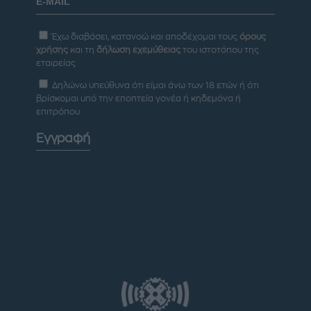
Έχω διαβάσει, κατανοώ και αποδέχομαι τους
όρους
χρήσης
και τη
δήλωση εχεμύθειας
του ιστοτόπου της
εταιρείας
Δηλώνω υπεύθυνα ότι είμαι άνω των 18 ετών ή ότι
βρίσκομαι υπό την εποπτεία γονέα ή κηδεμόνα ή
επιτρόπου
Εγγραφή