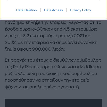
πιστωτές».
Data Deletion
Data Access
Privacy Policy
Επιπλέον περιγράφει λεπτομερώς πώς η
πανδημία έπληξε την εταιρεία, λέγοντας ότι τα
έσοδα συρρικνώθηκαν από 4,5 εκατομμύρια
λίρες σε 3,2 εκατομμύρια μεταξύ 2021 και
2022, με την εταιρεία να σημειώνει συνολική
ζημία ύψους 900.000 λιρών.
Στις αρχές του έτους ο διευθύνων σύμβουλος
της Party Pieces παραιτήθηκε και οι Middleton
μαζί άλλα μέλη του διοικητικού συμβουλίου
προσπάθησαν να στηρίξουν την εταιρεία
ψάχνοντας απελπισμένα αγοραστή.