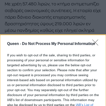
Με χρέη 57.480 λιρών, το κτήμα αντιμετωπίζει
σοβαρές οικονομικές συνέπειες. Η εταιρία είχε
πάρει δάνειο διακοπής επιχειρηματικής
δραστηριότητας ύψους 219.000 λιρών εν
μέσω πανδημίας καθώς είχε πληγεί σκληρά
από τα lockdown. Η έκθεση των διαχειριστών
Queen -
Do Not Process My Personal Information
τονίζει ότι η HMRC οφείλει συνολικά 613.000
λίρες, που πρέπει να εξοφληθούν πριν
If you wish to opt-out of the sale, sharing to third parties, or
πληρωθεί οποιοσδήποτε από τους
processing of your personal or sensitive information for
μικροπιστωτές της επιχείρησης.
targeted advertising by us, please use the below opt-out
section to confirm your selection. Please note that after your
Εκπρόσωπος της Sultani Gas, η οποία
opt-out request is processed you may continue seeing
interest-based ads based on personal information utilized by
προμήθευε την Party Pieces με ήλιο για
us or personal information disclosed to third parties prior to
μπαλόνια, δήλωσε:
«Αυτό που με πλήγωσε
your opt-out. You may separately opt-out of the further
περισσότερο ήταν ότι την εμπιστεύτηκα ως
disclosure of your personal information by third parties on the
IAB’s list of downstream participants. This information may
πεθερά του μελλοντικού βασιλιά και απλώς με
also be disclosed by us to third parties on the
IAB’s List of