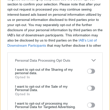
μια πιο ξεκάθαρη άποψη
section to confirm your selection. Please note that after your
opt-out request is processed you may continue seeing
interest-based ads based on personal information utilized by
Ενώ οι τελευταίες σκέψεις της Kate σχετικά με
us or personal information disclosed to third parties prior to
το μούσι του πρίγκιπα William ήταν ασαφείς, η
your opt-out. You may separately opt-out of the further
disclosure of your personal information by third parties on the
9χρονη κόρη του ζευγαριού, η πριγκίπισσα
IAB’s list of downstream participants. This information may
Charlotte, δε μπόρεσε να κρύψει την
also be disclosed by us to third parties on the
IAB’s List of
αντίδρασή της στις τρίχες του προσώπου του
Downstream Participants
that may further disclose it to other
third parties.
μπαμπά της όταν εκείνος τις άφησε για πρώτη
φορά πέρυσι.
Personal Data Processing Opt Outs
Σε μια συνέντευξη τον Νοέμβριο του 2024
I want to opt-out of the Sharing of my
personal data.
κατά τη διάρκεια της επίσκεψής του στο Κέιπ
Opted In
Τάουν της Νότιας Αφρικής για τα βραβεία
I want to opt-out of the Sale of my
Earthshot Prize, ο Willliam παραδέχτηκε:
Personal Data.
Opted In
I want to opt-out of processing my
Personal Data for Targeted Advertising.