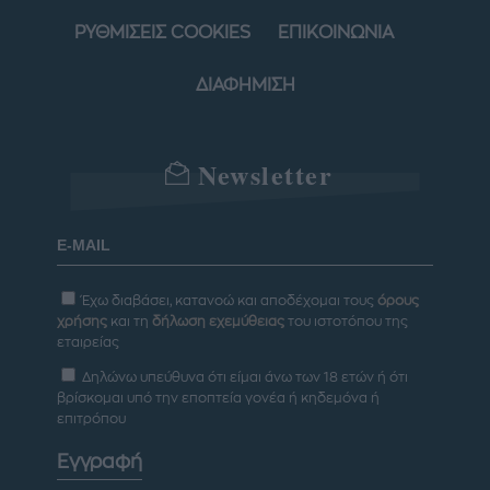
ΡΥΘΜΙΣΕΙΣ COOKIES
ΕΠΙΚΟΙΝΩΝΙΑ
ΔΙΑΦΗΜΙΣΗ
Newsletter
Έχω διαβάσει, κατανοώ και αποδέχομαι τους
όρους
χρήσης
και τη
δήλωση εχεμύθειας
του ιστοτόπου της
εταιρείας
Δηλώνω υπεύθυνα ότι είμαι άνω των 18 ετών ή ότι
βρίσκομαι υπό την εποπτεία γονέα ή κηδεμόνα ή
επιτρόπου
Εγγραφή