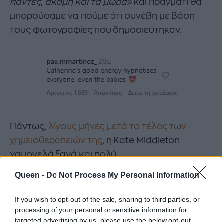
πάντες, ακόμη και τα μωρά»
και πράγματι θα
μπορούσαμε να πούμε ότι συνέβη με βάση
τους φωτογραφίες που δημοσιεύτηκαν.
Πάντως,
λίγους μήνες μετά το τέλος των
χημειοθεραπειών της
, η Kate Middleton
χαμογελά ξανά και πολύ.
Queen -
Do Not Process My Personal Information
https://www.instagram.com/p/DHTiK2EtPIM/
If you wish to opt-out of the sale, sharing to third parties, or
processing of your personal or sensitive information for
Η κόρη της Kate και του William έχει
targeted advertising by us, please use the below opt-out