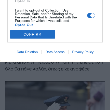
Opted In
Λοιπόν, στη Charlotte δεν άρεσε
I want to opt-out of Collection, Use,
Retention, Sale, and/or Sharing of my
Personal Data that Is Unrelated with the
την πρώτη φορά. Γέμισα δάκρυα,
Purposes for which it was collected.
Opted Out
την πρώτη φορά δάκρυσα, οπότε
CONFIRM
έπρεπε να το ξυρίσω.
Data Deletion
Data Access
Privacy Policy
Μετά από λίγη πειθώ, ο William την έπεισε «ότι
όλα θα πάνε καλά», όπως είχε αναφέρει.