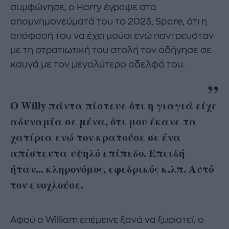
συμφώνησε, ο Harry έγραψε στα
απομνημονεύματά του το 2023, Spare, ότι η
απόφασή του να έχει μούσι ενώ παντρευόταν
με τη στρατιωτική του στολή τον οδήγησε σε
καυγά με τον μεγαλύτερο αδελφό του.
Ο Willy πάντα πίστευε ότι η γιαγιά είχε
αδυναμία σε μένα, ότι μου έκανε τα
χατίρια ενώ τον κρατούσε σε ένα
απίστευτα υψηλό επίπεδο. Επειδή
ήταν... κληρονόμος, εφεδρικός κ.λπ. Αυτό
τον ενοχλούσε.
Αφού ο William επέμεινε ξανά να ξυριστεί, ο