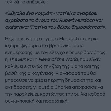
τελικά το απέφυγε:
«Έβγαλα ένα κομμάτι - γιατί είχα αναφέρει
αχρείαστα το όνομα του Rupert Murdoch και
σκέφτηκα: “Γιατί να του δώσω δημοσιότητα;”».
Μέχρι εκείνη τη στιγμή, ο Murdoch ήταν μια
ισχυρή φιγούρα στα βρετανικά μέσα
ενημέρωσης, με τον έλεγχο εφημερίδων όπως
η
The Sun
και η
News of the World
, που είχαν
καλύψει εκτενώς την ζωή της Diana και της
βασιλικής οικογένειας. Η αναφορά του θα
μπορούσε να φέρει περιττή δημοσιότητα και
αντιδράσεις, γι’ αυτό ο Charles αποφάσισε να
την παραλείψει, κρατώντας την ομιλία καθαρά
συγκινησιακή και προσωπική.