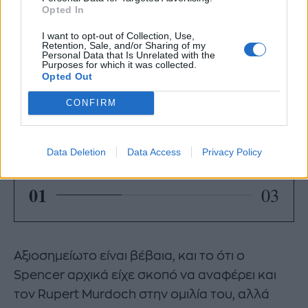
Opted In
ABBEY, FUNERAL SERVICE, SPEAKING,
Πηγή: PA
POOL
I want to opt-out of Collection, Use,
Retention, Sale, and/or Sharing of my
Personal Data that Is Unrelated with the
Purposes for which it was collected.
Opted Out
CONFIRM
Data Deletion
Data Access
Privacy Policy
01
03
Αξιοσημείωτο είναι βέβαια, και το ότι ο
Spencer αρχικά είχε σκοπό να αναφέρει και
τον Rupert Murdoch στην ομιλία του, αλλά