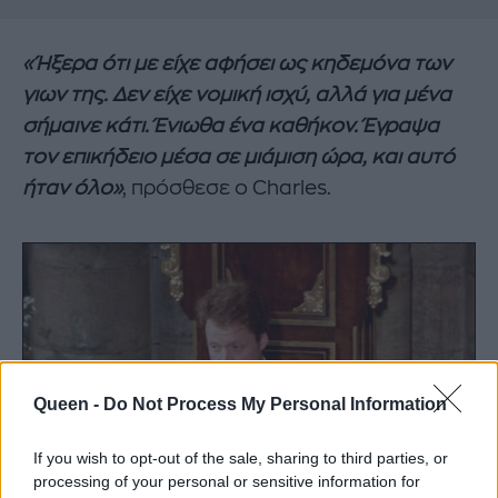
«Ήξερα ότι με είχε αφήσει ως κηδεμόνα των
γιων της. Δεν είχε νομική ισχύ, αλλά για μένα
σήμαινε κάτι. Ένιωθα ένα καθήκον. Έγραψα
τον επικήδειο μέσα σε μιάμιση ώρα, και αυτό
ήταν όλο»
, πρόσθεσε ο Charles.
Queen -
Do Not Process My Personal Information
If you wish to opt-out of the sale, sharing to third parties, or
processing of your personal or sensitive information for