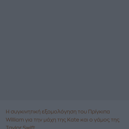
Η συγκινητική εξομολόγηση του Πρίγκιπα
William για την μάχη της Kate και ο γάμος της
Taylor Swift