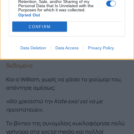
Retention, Sale, and/or Sharing of my
Personal Data that Is Unrelated with the
Purposes for which it was collected.
Η στιγμή έγινε ακόμη πιο αστεία λίγα
Opted Out
δευτερόλεπτα αργότερα, όταν η Dot τον
ρώτησε αν στην επόμενη επίσκεψή του θα
CONFIRM
φέρει μαζί και την Kate Middleton.
Data Deletion
Data Access
Privacy Policy
Η σχέση του Πρίγκιπα Harry με τον William
ήταν καταδικασμένη από την αρχή, τα νέα
δεδομένα
Και ο William, χωρίς να χάσει το χιούμορ του,
απάντησε αμέσως:
«Θα χρειαστώ την Kate εκεί για να με
προστατεύει».
Το βίντεο της συνομιλίας κυκλοφόρησε πολύ
γρήγορα στα social media και πολλοί