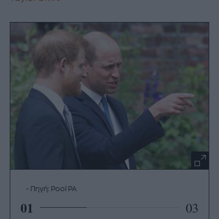
Πηγή: Pool PA
01
03