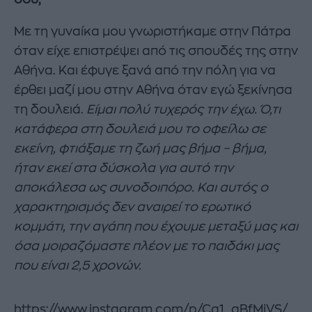
Με τη γυναίκα μου γνωριστήκαμε στην Πάτρα
όταν είχε επιστρέψει από τις σπουδές της στην
Αθήνα. Και έφυγε ξανά από την πόλη για να
έρθει μαζί μου στην Αθήνα όταν εγώ ξεκίνησα
τη δουλειά.
Είμαι πολύ τυχερός την έχω. Ό,τι
κατάφερα στη δουλειά μου το οφείλω σε
εκείνη, φτιάξαμε τη ζωή μας βήμα – βήμα,
ήταν εκεί στα δύσκολα για αυτό την
αποκάλεσα ως συνοδοιπόρο. Και αυτός ο
χαρακτηρισμός δεν αναιρεί το ερωτικό
κομμάτι, την αγάπη που έχουμε μεταξύ μας και
όσα μοιραζόμαστε πλέον με το παιδάκι μας
που είναι 2,5 χρονών.
https://www.instagram.com/p/Cg1_aBfMiVS/