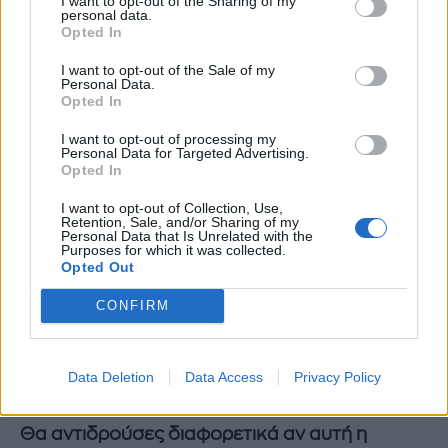
I want to opt-out of the Sharing of my
personal data.
Opted In
Με τον οποίο γίνατε εξαιρετικοί TikTokers.
I want to opt-out of the Sale of my
Είναι λιγοστά τα video που ανεβάσαμε, γιατί
Personal Data.
Opted In
υπήρξαν και πολλά άλλα από αυτά που
κάναμε στα παρασκήνια που δεν προλάβαμε
I want to opt-out of processing my
Personal Data for Targeted Advertising.
να τα γυρίσουμε. Ο Λαέρτης ήταν εξαιρετικός
Opted In
συνεργάτης. Αλλά και όλοι στο καστ. Από τον
I want to opt-out of Collection, Use,
καθένα τους πήρα και κάτι σημαντικό. Ήταν
Retention, Sale, and/or Sharing of my
Personal Data that Is Unrelated with the
μία πολύ ωραία επαγγελματική συγκυρία αυτή
Purposes for which it was collected.
Opted Out
η σειρά, γιατί συνέβη σε μία χρονική στιγμή
στα 35 μου χρόνια που και εγώ αισθανόμουν
CONFIRM
πια πιο έτοιμος τηλεοπτικά, πιο έμπειρος
γενικά ως ηθοποιός λόγω και της τριβής στο
Data Deletion
Data Access
Privacy Policy
θέατρο.
Θα αντιδρούσες διαφορετικά αν αυτή η