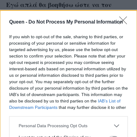
Εγώ απλά θα βοηθήσω ώστε να τον
τιμωρήσει η ίδια η ζωή. Φτιάχνω τις
καταστάσεις με τέτοιον τρόπο ώστε να
Queen -
Do Not Process My Personal Information
αποκαλυφθεί σε όλους ποιος είναι
If you wish to opt-out of the sale, sharing to third parties, or
πραγματικά ο Άγης. Όλοι βέβαια ξέρουν
processing of your personal or sensitive information for
targeted advertising by us, please use the below opt-out
ότι λέει ψέματα, αλλά ενδεχομένως δεν
section to confirm your selection. Please note that after your
θέλουν να το αποδεχτούν.
opt-out request is processed you may continue seeing
interest-based ads based on personal information utilized by
us or personal information disclosed to third parties prior to
your opt-out. You may separately opt-out of the further
Εκείνος παίζει στα όρια, νιώθει ότι είναι πιο
disclosure of your personal information by third parties on the
έξυπνος από όλους τους άλλους, αλλά δεν
IAB’s list of downstream participants. This information may
καταλαβαίνει πως ουσιαστικά το έχει χάσει το
also be disclosed by us to third parties on the
IAB’s List of
Downstream Participants
that may further disclose it to other
παιχνίδι. Ήταν υπέροχη η συνεργασία μου
third parties.
τόσο με τον Νίκο Κουρή όσο και με τη
Μαριλίτα Λαμπροπούλου. Και φυσικά με τον
Personal Data Processing Opt Outs
Λαέρτη Μαλκότση.