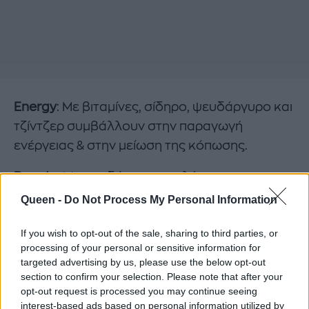
Energy
: Με βιταμίνες, σίδηρο, ψευδάργυρο και
τζίντζερ συμβάλλουν στην παραγωγή
ενέργειας & στην μείωση της κόπωσης.
Beauty:
Με ψευδάργυρο, σελήνιο και
βιταμίνες, συμβάλλουν στην διατήρηση του
Queen -
Do Not Process My Personal Information
φυσιολογικού δέρματος, μαλλιών και νυχιών,
If you wish to opt-out of the sale, sharing to third parties, or
υποστηρίζοντας την παραγωγή κολλαγόνου
processing of your personal or sensitive information for
και την προστασία από το οξειδωτικό στρες
targeted advertising by us, please use the below opt-out
section to confirm your selection. Please note that after your
Sleep:
Συνδυάζοντας μελατονίνη,
opt-out request is processed you may continue seeing
ashwagandha, αυτή η εκδοχή προάγει την
interest-based ads based on personal information utilized by