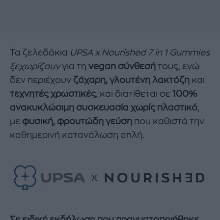
Τα ζελεδάκια
UPSA
x
Nourished
7
in
1
Gummies
ξεχωρίζουν
για τη
vegan σύνθεσή
τους, ενώ
δεν περιέχουν
ζάχαρη, γλουτένη λακτόζη
και
τεχνητές χρωστικές
, και διατίθεται σε
100%
ανακυκλώσιμη συσκευασία χωρίς πλαστικό
,
με
φυσική, φρουτώδη γεύση
που καθιστά την
καθημερινή κατανάλωση απλή.
Σε ειδική εκδήλωση που πραγματοποιήθηκε