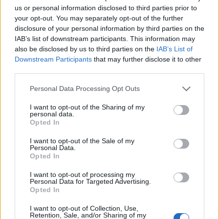
us or personal information disclosed to third parties prior to
ταχύτερη έλευση του ύπνου, χωρίς να
your opt-out. You may separately opt-out of the further
προκαλεί εθισμό.
disclosure of your personal information by third parties on the
IAB’s list of downstream participants. This information may
Detox
: Με γαϊδουράγκαθο, ψευδάργυρο και
also be disclosed by us to third parties on the
IAB’s List of
Downstream Participants
that may further disclose it to other
βιταμίνες συμβάλλουν στην αποτοξίνωση και
third parties.
στον φυσιολογικό μεταβολισμό των
υδατανθράκων.
Personal Data Processing Opt Outs
I want to opt-out of the Sharing of my
O
Πρόεδρος και Διευθύνων Σύμβουλος του
personal data.
Opted In
Ομίλου ΒΙΑΝΕΞ κ. Δημήτρης Γιαννακόπουλος
δήλωσε: «
Η καινοτομία αποτελεί βασικό
I want to opt-out of the Sale of my
Personal Data.
πυλώνα της στρατηγικής του Ομίλου ΒΙΑΝΕΞ.
Opted In
Με την εισαγωγή των
UPSA
x
Nourished
7
in
1
I want to opt-out of processing my
Gummies
στην ελληνική αγορά, ενισχύουμε τη
Personal Data for Targeted Advertising.
Opted In
δέσμευσή μας να προσφέρουμε στους
επαγγελματίες υγείας και το ευρύ κοινό
I want to opt-out of Collection, Use,
Retention, Sale, and/or Sharing of my