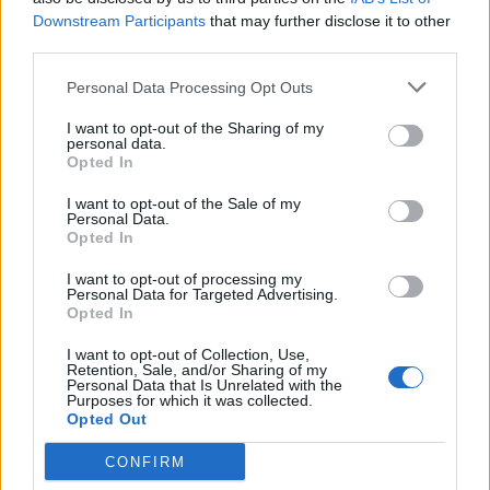
Downstream Participants
that may further disclose it to other
Σχεδιασμός και χαρακτηριστικά με επίκεντρο
third parties.
το χρήστη
Personal Data Processing Opt Outs
Η φιλοσοφία της HONOR για τη συνεχή
I want to opt-out of the Sharing of my
personal data.
βελτίωση και εξέλιξη του design της, την
Opted In
οδηγεί στο να κάνει ένα παραπάνω βήμα στο
I want to opt-out of the Sale of my
Dynamic Holographic glassback της
Personal Data.
Opted In
συσκευής. Η σειρά HONOR 20 προσφέρει μια
οθόνη 6.26 ιντσών με μια αναλογία οθόνης/
I want to opt-out of processing my
Personal Data for Targeted Advertising.
συσκευής μεγαλύτερη του 91.6%. Σε
Opted In
συνδυασμό με μια ενσωματωμένη κάμερα
I want to opt-out of Collection, Use,
4.5mm στην οθόνη, η οπτική εμπειρία της
Retention, Sale, and/or Sharing of my
Personal Data that Is Unrelated with the
συσκευής αναβαθμίζεται χωρίς να θυσιάζει το
Purposes for which it was collected.
Opted Out
αισθητικό της κομμάτι.
CONFIRM
Η σειρά HONOR 20 θα απαθανατίσει όλες τις