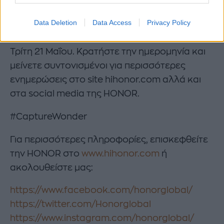
στιγμές στο event λανσαρίσματος της και θα
Data Deletion
Data Access
Privacy Policy
αποκαλύψει περισσότερες δυνατότητες της
κάμερας αλλά και χρώματα της συσκευής, την
Τρίτη 21 Μαΐου. Κρατήστε την ημερομηνία και
μείνετε συντονισμένοι για περισσότερες
ενημερώσεις στο site hihonor.com αλλά και
στα social media της HONOR.
#CaptureWonder
Για περισσότερες πληροφορίες, επισκεφθείτε
την HONOR στο
www.hihonor.com
ή
ακολουθείστε μας:
https://www.facebook.com/honorglobal/
https://twitter.com/Honorglobal
https://www.instagram.com/honorglobal/