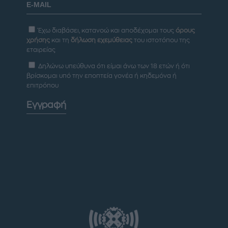
Έχω διαβάσει, κατανοώ και αποδέχομαι τους
όρους
χρήσης
και τη
δήλωση εχεμύθειας
του ιστοτόπου της
εταιρείας
Δηλώνω υπεύθυνα ότι είμαι άνω των 18 ετών ή ότι
βρίσκομαι υπό την εποπτεία γονέα ή κηδεμόνα ή
επιτρόπου
Εγγραφή