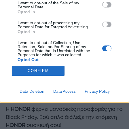
I want to opt-out of the Sale of my
Personal Data.
εμπρόσθια selfie κάμερα με αισθητήρα
Opted In
32ΜΡ, με Black Friday τιμή
από 299
I want to opt-out of processing my
Ευρώ, στα 199 Ευρώ,
που έρχεται να
Personal Data for Targeted Advertising.
Opted In
αλλάξει τα πάντα στην κατηγορία «best
value for money»!
I want to opt-out of Collection, Use,
Retention, Sale, and/or Sharing of my
Personal Data that Is Unrelated with the
Το αγαπημένο
HONOR
10 Lite
(64 GB
)
Purposes for which it was collected.
Opted Out
με premium σχεδίαση, εντυπωσιακή
διαβάθμιση χρωμάτων από όποια
CONFIRM
πλευρά κι αν το κοιτάξεις και selfie
κάμερα ΑΙ, με αισθητήρα 24ΜΡ (F/2.0),
Data Deletion
Data Access
Privacy Policy
από 259 Ευρώ, μόλις
στα 179 Ευρώ!
Η
HONOR
φέρνει μοναδικές προσφορές για το
Black Friday. Εσύ απλά διάλεξε την επόμενη
HONOR
συσκευή σου!