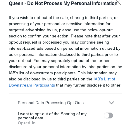
Queen -
Do Not Process My Personal Information
If you wish to opt-out of the sale, sharing to third parties, or
processing of your personal or sensitive information for
Ακόμα, σε
ειδικές
Black
Friday
τιμές
και μέχρι
targeted advertising by us, please use the below opt-out
εξαντλήσεως των αποθεμάτων, θα βρείτε:
section to confirm your selection. Please note that after your
opt-out request is processed you may continue seeing
interest-based ads based on personal information utilized by
Το νέο flagship
HONOR
20 (128 GB
)
με
us or personal information disclosed to third parties prior to
εντυπωσιακό γυάλινο σχεδιασμό
your opt-out. You may separately opt-out of the further
disclosure of your personal information by third parties on the
(Dynamic Holographic Design) και
IAB’s list of downstream participants. This information may
τετραπλή κάμερα με αισθητήρα 48-
also be disclosed by us to third parties on the
IAB’s List of
megapixel,
από 499 Ευρώ, στα 379
Downstream Participants
that may further disclose it to other
third parties.
Ευρώ!
Personal Data Processing Opt Outs
Το εντυπωσιακό
HONOR
20 Lite
I want to opt-out of the Sharing of my
(128GB
)
με τριπλή κύρια κάμερα AI,
personal data.
χαμηλό διάφραγμα για επαγγελματικό
Opted In
αποτέλεσμα σε κάθε λήψη και