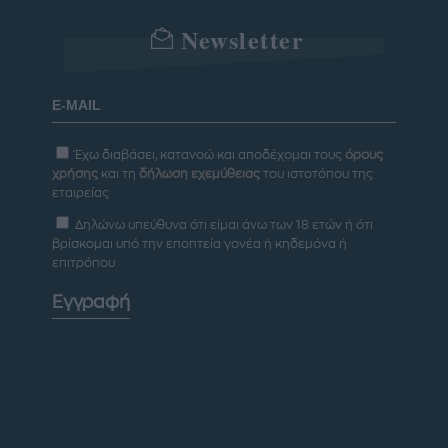
Newsletter
Έχω διαβάσει, κατανοώ και αποδέχομαι τους
όρους
χρήσης
και τη
δήλωση εχεμύθειας
του ιστοτόπου της
εταιρείας
Δηλώνω υπεύθυνα ότι είμαι άνω των 18 ετών ή ότι
βρίσκομαι υπό την εποπτεία γονέα ή κηδεμόνα ή
επιτρόπου
Εγγραφή