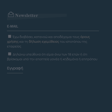
Newsletter
Έχω διαβάσει, κατανοώ και αποδέχομαι τους
όρους
χρήσης
και τη
δήλωση εχεμύθειας
του ιστοτόπου της
εταιρείας
Δηλώνω υπεύθυνα ότι είμαι άνω των 18 ετών ή ότι
βρίσκομαι υπό την εποπτεία γονέα ή κηδεμόνα ή επιτρόπου
Εγγραφή