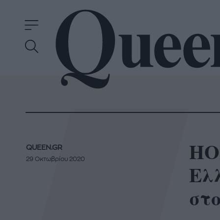
HO
QUEEN.GR
29 Οκτωβρίου 2020
Ελ
στο