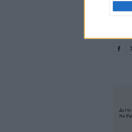
HONO
Δείτε
No Pa