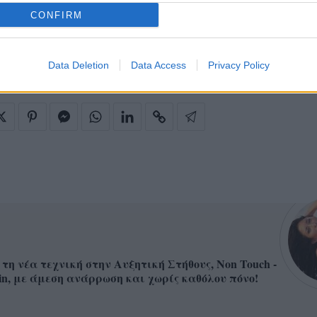
CONFIRM
R
SMARTWATCH
Data Deletion
Data Access
Privacy Policy
 τη νέα τεχνική στην Αυξητική Στήθους, Non Touch -
in, με άμεση ανάρρωση και χωρίς καθόλου πόνο!