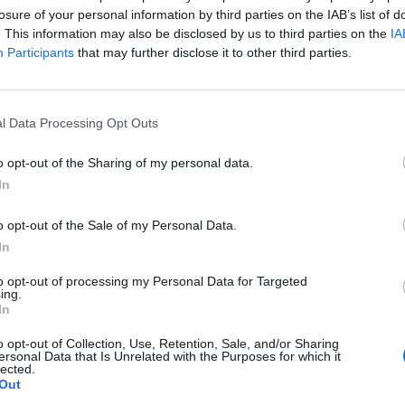
ουργία
“
Severe
Weather
Warning
”
ενημερώνει και δίν
losure of your personal information by third parties on the IAB’s list of
. This information may also be disclosed by us to third parties on the
IA
ες πληροφορίες, όπως ώρες ανατολής ηλίου και
Participants
that may further disclose it to other third parties.
σιλέματος, ανατολής σελήνης και δύσης, παλιρροι
και ειδοποιήσεις για ξαφνικά έντονα καιρικά φαινό
νά πάσα στιγμή ο χρήστης να μπορεί να γνωρίζει κα
l Data Processing Opt Outs
αχθεί από κάθε απότομη καιρική αλλαγή!
o opt-out of the Sharing of my personal data.
ια σειρά από επιπλέον λειτουργίες που δίνουν
In
ρωμένη εικόνα της
υγείας του χρήστη
- από 24ωρη
o opt-out of the Sale of my Personal Data.
λούθηση καρδιακού ρυθμού, παρακολούθηση ύπνο
In
ι οξύμετρο SpO25 για μετρήσεις επιπέδων του οξυ
μα- το καθιστούν μοναδικό στην κατηγορία του.
to opt-out of processing my Personal Data for Targeted
ing.
In
OR Watch GS Pro εχει αυτονομία μπαταρίας έως κα
o opt-out of Collection, Use, Retention, Sale, and/or Sharing
. Ακόμα και όταν υπάρχει ενεργοποιημένη η εξωτερ
ersonal Data that Is Unrelated with the Purposes for which it
lected.
γία GPS, η αυτονομία φτάνει τις 100 ώρες ενώ υποσ
Out
0 διαφορετικά προγράμματα προπόνησης.