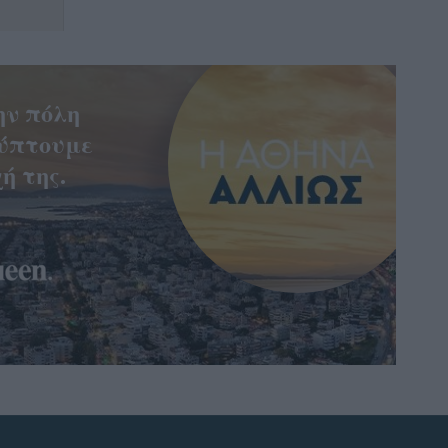
ην πόλη
ύπτουμε
ή της.