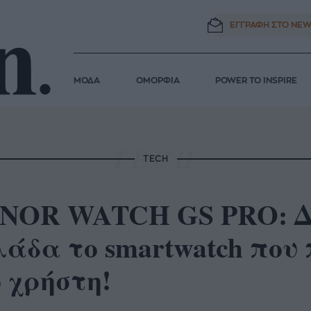
ΕΓΓΡΑΦΗ ΣΤΟ
NEW
ΜΟΔΑ
ΟΜΟΡΦΙΑ
POWER TO INSPIRE
TECH
NOR WATCH GS PRO: Δι
λάδα το smartwatch που
 χρήστη!