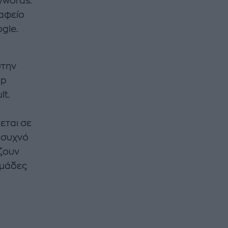
eywords:
αφείο
ogle.
στην
op
lt.
εται σε
ο συχνό
ζουν
ομάδες