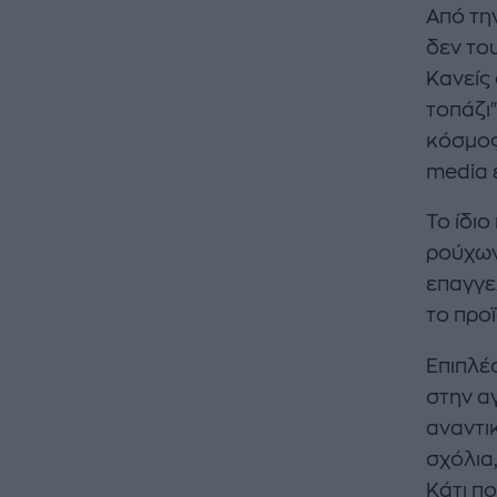
Από τη
δεν το
Κανείς
τοπάζι"
κόσμος.
media ε
Το ίδιο
ρούχων,
επαγγελ
το προϊ
Επιπλέο
στην αγ
αναντι
σχόλια
Κάτι πο