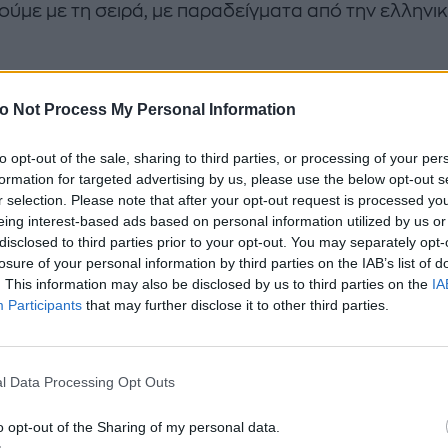
δούμε με τη σειρά, με παραδείγματα από την ελληνι
ική διαφορά που συνήθως παραβλέπουμ
o Not Process My Personal Information
άποιος ανοίγει το Google και πληκτρολογεί "παπού
to opt-out of the sale, sharing to third parties, or processing of your per
", έχει συγκεκριμένη πρόθεση. Ξέρει τι θέλει. Έχει φ
formation for targeted advertising by us, please use the below opt-out s
r selection. Please note that after your opt-out request is processed y
διο όπου ψάχνει ενεργά. Το μόνο που μένει είναι τ
eing interest-based ads based on personal information utilized by us or
 κατάστημα που θα του τραβήξει την προσοχή. Αυτό
disclosed to third parties prior to your opt-out. You may separately opt-
 intent-based traffic, και είναι ο λόγος που οι Goog
losure of your personal information by third parties on the IAB’s list of
. This information may also be disclosed by us to third parties on the
IA
ργούν τόσο καλά για eshops με μετρήσιμα, αναζητ
Participants
that may further disclose it to other third parties.
τα.
α, ο ίδιος άνθρωπος όταν scroll-άρει το Instagram σ
l Data Processing Opt Outs
υ, δεν ψάχνει τίποτα συγκεκριμένο. Βλέπει. Ανακαλ
ι στιγμιαία αποφάσεις βάσει αυτού που του τραβήξε
o opt-out of the Sharing of my personal data.
ή. Εδώ μιλάμε για discovery-driven engagement, κα