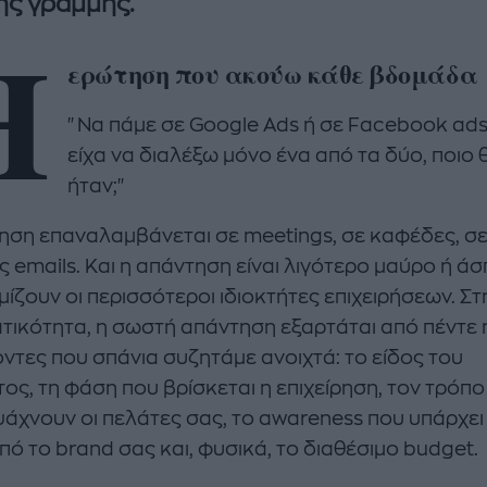
ς γραμμής.
Η
ερώτηση που ακούω κάθε βδομάδα
"Να πάμε σε Google Ads ή σε Facebook ads;
είχα να διαλέξω μόνο ένα από τα δύο, ποιο 
ήταν;"
enco's Point of View
A STORY BY KORI
ΝΘΑ ΑΠΟΣΤΟΛΟΠΟΥΛΟΥ
ΔΑΦΝΗ ΚΑΡΑΒΟΚΥΡΗ
ηση επαναλαμβάνεται σε meetings, σε καφέδες, σ
ς emails. Και η απάντηση είναι λιγότερο μαύρο ή άσ
υτη καλοκαιρινή
Nτίνα Νικολάου: «Όταν
ίζουν οι περισσότεροι ιδιοκτήτες επιχειρήσεων. Στ
ή σαλάτα με
έπαθα την πρώτη κρίση
ι, φέτα και φράουλες
πανικού νόμιζα πως θα
τικότητα, η σωστή απάντηση εξαρτάται από πέντε ή
λατρέψετε
πεθάνω»
ντες που σπάνια συζητάμε ανοιχτά: το είδος του
ος, τη φάση που βρίσκεται η επιχείρηση, τον τρόπο
ψάχνουν οι πελάτες σας, το awareness που υπάρχει
πό το brand σας και, φυσικά, το διαθέσιμο budget.