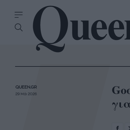
Goo
QUEEN.GR
29 Μάι 2026
για