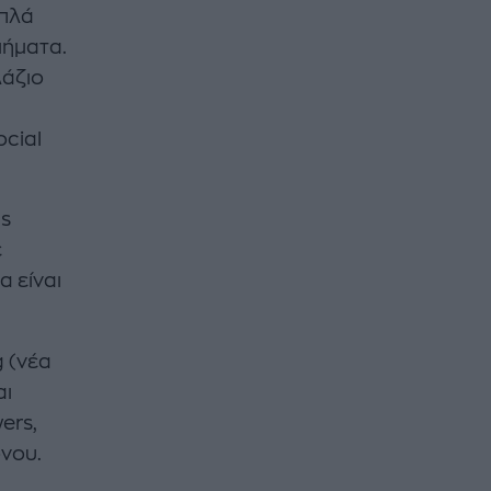
απλά
μήματα.
λάζιο
ocial
ds
ε
α είναι
g (νέα
αι
ers,
όνου.