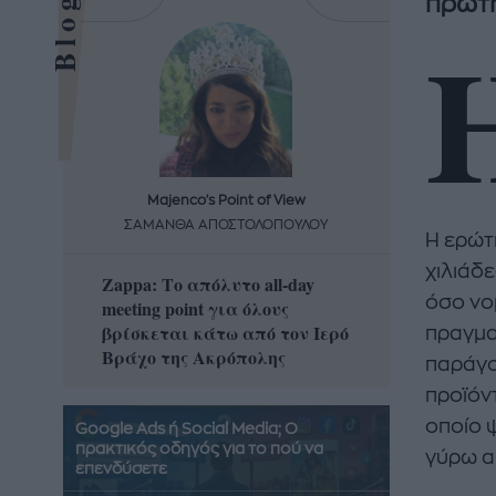
πρώτη
Majenco's Point of View
Maj
ΣΑΜΑΝΘΑ ΑΠΟΣΤΟΛΟΠΟΥΛΟΥ
ΣΑΜΑ
Η ερώτ
χιλιάδε
Zappa: Το απόλυτο all-day
Η απόλ
όσο νομ
meeting point για όλους
δροσερ
βρίσκεται κάτω από τον Ιερό
καρπούζ
πραγμα
Βράχο της Ακρόπολης
που θα 
παράγο
προϊόντ
οποίο 
Google Ads ή Social Media; Ο
πρακτικός οδηγός για το πού να
γύρω α
επενδύσετε