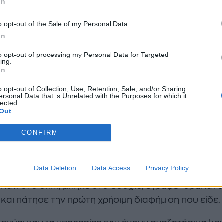
In
ς που τα social media λειτουργούν τόσο καλά για 
o opt-out of the Sale of my Personal Data.
υν "story", για visual products και για περιπτώσεις 
In
ς δεν ήξερε ακόμα ότι το χρειαζόταν.
to opt-out of processing my Personal Data for Targeted
ing.
διάκριση και μόνο, καθορίζει το 70% της απάντησης
In
επιλογή.
o opt-out of Collection, Use, Retention, Sale, and/or Sharing
ersonal Data that Is Unrelated with the Purposes for which it
είναι ξεκάθαρα Google Ads
lected.
Out
λάς προϊόντα με συγκεκριμένο όνομα, μέγεθος ή μ
CONFIRM
le Ads είναι παίκτης πρώτης γραμμής. Πες ότι έχει
κτρικά εργαλεία. Κανείς δεν αγοράζει δράπανο επει
Data Deletion
Data Access
Privacy Policy
ίο Reel. Το αγοράζει επειδή τον πίεσε ο χρόνος για
 κάτι στο σπίτι, μπήκε στο Google, έγραψε "δράπαν
και πάτησε την πρώτη χρήσιμη διαφήμιση που είδε.