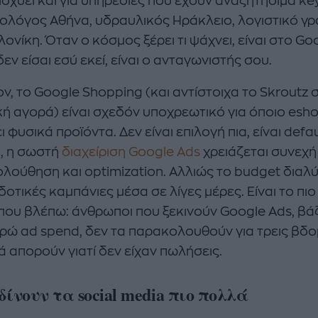
 ισχύει και για υπηρεσίες που έχουν αναζητήσιμα k
ολόγος Αθήνα, υδραυλικός Ηράκλειο, λογιστικό γρ
νίκη. Όταν ο κόσμος ξέρει τι ψάχνει, είναι στο Go
δεν είσαι εσύ εκεί, είναι ο ανταγωνιστής σου.
ν, το Google Shopping (και αντίστοιχα το Skroutz 
κή αγορά) είναι σχεδόν υποχρεωτικό για όποιο esh
 φυσικά προϊόντα. Δεν είναι επιλογή πια, είναι defau
, η σωστή
διαχείριση Google Ads
χρειάζεται συνεχή
λούθηση και optimization. Αλλιώς το budget διαλύ
οτικές καμπάνιες μέσα σε λίγες μέρες. Είναι το πι
που βλέπω: άνθρωποι που ξεκινούν Google Ads, βά
ρώ ad spend, δεν τα παρακολουθούν για τρεις βδ
ά απορούν γιατί δεν είχαν πωλήσεις.
δίνουν τα social media πιο πολλά