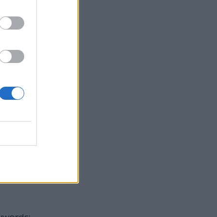
brands
όπου ο
 για τη
οντέλο,
ς eshop
δή είδε
 να
ο