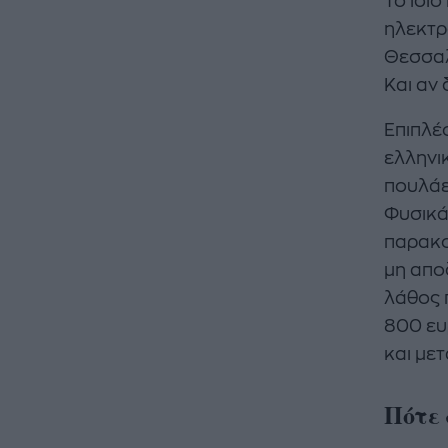
Το ίδιο
ηλεκτρ
Θεσσαλο
Και αν 
Επιπλέο
ελληνι
πουλάει
Φυσικά
παρακο
μη αποδ
λάθος 
800 ευ
και μετ
Πότε 