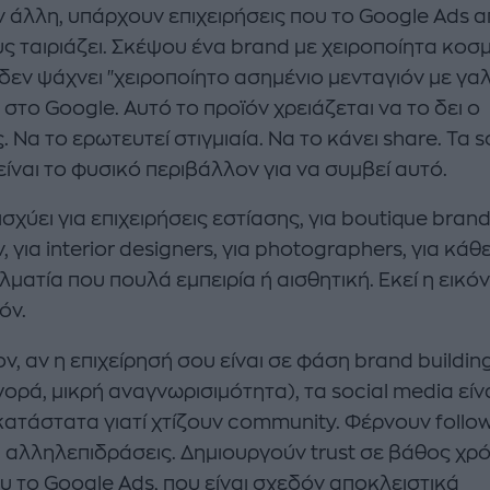
ν άλλη, υπάρχουν επιχειρήσεις που το Google Ads 
υς ταιριάζει. Σκέψου ένα brand με χειροποίητα κοσ
 δεν ψάχνει "χειροποίητο ασημένιο μενταγιόν με γα
 στο Google. Αυτό το προϊόν χρειάζεται να το δει ο
 Να το ερωτευτεί στιγμιαία. Να το κάνει share. Τα s
ίναι το φυσικό περιβάλλον για να συμβεί αυτό.
 ισχύει για επιχειρήσεις εστίασης, για boutique bran
 για interior designers, για photographers, για κάθ
ματία που πουλά εμπειρία ή αισθητική. Εκεί η εικόν
όν.
ν, αν η επιχείρησή σου είναι σε φάση brand buildin
ορά, μικρή αναγνωρισιμότητα), τα social media είν
κατάστατα γιατί χτίζουν community. Φέρνουν follow
, αλληλεπιδράσεις. Δημιουργούν trust σε βάθος χρ
υ το Google Ads, που είναι σχεδόν αποκλειστικά