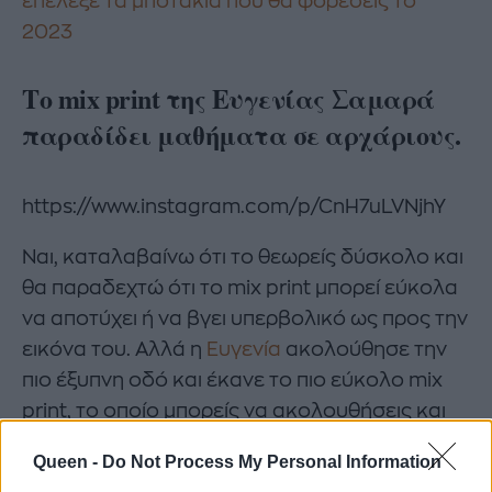
επέλεξε τα μποτάκια που θα φορέσεις το
2023
Το mix print της Ευγενίας Σαμαρά
παραδίδει μαθήματα σε αρχάριους.
https://www.instagram.com/p/CnH7uLVNjhY
Ναι, καταλαβαίνω ότι το θεωρείς δύσκολο και
θα παραδεχτώ ότι το mix print μπορεί εύκολα
να αποτύχει ή να βγει υπερβολικό ως προς την
εικόνα του. Αλλά η
Ευγενία
ακολούθησε την
πιο έξυπνη οδό και έκανε το πιο εύκολο mix
print, το οποίο μπορείς να ακολουθήσεις και
εσύ που είσαι ακόμη στην «πρώτη τάξη» του
Queen -
Do Not Process My Personal Information
styling. Διάλεξε να φορέσει ένα υπέροχο, all