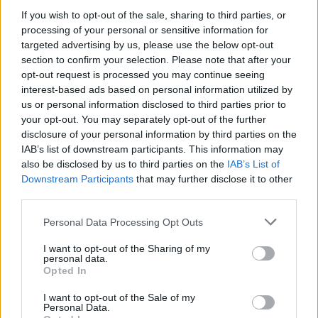
over printed κοστούμι με λευκή βάση και
If you wish to opt-out of the sale, sharing to third parties, or
μπεζ-κεραμιδί λαχούρια, το οποίο συνδύασε
processing of your personal or sensitive information for
targeted advertising by us, please use the below opt-out
με ένα ασορτί πουκάμισο με τα ίδια λαχούρια,
section to confirm your selection. Please note that after your
που έχει ένα διαφορετικό τύπωμα στις τσέπες
opt-out request is processed you may continue seeing
του και σε άλλες μικρές λεπτομέρειες. Έτσι,
interest-based ads based on personal information utilized by
us or personal information disclosed to third parties prior to
τίποτα δεν μπορεί να πάει στραβά. Το look
your opt-out. You may separately opt-out of the further
είναι από τη συλλογή του ελληνικού brand
disclosure of your personal information by third parties on the
«Project Soma». Ακολούθησε το inspo και θα
IAB’s list of downstream participants. This information may
also be disclosed by us to third parties on the
IAB’s List of
πάρεις άριστα δέκα!
Downstream Participants
that may further disclose it to other
third parties.
Personal Data Processing Opt Outs
I want to opt-out of the Sharing of my
personal data.
Opted In
I want to opt-out of the Sale of my
Personal Data.