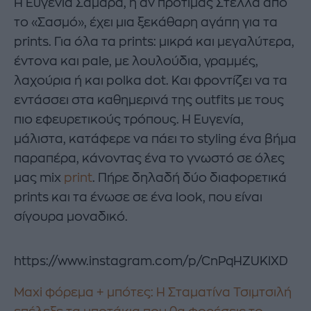
Η Ευγενία Σαμαρά, ή αν προτιμάς Στέλλα από
το «Σασμό», έχει μια ξεκάθαρη αγάπη για τα
prints. Για όλα τα prints: μικρά και μεγαλύτερα,
έντονα και pale, με λουλούδια, γραμμές,
λαχούρια ή και polka dot. Και φροντίζει να τα
εντάσσει στα καθημερινά της outfits με τους
πιο εφευρετικούς τρόπους. Η Ευγενία,
μάλιστα, κατάφερε να πάει το styling ένα βήμα
παραπέρα, κάνοντας ένα το γνωστό σε όλες
μας mix
print
. Πήρε δηλαδή δύο διαφορετικά
prints και τα ένωσε σε ένα look, που είναι
σίγουρα μοναδικό.
https://www.instagram.com/p/CnPqHZUKlXD
Maxi φόρεμα + μπότες: Η Σταματίνα Τσιμτσιλή