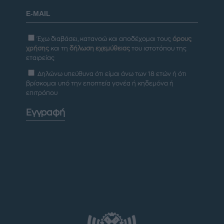
Έχω διαβάσει, κατανοώ και αποδέχομαι τους
όρους
χρήσης
και τη
δήλωση εχεμύθειας
του ιστοτόπου της
εταιρείας
Δηλώνω υπεύθυνα ότι είμαι άνω των 18 ετών ή ότι
βρίσκομαι υπό την εποπτεία γονέα ή κηδεμόνα ή
επιτρόπου
Εγγραφή