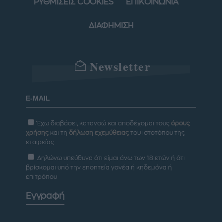
ΡΥΘΜΙΣΕΙΣ COOKIES
ΕΠΙΚΟΙΝΩΝΙΑ
ΔΙΑΦΗΜΙΣΗ
Newsletter
Έχω διαβάσει, κατανοώ και αποδέχομαι τους
όρους
χρήσης
και τη
δήλωση εχεμύθειας
του ιστοτόπου της
εταιρείας
Δηλώνω υπεύθυνα ότι είμαι άνω των 18 ετών ή ότι
βρίσκομαι υπό την εποπτεία γονέα ή κηδεμόνα ή
επιτρόπου
Εγγραφή