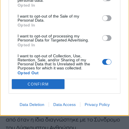
personal data.
Opted In
I want to opt-out of the Sale of my
Personal Data.
Opted In
I want to opt-out of processing my
Personal Data for Targeted Advertising.
Opted In
I want to opt-out of Collection, Use,
(Photo by Evan Agostini/Invision/AP)
Retention, Sale, and/or Sharing of my
Personal Data that Is Unrelated with the
©2024 Evan Agostini
Purposes for which it was collected.
Opted Out
CONFIRM
Η ίδια σε ένα πολύ συγκινητικό λόγο
ευχαρίστησε τους θαυμαστές της, τους
φίλους της και τα παιδιά της που βρίσκονται
Data Deletion
Data Access
Privacy Policy
κοντά της όλο αυτό το δύσκολο διάστημα,
από όταν η ίδια διαγνώστηκε με το Σύνδρομο
του Δύσκαμπτου Ανθρώπου.