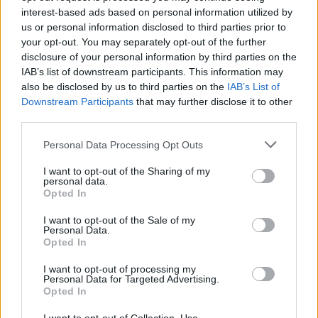
interest-based ads based on personal information utilized by
https://www.instagram.com/p/Cg14BF7Apkm/
us or personal information disclosed to third parties prior to
?
your opt-out. You may separately opt-out of the further
disclosure of your personal information by third parties on the
utm_source=ig_embed&utm_campaign=loadi
IAB’s list of downstream participants. This information may
ng
also be disclosed by us to third parties on the
IAB’s List of
Downstream Participants
that may further disclose it to other
Διάλεξε την αγαπημένη σου.
third parties.
Personal Data Processing Opt Outs
I want to opt-out of the Sharing of my
personal data.
Opted In
I want to opt-out of the Sale of my
Personal Data.
Opted In
I want to opt-out of processing my
Personal Data for Targeted Advertising.
Opted In