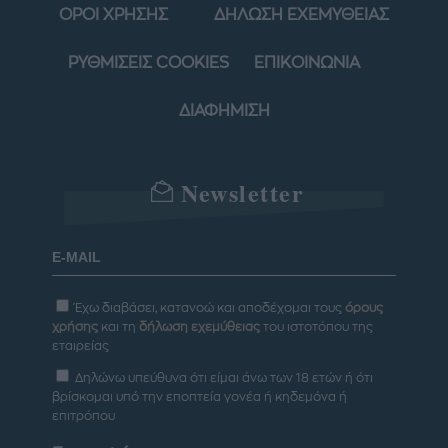
ΟΡΟΙ ΧΡΗΣΗΣ
ΔΗΛΩΣΗ ΕΧΕΜΥΘΕΙΑΣ
ΡΥΘΜΙΣΕΙΣ COOKIES
ΕΠΙΚΟΙΝΩΝΙΑ
ΔΙΑΦΗΜΙΣΗ
Newsletter
Έχω διαβάσει, κατανοώ και αποδέχομαι τους
όρους
χρήσης
και τη
δήλωση εχεμύθειας
του ιστοτόπου της
εταιρείας
Δηλώνω υπεύθυνα ότι είμαι άνω των 18 ετών ή ότι
βρίσκομαι υπό την εποπτεία γονέα ή κηδεμόνα ή
επιτρόπου