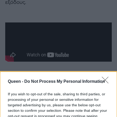
εξόδους.
Queen -
Do Not Process My Personal Information
Με λίγα λόγια, μία βραδινή, μικρή τσάντα
μπορεί να σε βγάλει σε κάθε περίπτωση
If you wish to opt-out of the sale, sharing to third parties, or
processing of your personal or sensitive information for
ασπροπρόσωπη και γι’ αυτό βρήκα 5 για τις πιο
targeted advertising by us, please use the below opt-out
WOW και stylish εμφανίσεις.
section to confirm your selection. Please note that after your
opt-out request is processed you may continue seeing