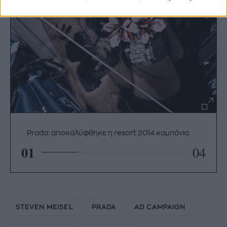
Prada: αποκαλύφθηκε η resort 2014 καμπάνια
01
04
STEVEN MEISEL
PRADA
AD CAMPAIGN