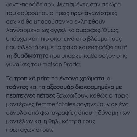
«αντι-παράδεισο». Φωτισμένες σαν σε ώρα
του σούρουπου οι τρεις πρωταγωνίστριες
αρχικά θα μπορούσαν να εκληφθούν
λανθασμένα ως αγγελικά όμορφες. Όμως,
υπάρχει κάτι πιο σκοτεινό στο βλέμμα τους
που φλερτάρει με το φακό και εκφράζει αυτή
τη
δυαδικότητα
που υπάρχει κάθε σεζόν στις
γυναίκες του maison Prada.
Τα
τροπικά print
, τα
έντονα χρώματα
, οι
τσάντες
και τα
αξεσουάρ διακοσμημένα με
περίτεχνες πέτρες
ξεχωρίζουν, καθώς οι τρεις
μοντέρνες femme fatales σαγηνεύουν σε ένα
σύνολο από φωτογραφίες όπου η δύναμη των
μοντέλων και η θηλυκότητά τους
πρωταγωνιστούν.