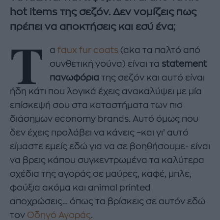
hot items της σεζόν. Δεν νομίζεις πως
πρέπει να αποκτήσεις και εσύ ένα;
Τ
α
faux fur coats
(aka τα παλτό από
συνθετική γούνα) είναι τα
statement
πανωφόρια
της σεζόν και αυτό είναι
ήδη κάτι που λογικά έχεις ανακαλύψει με μία
επίσκεψή σου στα καταστήματα των πιο
διάσημων economy brands. Αυτό όμως που
δεν έχεις προλάβει να κάνεις –και γι’ αυτό
είμαστε εμείς εδώ για να σε βοηθήσουμε- είναι
να βρεις κάπου συγκεντρωμένα τα καλύτερα
σχέδια της αγοράς σε μαύρες, καφέ, μπλε,
φούξια ακόμα και animal printed
αποχρώσεις… όπως τα βρίσκεις σε αυτόν εδώ
τον
Οδηγό Αγοράς
.