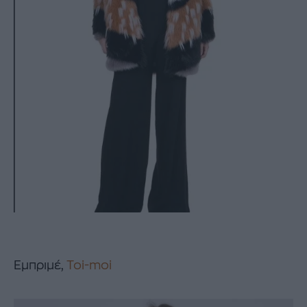
Eμπριμέ,
Toi-moi