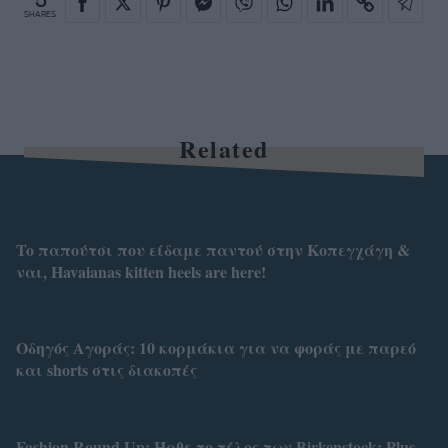
5
SHARES
Related
To παπούτσι που είδαμε παντού στην Κοπεγχάγη &
ναι, Havaianas kitten heels are here!
Οδηγός Αγοράς: 10 κορμάκια για να φοράς με παρεό
και shorts στις διακοπές
Fashion Round Up: Ήρθε το τέλος των Birkenstock; Plus