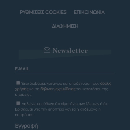
ΡΥΘΜΙΣΕΙΣ COOKIES
ΕΠΙΚΟΙΝΩΝΙΑ
ΔΙΑΦΗΜΙΣΗ
Newsletter
Έχω διαβάσει, κατανοώ και αποδέχομαι τους
όρους
χρήσης
και τη
δήλωση εχεμύθειας
του ιστοτόπου της
εταιρείας
Δηλώνω υπεύθυνα ότι είμαι άνω των 18 ετών ή ότι
βρίσκομαι υπό την εποπτεία γονέα ή κηδεμόνα ή
επιτρόπου
Εγγραφή