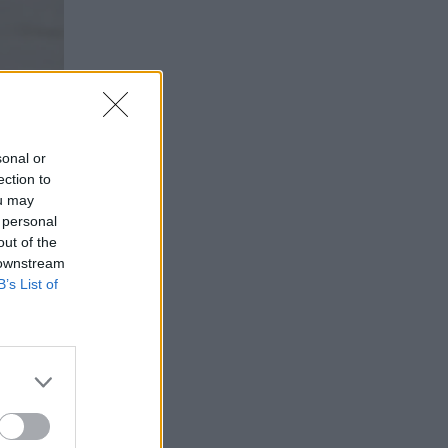
sonal or
ection to
ou may
 personal
out of the
 downstream
B’s List of