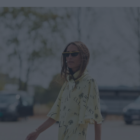
enco's Point of View
A STORY BY KORI
ΝΘΑ ΑΠΟΣΤΟΛΟΠΟΥΛΟΥ
ΔΑΦΝΗ ΚΑΡΑΒΟΚΥΡΗ
υτη καλοκαιρινή
Nτίνα Νικολάου: «Όταν
ή σαλάτα με
έπαθα την πρώτη κρίση
ι, φέτα και φράουλες
πανικού νόμιζα πως θα
λατρέψετε
πεθάνω»