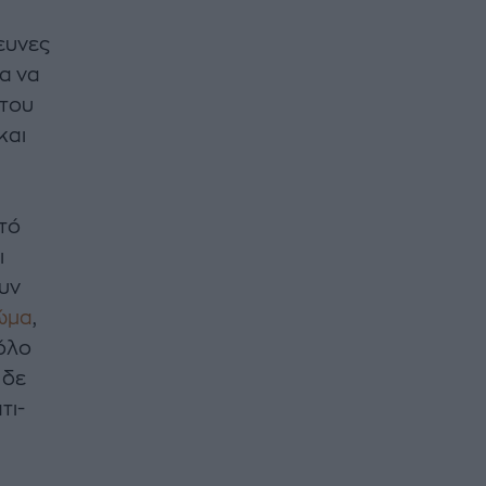
ευνες
ια να
 του
και
υτό
ι
ουν
ώμα
,
ρόλο
 δε
τι-