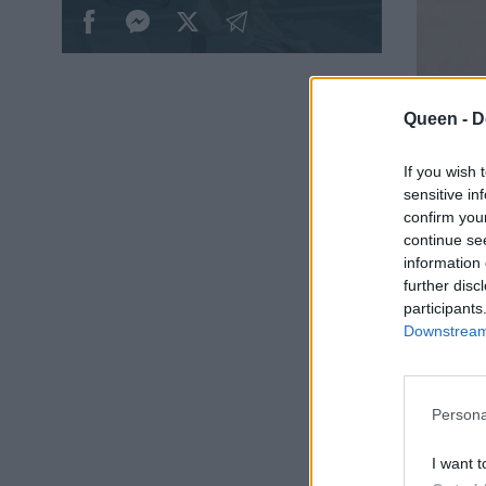
Queen -
D
If you wish 
sensitive in
confirm you
continue se
information 
further disc
participants
Downstream 
Persona
I want t