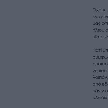
Είχαμε
ένα είν
μας φτι
ήλιου ό
ultra s
Γιατί μ
σύμφων
ουσιασ
γεμίσει
λοιπόν,
από εδ
πάνω σε
κλειδί»