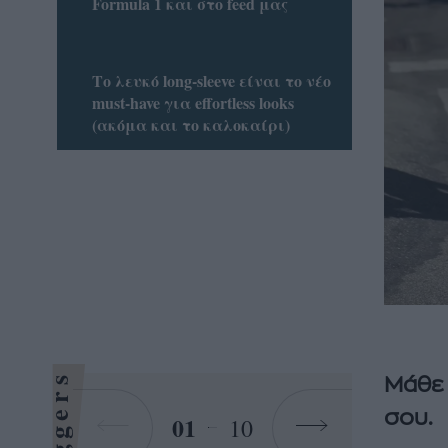
Formula 1 και στο feed μας
Το λευκό long-sleeve είναι το νέο
must-have για effortless looks
(ακόμα και το καλοκαίρι)
Bloggers
Μάθε 
σου.
01
10