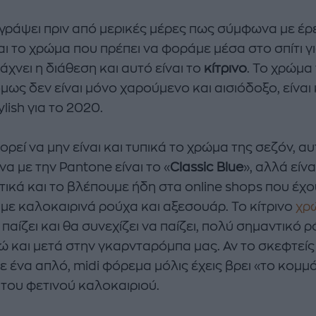
 γράψει πριν από μερικές μέρες πως σύμφωνα με έρ
αι το χρώμα που πρέπει να φοράμε μέσα στο σπίτι γ
άχνει η διάθεση και αυτό είναι το
κίτρινο
. Το χρώμα
μως δεν είναι μόνο χαρούμενο και αισιόδοξο, είναι 
tylish για το 2020.
πορεί να μην είναι και τυπικά το χρώμα της σεζόν, α
α με την Pantone είναι το «
Classic Blue
», αλλά είνα
τικά και το βλέπουμε ήδη στα online shops που έχ
 με καλοκαιρινά ρούχα και αξεσουάρ. Το κίτρινο
χρ
 παίζει και θα συνεχίζει να παίζει, πολύ σημαντικό 
ώ και μετά στην γκαρνταρόμπα μας. Αν το σκεφτείς
 ένα απλό, midi φόρεμα μόλις έχεις βρει «το κομμά
 του φετινού καλοκαιριού.