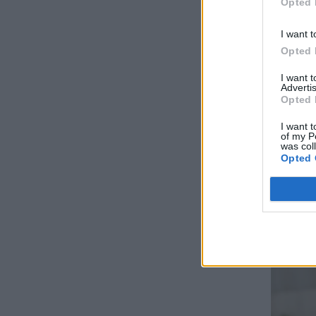
Opted 
I want t
Opted 
I want 
Advertis
Opted 
I want t
of my P
was col
Opted 