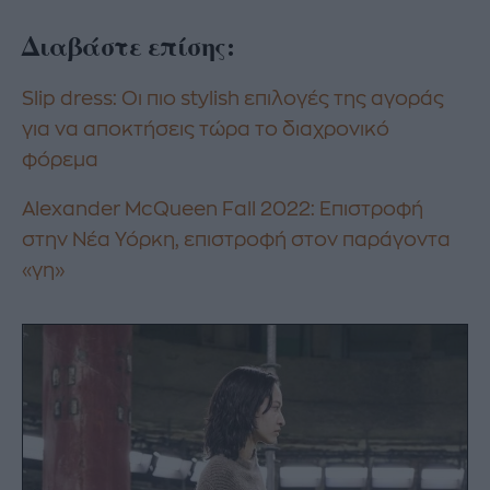
Διαβάστε επίσης:
Slip dress: Οι πιο stylish επιλογές της αγοράς
για να αποκτήσεις τώρα το διαχρονικό
φόρεμα
Alexander McQueen Fall 2022: Επιστροφή
στην Νέα Υόρκη, επιστροφή στον παράγοντα
«γη»