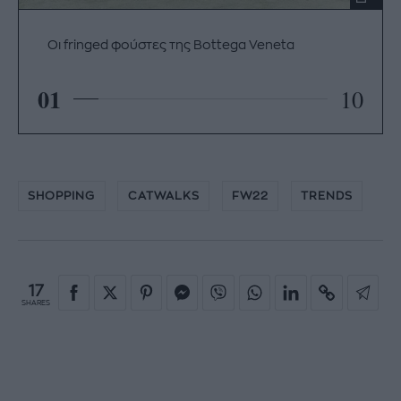
Οι fringed φούστες της Bottega Veneta
01
10
SHOPPING
CATWALKS
FW22
TRENDS
17
SHARES