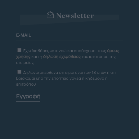
Newsletter
Έχω διαβάσει, κατανοώ και αποδέχομαι τους
όρους
χρήσης
και τη
δήλωση εχεμύθειας
του ιστοτόπου της
εταιρείας
Δηλώνω υπεύθυνα ότι είμαι άνω των 18 ετών ή ότι
βρίσκομαι υπό την εποπτεία γονέα ή κηδεμόνα ή
επιτρόπου
Εγγραφή