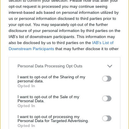
section to confirm your selection. Please note that after your
γυναίκες κατά την εγκυμοσύνη. Παρόλο που
opt-out request is processed you may continue seeing
σε ορισμένες περιπτώσεις το σώμα
interest-based ads based on personal information utilized by
επανέρχεται από μόνο του, δεν συμβαίνει
us or personal information disclosed to third parties prior to
your opt-out. You may separately opt-out of the further
πάντα πλήρως ή στον ίδιο βαθμό για όλες.
disclosure of your personal information by third parties on the
Ασκήσεις που εστιάζουν στην ενεργοποίηση
IAB’s list of downstream participants. This information may
των βαθύτερων κοιλιακών μυών μπορούν να
also be disclosed by us to third parties on the
IAB’s List of
Downstream Participants
that may further disclose it to other
βοηθήσουν ουσιαστικά. 'Ομως, όσο δύσκολο
third parties.
κι αν είναι στην πράξη, καλό είναι να μην
επικεντρώνεσαι στο πως είναι ( και δείχνει) η
Personal Data Processing Opt Outs
κοιλιά σου, αλλά πώς ανταποκρίνεται το σώμα
I want to opt-out of the Sharing of my
personal data.
σου στην καθημερινότητα: αν έχεις
Opted In
σταθερότητα, δύναμη και έλεγχο στις κινήσεις
I want to opt-out of the Sale of my
σου. Η σωστή καθοδήγηση από ειδικό μπορεί
Personal Data.
Opted In
να κάνει μεγάλη διαφορά.
I want to opt-out of processing my
Personal Data for Targeted Advertising.
Opted In