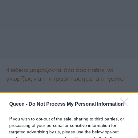
4 ειδικοί μοιράζονται όλα όσα πρέπει να
γνωρίζεις για την τριχόπτωση μετά τη γέννα
Μύθος 3: Η διάσταση ορθών
Queen -
Do Not Process My Personal Information
κοιλιακών θα φύγει μόνη της
If you wish to opt-out of the sale, sharing to third parties, or
Η διάσταση ορθών κοιλιακών είναι μια
processing of your personal or sensitive information for
φυσιολογική αλλαγή που συμβαίνει σε πολλές
targeted advertising by us, please use the below opt-out