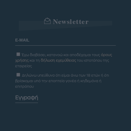
Newsletter
Έχω διαβάσει, κατανοώ και αποδέχομαι τους
όρους
χρήσης
και τη
δήλωση εχεμύθειας
του ιστοτόπου της
εταιρείας
Δηλώνω υπεύθυνα ότι είμαι άνω των 18 ετών ή ότι
βρίσκομαι υπό την εποπτεία γονέα ή κηδεμόνα ή
επιτρόπου
Εγγραφή