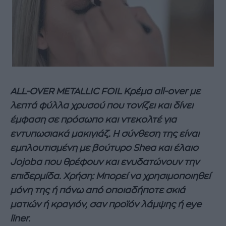
ALL-OVER METALLIC FOIL Κρέμα all-over με
λεπτά φύλλα χρυσού που τονίζει και δίνει
έμφαση σε πρόσωπο και ντεκολτέ για
εντυπωσιακά μακιγιάζ. Η σύνθεση της είναι
εμπλουτισμένη με βούτυρο Shea και έλαιο
Jojoba που θρέφουν και ενυδατώνουν την
επιδερμίδα. Χρήση: Μπορεί να χρησιμοποιηθεί
μόνη της ή πάνω από οποιαδήποτε σκιά
ματιών ή κραγιόν, σαν προϊόν λάμψης ή eye
liner.