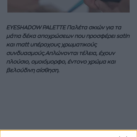
EYESHADOW PALETTE Παλέτα σκιών για τα
μάτια δέκα αποχρώσεων που προσφέρει satin
και matt υπέροχους χρωματικούς
συνδυασμούς.Απλώνονται τέλεια, έχουν
πλούσιο, ομοιόμορφο, έντονο χρώμα και
βελούδινη αίσθηση.