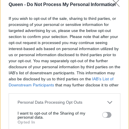
Queen -
Do Not Process My Personal Information
If you wish to opt-out of the sale, sharing to third parties, or
processing of your personal or sensitive information for
targeted advertising by us, please use the below opt-out
section to confirm your selection. Please note that after your
opt-out request is processed you may continue seeing
interest-based ads based on personal information utilized by
us or personal information disclosed to third parties prior to
your opt-out. You may separately opt-out of the further
disclosure of your personal information by third parties on the
IAB’s list of downstream participants. This information may
also be disclosed by us to third parties on the
IAB’s List of
Downstream Participants
that may further disclose it to other
third parties.
Personal Data Processing Opt Outs
ΒΗΜΑ 8: Άπλωσε την τη στα 3/4 του άνω
βλεφάρου. Συνέχισε συμπληρώνοντας και
I want to opt-out of the Sharing of my
personal data.
άλλες στρώσεις, για πιο έντονο αποτέλεσμα.
Opted In
Προτίμησε μία ακόμα πιο σκούρα απόχρωση