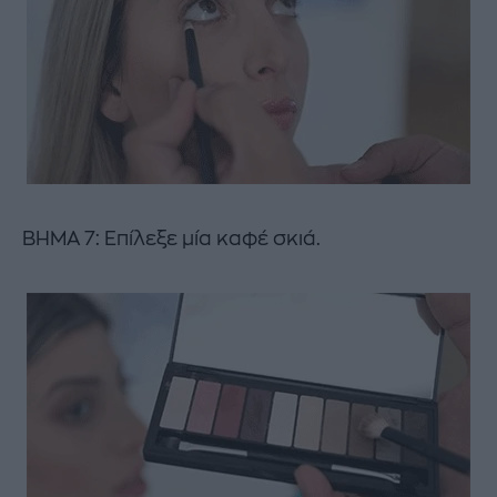
ΒΗΜΑ 7: Επίλεξε μία καφέ σκιά.