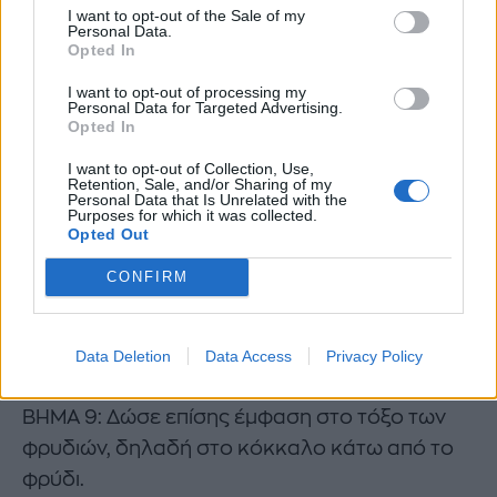
I want to opt-out of the Sale of my
για να τονίσειςτην πτυχή του βλεφάρου και
Personal Data.
Opted In
εστίασε εκεί ακριβώς στην πτυχή.
I want to opt-out of processing my
Personal Data for Targeted Advertising.
Opted In
I want to opt-out of Collection, Use,
Retention, Sale, and/or Sharing of my
Personal Data that Is Unrelated with the
Purposes for which it was collected.
Opted Out
CONFIRM
Data Deletion
Data Access
Privacy Policy
ΒΗΜΑ 9: Δώσε επίσης έμφαση στο τόξο των
φρυδιών, δηλαδή στο κόκκαλο κάτω από το
φρύδι.