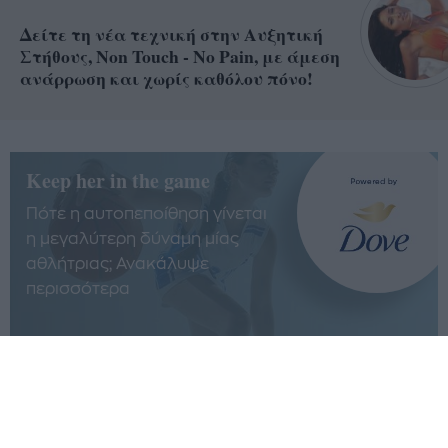
Δείτε τη νέα τεχνική στην Αυξητική
Στήθους, Non Touch - No Pain, με άμεση
ανάρρωση και χωρίς καθόλου πόνο!
Keep her in the game
Πότε η αυτοπεποίθηση γίνεται
η μεγαλύτερη δύναμη μίας
αθλήτριας; Ανακάλυψε
περισσότερα
Ξαναχτίζουμε την πόλη