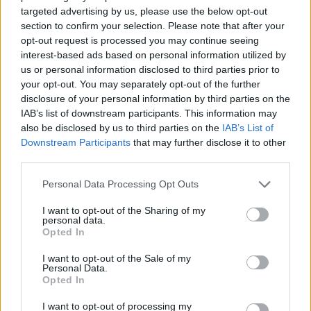
targeted advertising by us, please use the below opt-out
section to confirm your selection. Please note that after your
opt-out request is processed you may continue seeing
interest-based ads based on personal information utilized by
Το κραγιόν (είναι αυτό που βλέπεις
us or personal information disclosed to third parties prior to
παραπάνω) θα είναι μέρος της «Le Marc Lip
your opt-out. You may separately opt-out of the further
disclosure of your personal information by third parties on the
Crème Collection» που θα διατίθεται
IAB’s list of downstream participants. This information may
αποκλειστικά στα Harrods και θα κοστίζει
also be disclosed by us to third parties on the
IAB’s List of
γύρω στις 24 λίρες ( περίπου 31 ευρώ).
Downstream Participants
that may further disclose it to other
third parties.
Personal Data Processing Opt Outs
I want to opt-out of the Sharing of my
personal data.
Opted In
I want to opt-out of the Sale of my
Personal Data.
Opted In
I want to opt-out of processing my