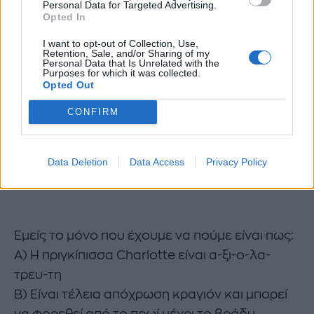
Personal Data for Targeted Advertising.
Opted In
I want to opt-out of Collection, Use,
Retention, Sale, and/or Sharing of my
Personal Data that Is Unrelated with the
Purposes for which it was collected.
Opted Out
CONFIRM
Data Deletion
Data Access
Privacy Policy
Εμείς το μόνο που έχουμε να πούμε είναι πως:
Α) Η πριγκίπισσα Charlotte είναι α-ξι-ο-λα-
τρευ-τη
Β) Είναι τέλεια απόχρωση κραγιόν και μπορεί
να φορεθεί από το πρωί μέχρι το βράδυ