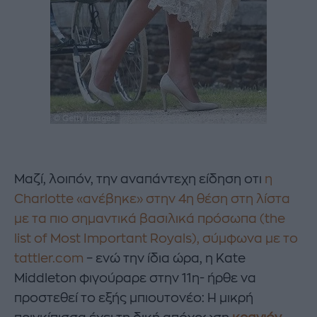
Μαζί, λοιπόν, την αναπάντεχη είδηση οτι
η
Charlotte «ανέβηκε» στην 4η θέση στη λίστα
με τα πιο σημαντικά βασιλικά πρόσωπα (the
list of Most Important Royals), σύμφωνα με το
tattler.com
– ενώ την ίδια ώρα, η Kate
Middleton φιγούραρε στην 11η- ήρθε να
προστεθεί το εξής μπιουτονέο: Η μικρή