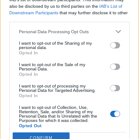
also be disclosed by us to third parties on the
IAB’s List of
Downstream Participants
that may further disclose it to other
third parties.
Personal Data Processing Opt Outs
Μάσκα Μαλλιών
I want to opt-out of the Sharing of my
Η μάσκα μαλλιών Natural Restructuring Hair
personal data.
Opted In
Mask της Bio Select είναι μια φυσικής
σύνθεσης μάσκα μαλλιών για την ενυδάτωση
I want to opt-out of the Sale of my
Personal Data.
και την επανόρθωση της ταλαιπωρημένης και
Opted In
κατεστραμμένης τρίχας.
I want to opt-out of processing my
Extra Tip: Μπορείς να την χρησιμοποιήσεις σε
Personal Data for Targeted Advertising.
Opted In
ξηρά, κανονικά και βαμμένα μαλλιά 2 φορές
την εβδομάδα.
I want to opt-out of Collection, Use,
Retention, Sale, and/or Sharing of my
Personal Data that Is Unrelated with the
Purposes for which it was collected.
Opted Out
CONFIRM