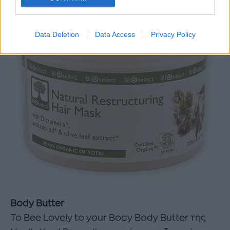
Data Deletion
Data Access
Privacy Policy
Bοdy Butter
To Bee Lovely to your Body Body Butter της