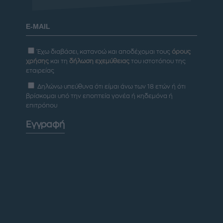
Έχω διαβάσει, κατανοώ και αποδέχομαι τους
όρους
χρήσης
και τη
δήλωση εχεμύθειας
του ιστοτόπου της
εταιρείας
Δηλώνω υπεύθυνα ότι είμαι άνω των 18 ετών ή ότι
βρίσκομαι υπό την εποπτεία γονέα ή κηδεμόνα ή
επιτρόπου
Εγγραφή