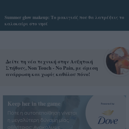
Summer glow makeup: Το μακιγιάζ που θα λατρέψεις το
καλοκαίρι στο νησί
Δείτε τη νέα τεχνική στην Αυξητική
Στήθους, Non Touch - No Pain, με άμεση
ανάρρωση και χωρίς καθόλου πόνο!
Keep her in the game
Πότε η αυτοπεποίθηση γίνεται
η μεγαλύτερη δύναμη μίας
αθλήτριας; Ανακάλυψε