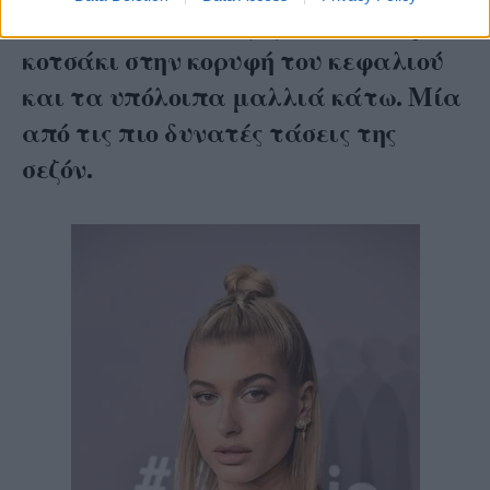
Half Bun αυτήν τη φορά, δηλαδή μισό
κοτσάκι στην κορυφή του κεφαλιού
και τα υπόλοιπα μαλλιά κάτω. Μία
από τις πιο δυνατές τάσεις της
σεζόν.