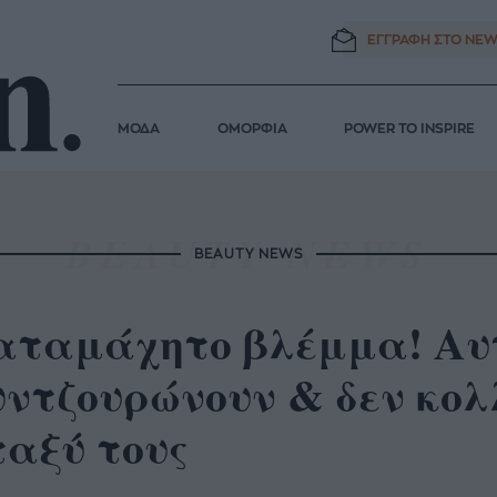
ΕΓΓΡΑΦΗ ΣΤΟ
NEW
ΜΟΔΑ
ΟΜΟΡΦΙΑ
POWER TO INSPIRE
BEAUTY NEWS
ταμάχητο βλέμμα! Αυτέ
ντζουρώνουν & δεν κολ
ταξύ τους