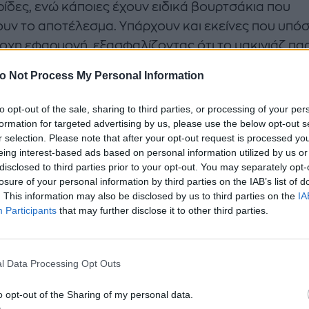
ίδες, ενώ κάποιες έχουν ειδικά βουρτσάκια που
ουν το αποτέλεσμα. Υπάρχουν και εκείνες που υπό
οχη εφαρμογή, εξασφαλίζοντας ότι το μακιγιάζ πα
όλη την ημέρα, χωρίς να λερώνει το υπόλοιπο μακιγ
o Not Process My Personal Information
sion! 10 κόκκινα κραγιόν για τέλεια εορταστικά μα
to opt-out of the sale, sharing to third parties, or processing of your per
ιριάζουν σε κάθε επιδερμίδα
formation for targeted advertising by us, please use the below opt-out s
r selection. Please note that after your opt-out request is processed y
 δεν είναι όλες οι μάσκαρες το ίδιο αποτελεσματικ
eing interest-based ads based on personal information utilized by us or
 περιπτώσεις, το αποτέλεσμα μπορεί να είναι
disclosed to third parties prior to your opt-out. You may separately opt-
losure of your personal information by third parties on the IAB’s list of
τευτικό, με κάποιες να αφήνουν μουντζούρες γύρ
. This information may also be disclosed by us to third parties on the
IA
α ή να κολλάνε τις βλεφαρίδες μεταξύ τους,
Participants
that may further disclose it to other third parties.
ργώντας ένα λιγότερο φυσικό και ελκυστικό αποτέ
όν τον λόγο, η επιλογή της σωστής mascara είναι
τική για την επιτυχία του μακιγιάζ.
l Data Processing Opt Outs
o opt-out of the Sharing of my personal data.