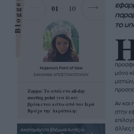
Bloggers
εφαρμ
01
10
παραμ
το υπ
προσφέ
Majenco's Point of View
Maj
μόνο κ
ΣΑΜΑΝΘΑ ΑΠΟΣΤΟΛΟΠΟΥΛΟΥ
ΣΑΜΑ
ματιών
προσπά
Zappa: Το απόλυτο all-day
Η απόλ
meeting point για όλους
δροσερ
βρίσκεται κάτω από τον Ιερό
καρπούζ
Αν και 
Βράχο της Ακρόπολης
που θα 
στην ε
επιλογ
άλλες 
Ακαταμάχητο βλέμμα! Αυτές οι