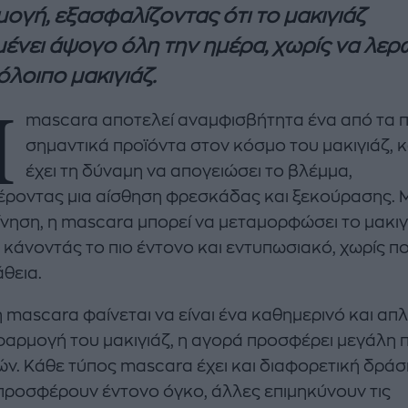
ογή, εξασφαλίζοντας ότι το μακιγιάζ
ένει άψογο όλη την ημέρα, χωρίς να λερ
όλοιπο μακιγιάζ.
Η
mascara αποτελεί αναμφισβήτητα ένα από τα π
σημαντικά προϊόντα στον κόσμο του μακιγιάζ, 
έχει τη δύναμη να απογειώσει το βλέμμα,
ροντας μια αίσθηση φρεσκάδας και ξεκούρασης. Μ
enco's Point of View
A STORY BY KORI
ίνηση, η mascara μπορεί να μεταμορφώσει το μακιγ
ΝΘΑ ΑΠΟΣΤΟΛΟΠΟΥΛΟΥ
ΔΑΦΝΗ ΚΑΡΑΒΟΚΥΡΗ
, κάνοντάς το πιο έντονο και εντυπωσιακό, χωρίς π
θεια.
υτη καλοκαιρινή
Nτίνα Νικολάου: «Όταν
ή σαλάτα με
έπαθα την πρώτη κρίση
ι, φέτα και φράουλες
πανικού νόμιζα πως θα
η mascara φαίνεται να είναι ένα καθημερινό και απ
λατρέψετε
πεθάνω»
φαρμογή του μακιγιάζ, η αγορά προσφέρει μεγάλη π
ών. Κάθε τύπος mascara έχει και διαφορετική δράσ
προσφέρουν έντονο όγκο, άλλες επιμηκύνουν τις