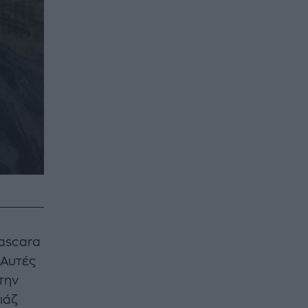
mascara
 Αυτές
την
ιάζ