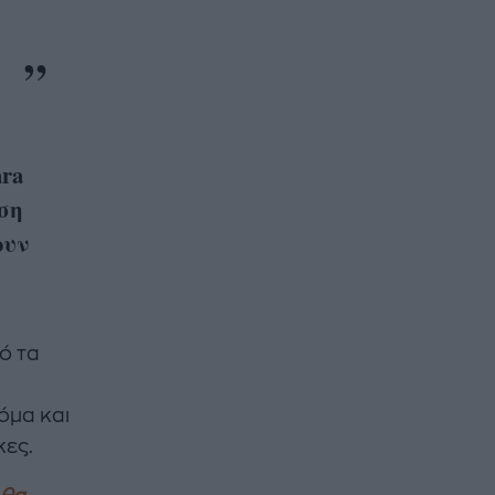
ra
ση
ουν
πό τα
όμα και
κες.