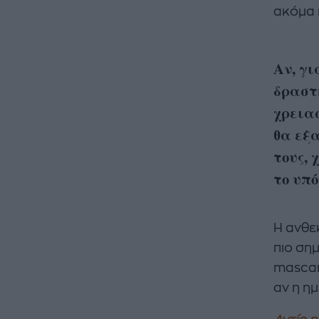
ακόμα 
Αν, γ
δραστ
χρειασ
θα εξα
τους,
το υπό
Η ανθεκ
πιο σημ
mascar
αν η η