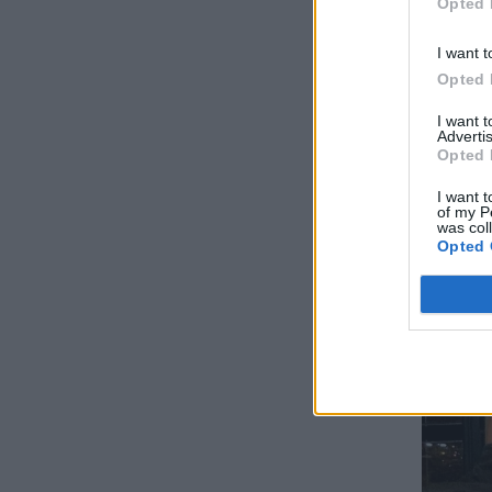
Opted 
I want t
Opted 
I want 
Advertis
Opted 
I want t
of my P
was col
Opted 