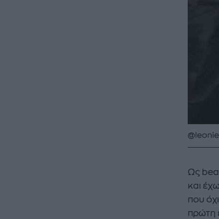
@leoni
Ως bea
και έχ
που όχ
πρώτη 