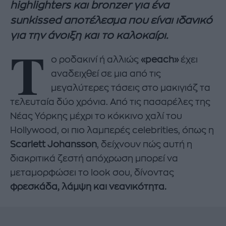
highlighters και bronzer για ένα
sunkissed αποτέλεσμα που είναι ιδανικό
για την άνοιξη και το καλοκαίρι.
Τ
ο ροδακινί ή αλλιώς
«peach»
έχει
αναδειχθεί σε μια από τις
μεγαλύτερες τάσεις στο μακιγιάζ τα
τελευταία δύο χρόνια. Από τις πασαρέλες της
Νέας Υόρκης μέχρι το κόκκινο χαλί του
Hollywood, οι πιο λαμπερές celebrities, όπως η
Scarlett Johansson
, δείχνουν πώς αυτή η
διακριτικά ζεστή απόχρωση μπορεί να
μεταμορφώσει το look σου, δίνοντας
φρεσκάδα, λάμψη και νεανικότητα.