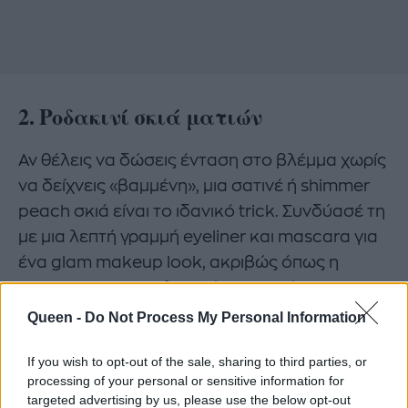
2.
Ροδακινί σκιά ματιών
Αν θέλεις να δώσεις ένταση στο βλέμμα χωρίς
να δείχνεις «βαμμένη», μια σατινέ ή shimmer
peach σκιά είναι το ιδανικό trick. Συνδύασέ τη
με μια λεπτή γραμμή eyeliner και mascara για
ένα glam makeup look, ακριβώς όπως η
Johansson στις τελευταίες εμφανίσεις της.
Queen -
Do Not Process My Personal Information
3.
Ροδακινί χείλη
If you wish to opt-out of the sale, sharing to third parties, or
processing of your personal or sensitive information for
Ένα peachy nude κραγιόν είναι ιδανικό για ένα
targeted advertising by us, please use the below opt-out