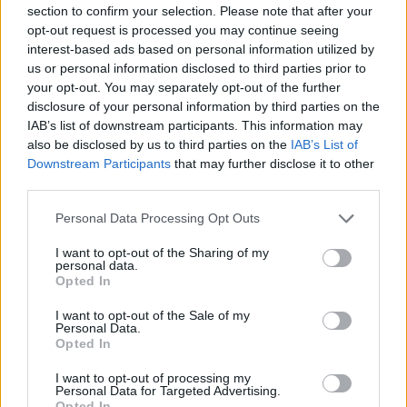
soft girl makeup look. Δοκίμασε ένα balm με
section to confirm your selection. Please note that after your
χρώμα ή ένα glossy κραγιόν για φρέσκια,
opt-out request is processed you may continue seeing
interest-based ads based on personal information utilized by
ενυδατωμένη όψη. Η Scarlett συνήθως
us or personal information disclosed to third parties prior to
επιλέγει ένα υγρό κραγιόν σε ροδακινί-μπεζ
your opt-out. You may separately opt-out of the further
τόνους που κάνει τα χείλη της να δείχνουν πιο
disclosure of your personal information by third parties on the
IAB’s list of downstream participants. This information may
γεμάτα και φυσικά.
also be disclosed by us to third parties on the
IAB’s List of
Downstream Participants
that may further disclose it to other
third parties.
Personal Data Processing Opt Outs
I want to opt-out of the Sharing of my
personal data.
Opted In
I want to opt-out of the Sale of my
Personal Data.
Opted In
I want to opt-out of processing my
Personal Data for Targeted Advertising.
Opted In