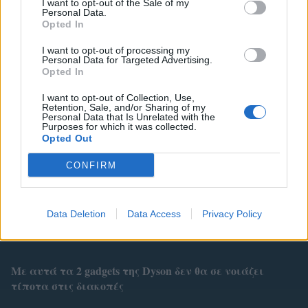
I want to opt-out of the Sale of my
Personal Data.
Opted In
FLORABOTANICA
ΜΟΥΣΑ
I want to opt-out of processing my
Personal Data for Targeted Advertising.
Opted In
I want to opt-out of Collection, Use,
Retention, Sale, and/or Sharing of my
Personal Data that Is Unrelated with the
Purposes for which it was collected.
Opted Out
CONFIRM
Related
Data Deletion
Data Access
Privacy Policy
Με αυτά τα 2 gadgets της Dyson δεν θα σε νοιάζει
τίποτα στις διακοπές