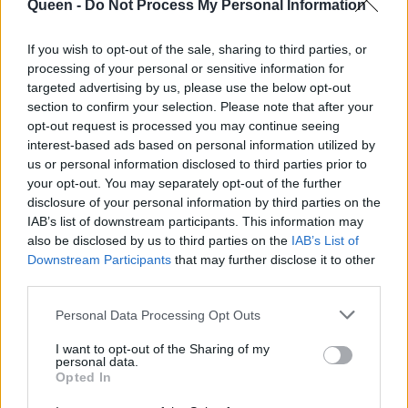
Queen -
Do Not Process My Personal Information
If you wish to opt-out of the sale, sharing to third parties, or
processing of your personal or sensitive information for
targeted advertising by us, please use the below opt-out
section to confirm your selection. Please note that after your
opt-out request is processed you may continue seeing
interest-based ads based on personal information utilized by
us or personal information disclosed to third parties prior to
{iframe}http://cdn.livestream.com/embed/flor
your opt-out. You may separately opt-out of the further
abotanica?
disclosure of your personal information by third parties on the
layout=4&color=0xe7e7e7&autoPlay=false&m
IAB’s list of downstream participants. This information may
also be disclosed by us to third parties on the
IAB’s List of
ute=false&iconColorOver=0x888888&iconCol
Downstream Participants
that may further disclose it to other
or=0x777777&allowchat=true&height=329&wid
third parties.
th=570|578|400{/iframe}
Personal Data Processing Opt Outs
I want to opt-out of the Sharing of my
ΠΡΟΣΩΠΟ
ΑΡΩΜΑ
KRISTEN STEWART
personal data.
Opted In
ΣΥΝΕΝΤΕΥΞΗ
BALENCIAGA