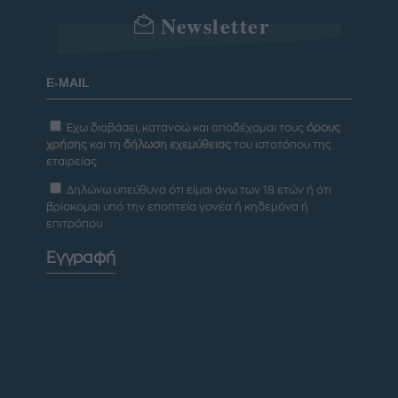
Newsletter
Έχω διαβάσει, κατανοώ και αποδέχομαι τους
όρους
χρήσης
και τη
δήλωση εχεμύθειας
του ιστοτόπου της
εταιρείας
Δηλώνω υπεύθυνα ότι είμαι άνω των 18 ετών ή ότι
βρίσκομαι υπό την εποπτεία γονέα ή κηδεμόνα ή
επιτρόπου
Εγγραφή