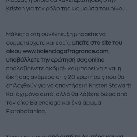
Kristen για τον ρόλο της ως μούσα του οίκου.
Μάλιστα στη συνέντευξη μπορείτε να
συμμετάσχετε και εσείς:
μπείτε στο site του
οίκου www.balenciagafragrance.com,
υποβάλλετε την ερώτησή σας online
-
προλαβαίνετε ακόμα!- και μπορεί να ειναι η
δική σας ανάμεσα στις 20 ερωτήσεις που θα
επιλεχθούν για να απαντήσει η Kristen Stewart!
Και όχι μόνο αυτό, αλλά θα λάβετε δώρο από
τον οίκο Balenciaga και ένα άρωμα
Florabotanica.
Σημειώστε πως
από αυτή τη Δευτέρα και για