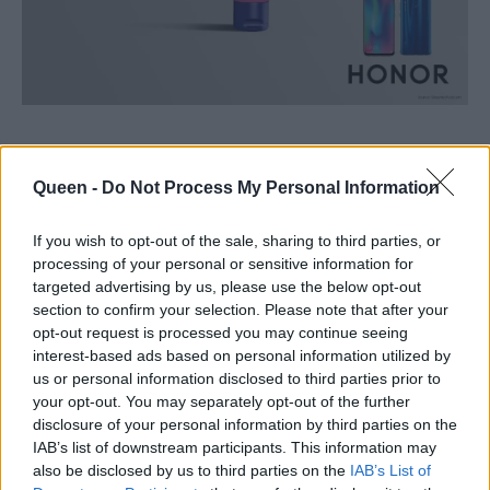
Όπως χαρακτηριστικά είπε ο
Queen -
Do Not Process My Personal Information
Ελληνοαμερικανός Διευθυντής του Τομέα
Ανάπτυξης Νέων Τεχνολογιών του M.I.T. Δρ.
If you wish to opt-out of the sale, sharing to third parties, or
Peter Selfiedes, «η Selfie Cream της HONOR
processing of your personal or sensitive information for
αποτελεί μία παγκόσμια πατέντα στον χώρο
targeted advertising by us, please use the below opt-out
section to confirm your selection. Please note that after your
της τεχνολογίας». Σύμφωνα με τον ίδιο, είναι
opt-out request is processed you may continue seeing
το αποτέλεσμα μίας σειράς ερευνών και
interest-based ads based on personal information utilized by
μελετών, οι οποίες κατάφεραν να
us or personal information disclosed to third parties prior to
your opt-out. You may separately opt-out of the further
δημιουργήσουν το απόλυτο tech καλλυντικό
disclosure of your personal information by third parties on the
που χαρίζει αψεγάδιαστο φωτογραφικό
IAB’s list of downstream participants. This information may
αποτέλεσμα με έμφαση στην ανάδειξη των
also be disclosed by us to third parties on the
IAB’s List of