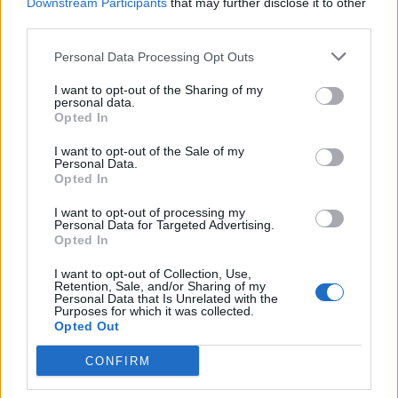
Downstream Participants
that may further disclose it to other
προσωπικών χαρακτηριστικών του καθενός,
third parties.
όπως ακριβώς δηλαδή και ένα κινητό
HONOR».
Personal Data Processing Opt Outs
I want to opt-out of the Sharing of my
personal data.
Opted In
I want to opt-out of the Sale of my
Personal Data.
Opted In
I want to opt-out of processing my
Personal Data for Targeted Advertising.
Opted In
I want to opt-out of Collection, Use,
Retention, Sale, and/or Sharing of my
Personal Data that Is Unrelated with the
Purposes for which it was collected.
Opted Out
CONFIRM