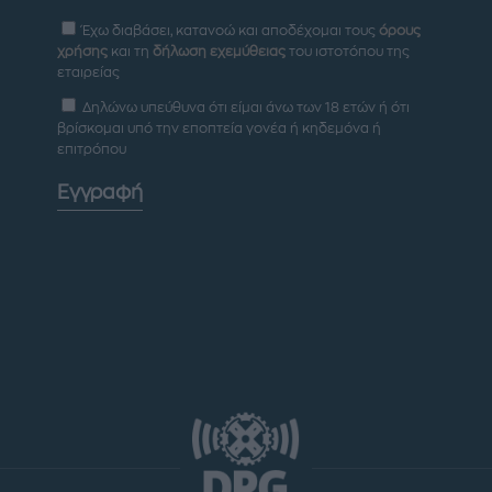
Έχω διαβάσει, κατανοώ και αποδέχομαι τους
όρους
χρήσης
και τη
δήλωση εχεμύθειας
του ιστοτόπου της
εταιρείας
Δηλώνω υπεύθυνα ότι είμαι άνω των 18 ετών ή ότι
βρίσκομαι υπό την εποπτεία γονέα ή κηδεμόνα ή
επιτρόπου
Εγγραφή