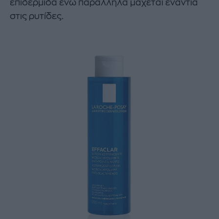
επιδερμίδα ενώ παράλληλα μάχεται ενάντια
στις ρυτίδες.