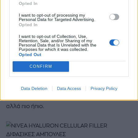
Opted In
Μανδελικό οξύ
I want to opt-out of processing my
Personal Data for Targeted Advertising.
Opted In
Το μανδελικό οξύ, ανήκει επίσης στην
I want to opt-out of Collection, Use,
οικογένεια των Άλφα Υδροξυοξέων, όπως το
Retention, Sale, and/or Sharing of my
Personal Data that Is Unrelated with the
γλυκολικό, και καταπολεμά ρυτίδες, πανάδες,
Purposes for which it was collected.
Opted Out
ακμή και γήρας.
CONFIRM
Η διαφορά του με το γλυκολικό οξύ, είναι ότι
έχει μεγαλύτερο μοριακό βάρος και έτσι δεν
Data Deletion
Data Access
Privacy Policy
εισχωρεί βαθιά στην επιδερμίδα. Αυτό σημαίνει
ότι δεν την ερεθίζει και είναι αποτελεσματικό
αλλά πιο ήπιο.