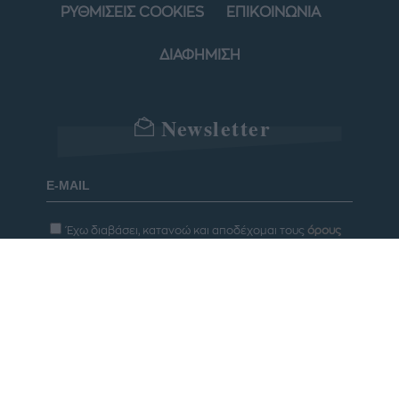
ΡΥΘΜΙΣΕΙΣ COOKIES
ΕΠΙΚΟΙΝΩΝΙΑ
ΔΙΑΦΗΜΙΣΗ
Newsletter
Έχω διαβάσει, κατανοώ και αποδέχομαι τους
όρους
χρήσης
και τη
δήλωση εχεμύθειας
του ιστοτόπου της
εταιρείας
Δηλώνω υπεύθυνα ότι είμαι άνω των 18 ετών ή ότι
βρίσκομαι υπό την εποπτεία γονέα ή κηδεμόνα ή
επιτρόπου
Εγγραφή