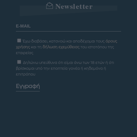
Newsletter
Έχω διαβάσει, κατανοώ και αποδέχομαι τους
όρους
χρήσης
και τη
δήλωση εχεμύθειας
του ιστοτόπου της
εταιρείας
Δηλώνω υπεύθυνα ότι είμαι άνω των 18 ετών ή ότι
βρίσκομαι υπό την εποπτεία γονέα ή κηδεμόνα ή
επιτρόπου
Εγγραφή