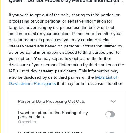
Queen -
Do Not Process My Personal Information
If you wish to opt-out of the sale, sharing to third parties, or
processing of your personal or sensitive information for
Keep cool! Αυτά τα αντηλιακά σε
targeted advertising by us, please use the below opt-out
section to confirm your selection. Please note that after your
προστατεύουν και σε δροσίζουν παράλληλα
opt-out request is processed you may continue seeing
interest-based ads based on personal information utilized by
Έχοντας μαζί σου ένα top coat, μπορείς να
us or personal information disclosed to third parties prior to
ανανεώσεις τη γυαλάδα των
νυχιών
σου, που
your opt-out. You may separately opt-out of the further
disclosure of your personal information by third parties on the
ίσως χαθεί αν περπατάς με τις ώρες στην
IAB’s list of downstream participants. This information may
άμμο.
also be disclosed by us to third parties on the
IAB’s List of
Downstream Participants
that may further disclose it to other
third parties.
https://www.instagram.com/p/CR4Zx6GjLih
Personal Data Processing Opt Outs
I want to opt-out of the Sharing of my
personal data.
Opted In
Ο ένας λόγος
I want to opt-out of the Sale of my