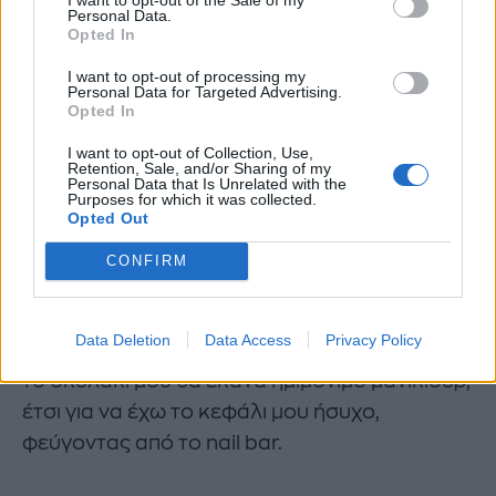
Personal Data.
Ο ένας λόγος για τον οποίο θα έκανα
Opted In
ημιμόνιμο πεντικιούρ –αν με ρωτάς- θα ήταν η
I want to opt-out of processing my
Personal Data for Targeted Advertising.
ασφαλής αποχώρηση από το nail bar.
Opted In
Το πεντικιούρ αργεί να στεγνώσει τελείως και
I want to opt-out of Collection, Use,
Retention, Sale, and/or Sharing of my
θέλει ιδιαίτερη προσοχή φεύγοντας από τη
Personal Data that Is Unrelated with the
Purposes for which it was collected.
μανικιουρίστ, ώστε να μην το χαλάσεις πριν να
Opted Out
προλάβει να σταθεροποιηθεί το χρώμα.
CONFIRM
Αν λοιπόν δεν είχα αγοράσει παντελόνια,
σανδάλια, σκουλαρίκια, μπλούζες, φουσκωτά
Data Deletion
Data Access
Privacy Policy
παιχνίδια, επιτραπέζια, βιβλία και σωσίβιο για
το σκυλάκι μου θα έκανα ημιμόνιμο μανικιούρ,
έτσι για να έχω το κεφάλι μου ήσυχο,
φεύγοντας από το nail bar.