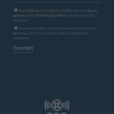
Έχω διαβάσει, κατανοώ και αποδέχομαι τους
όρους
χρήσης
και τη
δήλωση εχεμύθειας
του ιστοτόπου της
εταιρείας
Δηλώνω υπεύθυνα ότι είμαι άνω των 18 ετών ή ότι
βρίσκομαι υπό την εποπτεία γονέα ή κηδεμόνα ή
επιτρόπου
Εγγραφή