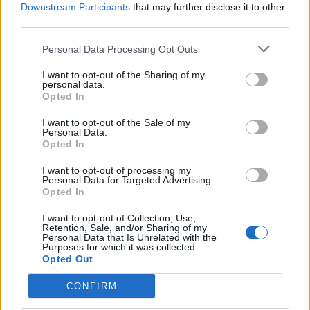
Downstream Participants
that may further disclose it to other
third parties.
Personal Data Processing Opt Outs
I want to opt-out of the Sharing of my
personal data.
Opted In
Το συνολικό όφελος της ανταλλαγής
I want to opt-out of the Sale of my
Personal Data.
Opted In
Η
πρωτοβουλία αυτή της Βαρκελώνης
δεν θα
I want to opt-out of processing my
κάνει μόνο καλό στο περιβάλλον, αλλά θα
Personal Data for Targeted Advertising.
Opted In
συμβάλει στην
εξοικονόμηση χρημάτων
τόσο
των πολιτών όσο και του ίδιου του κράτους.
I want to opt-out of Collection, Use,
Retention, Sale, and/or Sharing of my
Personal Data that Is Unrelated with the
Purposes for which it was collected.
Opted Out
CONFIRM