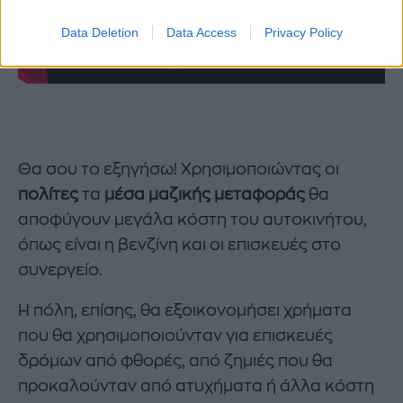
Data Deletion
Data Access
Privacy Policy
Θα σου το εξηγήσω! Χρησιμοποιώντας οι
πολίτες
τα
μέσα μαζικής μεταφοράς
θα
αποφύγουν μεγάλα κόστη του αυτοκινήτου,
όπως είναι η βενζίνη και οι επισκευές στο
συνεργείο.
Η πόλη, επίσης, θα εξοικονομήσει χρήματα
που θα χρησιμοποιούνταν για επισκευές
δρόμων από φθορές, από ζημιές που θα
προκαλούνταν από ατυχήματα ή άλλα κόστη