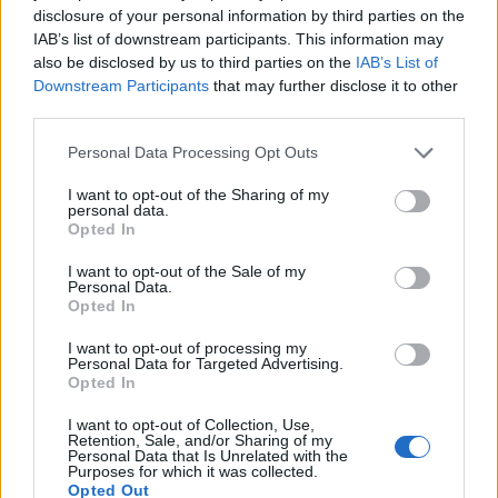
disclosure of your personal information by third parties on the
θερμοκρασίες πέρα ​​από τα επίπεδα που
IAB’s list of downstream participants. This information may
μπορούν να διατηρήσουν ακόμη και τις πιο
also be disclosed by us to third parties on the
IAB’s List of
Downstream Participants
that may further disclose it to other
ανθεκτικές μορφές ζωής.
Οι επιστήμονες
third parties.
προβλέπουν ότι η ζωή στη Γη θα είναι μη
βιώσιμη μέχρι το έτος 1.000.002.021
, όταν ο
Personal Data Processing Opt Outs
πλανήτης θα έχει συνθήκες τόσο ακραίες που
I want to opt-out of the Sharing of my
personal data.
δε θα μπορεί πλέον να συντηρήσει ακόμη και
Opted In
τους πιο ανθεκτικούς οργανισμούς.
I want to opt-out of the Sale of my
Personal Data.
Opted In
I want to opt-out of processing my
Personal Data for Targeted Advertising.
Opted In
I want to opt-out of Collection, Use,
Retention, Sale, and/or Sharing of my
Personal Data that Is Unrelated with the
Purposes for which it was collected.
Opted Out