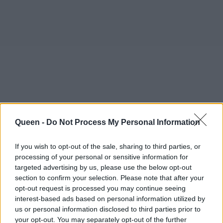
Queen -
Do Not Process My Personal Information
If you wish to opt-out of the sale, sharing to third parties, or
processing of your personal or sensitive information for
targeted advertising by us, please use the below opt-out
section to confirm your selection. Please note that after your
opt-out request is processed you may continue seeing
Καθώς η ακτινοβολία του Ήλιου εντείνεται, θα
interest-based ads based on personal information utilized by
θερμαίνει ολοένα και περισσότερο την
us or personal information disclosed to third parties prior to
your opt-out. You may separately opt-out of the further
επιφάνεια της Γης, οδηγώντας τις