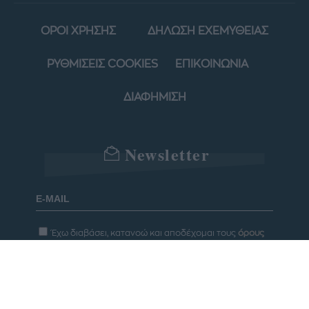
ΟΡΟΙ ΧΡΗΣΗΣ
ΔΗΛΩΣΗ ΕΧΕΜΥΘΕΙΑΣ
ΡΥΘΜΙΣΕΙΣ COOKIES
ΕΠΙΚΟΙΝΩΝΙΑ
ΔΙΑΦΗΜΙΣΗ
Newsletter
Έχω διαβάσει, κατανοώ και αποδέχομαι τους
όρους
χρήσης
και τη
δήλωση εχεμύθειας
του ιστοτόπου της
εταιρείας
Δηλώνω υπεύθυνα ότι είμαι άνω των 18 ετών ή ότι
βρίσκομαι υπό την εποπτεία γονέα ή κηδεμόνα ή
επιτρόπου