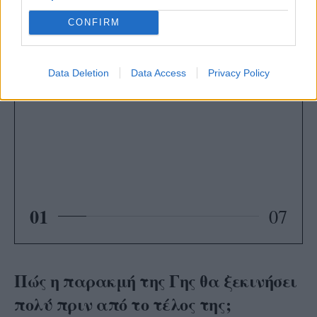
CONFIRM
Data Deletion
Data Access
Privacy Policy
01
07
Πώς η παρακμή της Γης θα ξεκινήσει
πολύ πριν από το τέλος της;