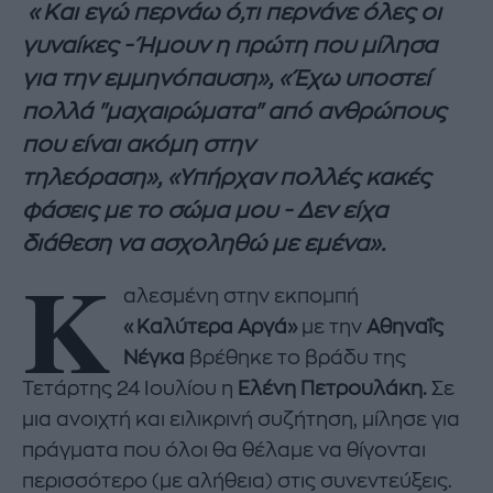
«Και εγώ περνάω ό,τι περνάνε όλες οι
γυναίκες - Ήμουν η πρώτη που μίλησα
για την εμμηνόπαυση», «Έχω υποστεί
πολλά "μαχαιρώματα" από ανθρώπους
που είναι ακόμη στην
τηλεόραση», «Υπήρχαν πολλές κακές
φάσεις με το σώμα μου - Δεν είχα
διάθεση να ασχοληθώ με εμένα».
Κ
αλεσμένη στην εκπομπή
«Καλύτερα Αργά»
με την
Αθηναΐς
Νέγκα
βρέθηκε το βράδυ της
Τετάρτης 24 Ιουλίου η
Ελένη Πετρουλάκη.
Σε
μια ανοιχτή και ειλικρινή συζήτηση, μίλησε για
πράγματα που όλοι θα θέλαμε να θίγονται
περισσότερο (με αλήθεια) στις συνεντεύξεις.