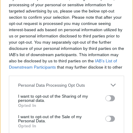
processing of your personal or sensitive information for
ελληνική νοοτροπία ότι μια γυναίκα στην
targeted advertising by us, please use the below opt-out
εμμηνόπαυση ξόφλησε. Το θέμα είναι να
section to confirm your selection. Please note that after your
αισθανόμαστε καλά όχι μόνο το φαίνεσθαι».
opt-out request is processed you may continue seeing
interest-based ads based on personal information utilized by
us or personal information disclosed to third parties prior to
your opt-out. You may separately opt-out of the further
disclosure of your personal information by third parties on the
IAB’s list of downstream participants. This information may
also be disclosed by us to third parties on the
IAB’s List of
Downstream Participants
that may further disclose it to other
third parties.
Personal Data Processing Opt Outs
I want to opt-out of the Sharing of my
personal data.
Opted In
I want to opt-out of the Sale of my
Personal Data.
Opted In