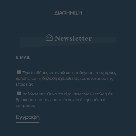
ΔΙΑΦΗΜΙΣΗ
Newsletter
Έχω διαβάσει, κατανοώ και αποδέχομαι τους
όρους
χρήσης
και τη
δήλωση εχεμύθειας
του ιστοτόπου της
εταιρείας
Δηλώνω υπεύθυνα ότι είμαι άνω των 18 ετών ή ότι
βρίσκομαι υπό την εποπτεία γονέα ή κηδεμόνα ή
επιτρόπου
Εγγραφή