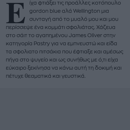
Ε
ίχα φτιάξει τις προάλλες κοτόπουλο
gordon blue αλά Wellington μια
συνταγή από το μυαλό μου και μου
περίσσεψε ένα κομμάτι σφολιάτας. Χάζευα
στο σάιτ το αγαπημένου James Oliver στην
κατηγορία Pastry για να εμπνευστώ και είδα
τα σφολιατο πιτσάκια που έφτιαξε και αμέσως
πήγα στο ψυγείο και ως συνήθως με ό,τι είχα
εύκαιρο ξεκίνησα να κάνω αυτή τη δοκιμή και
πέτυχε θεαματικά και γευστικά.