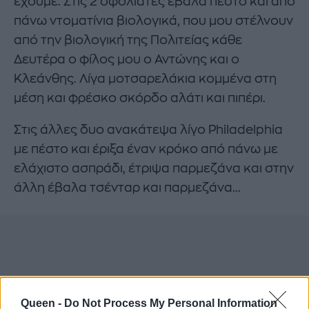
έχουμε. Στις 2 σφολιάτες έβαλα πέστο και από
πάνω ντοματίνια βιολογικά, που μου στέλνουν
από την βιολογική της Πολιτείας κάθε
Δευτέρα ο φίλος μου ο Αντώνης και ο
Κλεάνθης. Λίγα μοτσαρελάκια κομμένα στη
μέση και φρέσκο σκόρδο αλάτι και πιπέρι.
Στις άλλες δυο ανακάτεψα λίγο Philadelphia
με πέστο και έριξα έναν κρόκο από πάνω με
ελάχιστο ασπράδι, έτριψα παρμεζάνα και στην
άλλη έβαλα τσένταρ και παρμεζάνα...
Queen -
Do Not Process My Personal Information