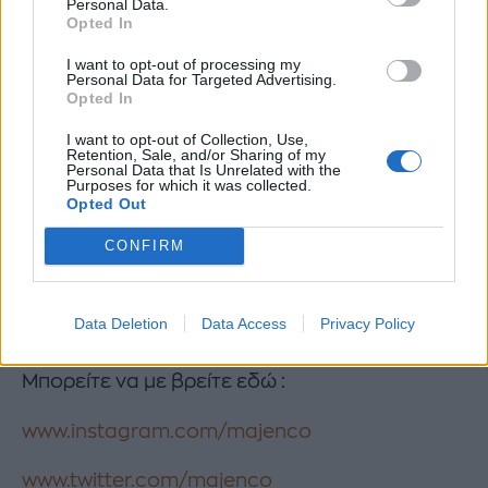
Personal Data.
Opted In
I want to opt-out of processing my
Personal Data for Targeted Advertising.
Opted In
I want to opt-out of Collection, Use,
Retention, Sale, and/or Sharing of my
Personal Data that Is Unrelated with the
Purposes for which it was collected.
Opted Out
CONFIRM
Θέλουν περίπου 15-20 λεπτά στον φούρνο και
μετά ούτε 1 λεπτό για να τα ευχαριστηθείτε ..
Data Deletion
Data Access
Privacy Policy
Καλή επιτυχία ..
Μπορείτε να με βρείτε εδώ :
www.instagram.com/majenco
www.twitter.com/majenco