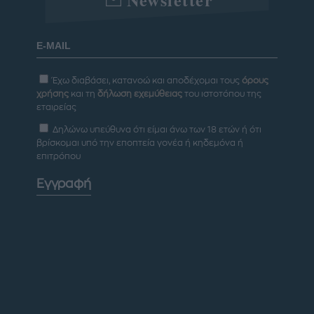
Έχω διαβάσει, κατανοώ και αποδέχομαι τους
όρους
χρήσης
και τη
δήλωση εχεμύθειας
του ιστοτόπου της
εταιρείας
Δηλώνω υπεύθυνα ότι είμαι άνω των 18 ετών ή ότι
βρίσκομαι υπό την εποπτεία γονέα ή κηδεμόνα ή
επιτρόπου
Εγγραφή