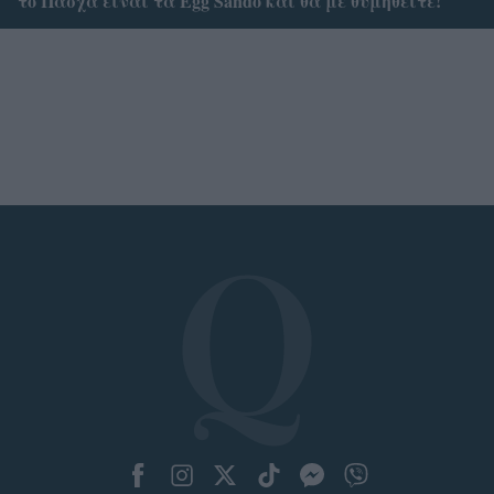
το Πάσχα είναι τα Egg Sando και θα με θυμηθείτε!