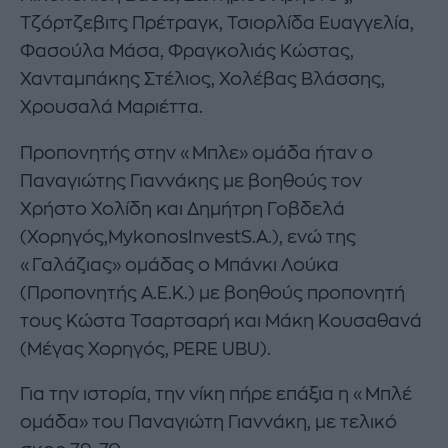
Τζόρτζεβιτς Πρέτραγκ, Τσιορλίδα Ευαγγελία,
Φασούλα Μάσα, Φραγκολιάς Κώστας,
Χανταμπάκης Στέλιος, Χολέβας Βλάσσης,
Χρουσαλά Μαριέττα.
Προπονητής στην «Μπλε» ομάδα ήταν ο
Παναγιώτης Γιαννάκης με βοηθούς τον
Χρήστο Χολίδη και Δημήτρη Γοβδελά
(Χορηγός,MykonosInvestS.A.), ενώ της
«Γαλάζιας» ομάδας ο Μπάνκι Λούκα
(Προπονητής Α.Ε.Κ.) με βοηθούς προπονητή
τους Κώστα Τσαρτσαρή και Μάκη Κουσαθανά
(Μέγας Χορηγός, PERE UBU).
Για την ιστορία, την νίκη πήρε επάξια η «Μπλέ
ομάδα» του Παναγιώτη Γιαννάκη, με τελικό