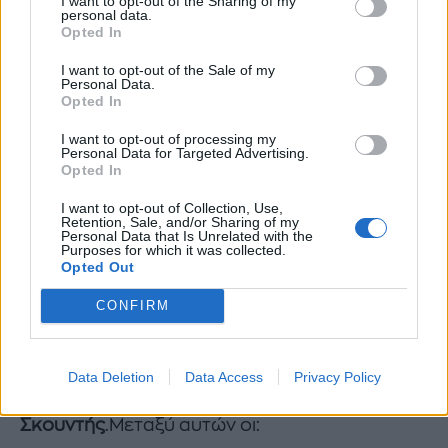
I want to opt-out of the Sharing of my
personal data.
Η W.I.N. Hellas προσφέρει πολύπλευρη ψυχο-
Opted In
κοινωνική στήριξη σε όλες τις γυναίκες,
I want to opt-out of the Sale of my
ημεδαπές και αλλοδαπές, που βιώνουν
Personal Data.
οποιαδήποτε μορφή βίας στο οικογενειακό,
Opted In
εργασιακό και κοινωνικό περιβάλλον, μέσω
I want to opt-out of processing my
Personal Data for Targeted Advertising.
του δικτύου των επιστημονικών της
Opted In
συνεργατών. Περισσότερες πληροφορίες
I want to opt-out of Collection, Use,
μπορείτε να βρείτε στην επίσημη
Retention, Sale, and/or Sharing of my
Personal Data that Is Unrelated with the
ιστοσελίδα
www.winhellas.gr
, στη σελίδα της
Purposes for which it was collected.
Opted Out
W.I.N. Hellasστο fb, και στο Instagram.
CONFIRM
Δημοφιλή και αγαπημένα ονόματα
συμμετείχαν αφιλοκερδώς στον αγώνα που
παρουσίασαν οι γνωστοί sportscasters
Data Deletion
Data Access
Privacy Policy
Δημήτρης Χατζηγεωργίου
και
Βασίλης
Σκουντής
.Μεταξύ αυτών οι: