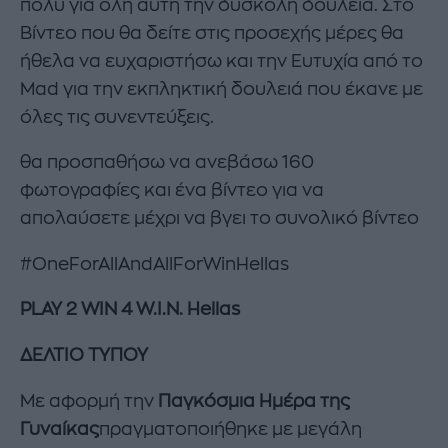
πολύ για όλη αυτή την δύσκολη δουλειά. Στο
Βίντεο που θα δείτε στις προσεχής μέρες θα
ήθελα να ευχαριστήσω και την Ευτυχία από το
Mad για την εκπληκτική δουλειά που έκανε με
όλες τις συνεντεύξεις.
θα προσπαθήσω να ανεβάσω 160
φωτογραφίες και ένα βίντεο για να
απολαύσετε μέχρι να βγει το συνολικό βίντεο
#OneForAllAndAllForWinHellas
PLAY 2 WIN 4 W.I.N. Hellas
ΔΕΛΤΙΟ ΤΥΠΟΥ
Με αφορμή την
Παγκόσμια Ημέρα της
Γυναίκας
πραγματοποιήθηκε με μεγάλη