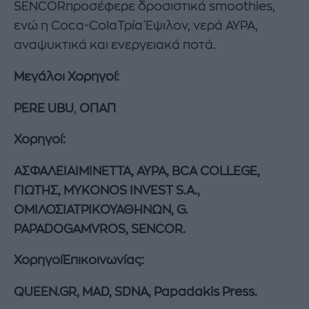
SENCORπροσέφερε δροσιστικά smoothies,
ενώ η Coca-ColaΤρία Έψιλον, νερά ΑΥΡΑ,
αναψυκτικά και ενεργειακά ποτά.
Μεγάλοι Χορηγοί:
PERE UBU
,
ΟΠΑΠ
Χορηγοί:
ΑΣΦΑΛΕΙΑΙ
ΜΙΝΕΤΤΑ
,
ΑΥΡΑ
, BCA COLLEGE,
ΓΙΩΤΗΣ
, MYKONOS INVEST S.A.,
ΟΜΙΛΟΣ
ΙΑΤΡΙΚΟΥ
ΑΘΗΝΩΝ
, G.
PAPADOGAMVROS, SENCOR.
Χορηγοί
Επικοινωνίας
:
QUEEN.GR, MAD, SDNA, Papadakis Press.