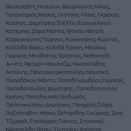
Βούκσεβιτς Ντούσαν, Βουρλιώτης Νίκος,
Γαλακτερός Νάσος, Γκότσης Ηλίας, Γκρέκας
Κώστας, Δημητρίου Στέλλα, Ευαγγελινού
Κατερίνα, Ζάρα Ματίνα, Θάνου Νάταλι,
Καραγκούνης Γιώργος, Κοκκινάκης Κώστας,
Κολλιδά Βάσω, Κολιδά Ειρήνη, Μανίκας
Γιώργος, Μενιδιάτης Χρήστος, Ναθαναήλ
Αννίτα, Νεσχάν Μουλαζίμ, Νικοπολίδης
Αντώνης, Παναγιωτακοπούλου Ναυσικά,
Παπαδάκου Μάντα, Παπαδόγαμβρος Γιώργος,
Παπαδόπουλος Δημήτρης , Παπαδοπούλου
Ειρήνη, Παπαλουκάς Θοδωρής,
Παπανικολάου Δημήτρης, Πασχάλη Σόφη,
Ραζνάτοβιτς Μίσκο, Σεϊταρίδης Γιούρκας, Σισέ
Τζιμπρίλ, Σπαλιάρας Γιάννης, Στασινού -
Νικοπολίδη Βάσω, Σωτηρίου Χρήστος,