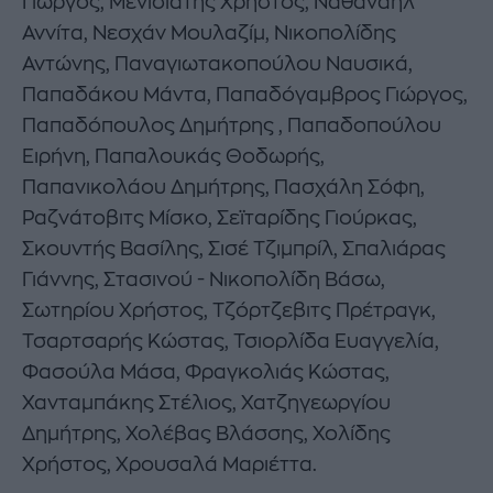
Γιώργος, Μενιδιάτης Χρήστος, Ναθαναήλ
Αννίτα, Νεσχάν Μουλαζίμ, Νικοπολίδης
Αντώνης, Παναγιωτακοπούλου Ναυσικά,
Παπαδάκου Μάντα, Παπαδόγαμβρος Γιώργος,
Παπαδόπουλος Δημήτρης , Παπαδοπούλου
Ειρήνη, Παπαλουκάς Θοδωρής,
Παπανικολάου Δημήτρης, Πασχάλη Σόφη,
Ραζνάτοβιτς Μίσκο, Σεϊταρίδης Γιούρκας,
Σκουντής Βασίλης, Σισέ Τζιμπρίλ, Σπαλιάρας
Γιάννης, Στασινού - Νικοπολίδη Βάσω,
Σωτηρίου Χρήστος, Τζόρτζεβιτς Πρέτραγκ,
Τσαρτσαρής Κώστας, Τσιορλίδα Ευαγγελία,
Φασούλα Μάσα, Φραγκολιάς Κώστας,
Χανταμπάκης Στέλιος, Χατζηγεωργίου
Δημήτρης, Χολέβας Βλάσσης, Χολίδης
Χρήστος, Χρουσαλά Μαριέττα.