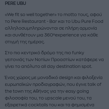
PERE
UBU
«We fit so well together» το motto τους, αφού
το Pere Restaurant - Bar και το Ubu Pure Food
αλληλοσυμπληρώνονται σε πλήρη αρμονία
και συνθέτουν μια 360⁰experience για κάθε
στιγμή της ημέρας.
Στο πιο κεντρικό δρόμο της πιο funky
γειτονιάς των Νοτίων Προαστίων κατάφερε να
γίνει το απόλυτο all day destination spot.
Ένας χώρος µε µοναδικό design και φιλοξενία
ευρωπαϊκών προδιαγραφών, που έγινε talk of
the town της Αθήνας για την easy going
φιλοσοφία του, το upscale µενού του, τα
εξαιρετικά cocktails του και τα φηµισµένα