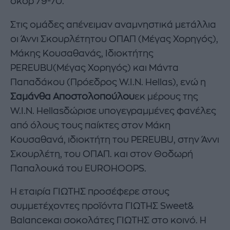
σκορ 79-70.
Στις ομάδες απένειμαν αναμνηστικά μετάλλια
οι Άννι Σκουρλέτητου ΟΠΑΠ (Μέγας Χορηγός),
Μάκης Κουσαθανάς, Ιδιοκτήτης
PEREUBU(Μέγας Χορηγός) και Μάντα
Παπαδάκου (Πρόεδρος W.I.N. Hellas), ενώ η
Σαμάνθα Αποστολοπούλου
εκ μέρους της
W.I.N. Hellasδώρισε υπογεγραμμένες φανέλες
από όλους τους παίκτες στον Μάκη
Κουσαθανά, ιδιοκτήτη του PEREUBU, στην Άννι
Σκουρλέτη, του ΟΠΑΠ. και στον Θοδωρή
Παπαλουκά του EUROHOOPS.
Η εταιρία ΓΙΩΤΗΣ προσέφερε στους
συμμετέχοντες προϊόντα ΓΙΩΤΗΣ Sweet&
Balanceκαι σοκολάτες ΓΙΩΤΗΣ στο κοινό. Η