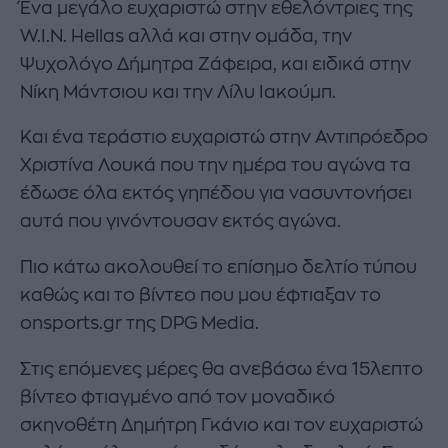
Ένα μεγάλο ευχαριστώ στην εθελόντριες της
W.I.N. Hellas αλλά και στην ομάδα, την
Ψυχολόγο Δήμητρα Ζάφειρα, και ειδικά στην
Νίκη Μάντσιου και την Λίλυ Ιακούμπ.
Και ένα τεράστιο ευχαριστώ στην Αντιπρόεδρο
Χριστίνα Λουκά που την ημέρα του αγώνα τα
έδωσε όλα εκτός γηπέδου για νασυντονήσει
αυτά που γινόντουσαν εκτός αγώνα.
Πιο κάτω ακολουθεί το επίσημο δελτίο τύπου
καθώς και το βίντεο που μου έφτιαξαν το
onsports.gr της DPG Media.
Στις επόμενες μέρες θα ανεβάσω ένα 15λεπτο
βίντεο φτιαγμένο από τον μοναδικό
σκηνοθέτη Δημήτρη Γκάνιο και τον ευχαριστώ