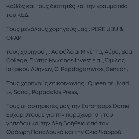
Καθώς και τους διαιτητές και την γραμματεία
του ΚΕΔ.
Τους μεγάλους χορηγούς μας : PERE UBU &
OPAP
τους χορηγούς : Ασφάλειαι Μινέττα, Αύρα, Bca
College, Γιώτης,Mykonos Invest s.a. , Όμιλος
Ιατρικού Αθηνών, G. Papdogamvros, Sencor .
Τους χορηγούς επικοινωνίας : Queen.gr , Mad
tv, Sdna , Papadakis Press,
Τους υποστηρικτές μας την Eurohoops Dome
Ευχαριστούμε για την παραχώρηση του
γηπέδου και την όλη βοήθεια από τον
Θοδωρή Παπαλουκά και την Όλια Ψαρρού.