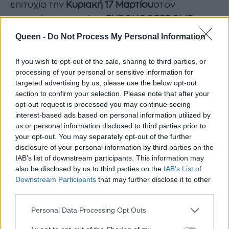
επιτυχία την
Κυριακή 17 Μαρτίου
στον
υπερσύγχρονο χώρο
EUROHOOPS
DOME
το
PLAY
2
WIN
4
W
.
I
.
N
.
Hellas
-
Celebrity
Queen -
Do Not Process My Personal Information
Basketball
Game
,
για την υποστήριξη της
If you wish to opt-out of the sale, sharing to third parties, or
Μ.Κ.Ο.
W
.
I
.
N
.
Hellas
, με
Μεγάλους Χορηγούς
το
processing of your personal or sensitive information for
PERE
UBU
και τον
ΟΠΑΠ.
targeted advertising by us, please use the below opt-out
section to confirm your selection. Please note that after your
Οι φίλοι της W.I.N. Hellas ανταποκρίθηκαν στην
opt-out request is processed you may continue seeing
πρόσκληση της Project Manager
Σαμάνθας
interest-based ads based on personal information utilized by
us or personal information disclosed to third parties prior to
Αποστολοπούλου
και μαζεύτηκαν στην
your opt-out. You may separately opt-out of the further
Κηφισιά για να δείξουν έμπρακτα την αγάπη
disclosure of your personal information by third parties on the
τους και την αμέριστη στήριξή τους στην
W
.
I
.
N
.
IAB’s list of downstream participants. This information may
also be disclosed by us to third parties on the
IAB’s List of
Hellas
, τον κοινωφελή οργανισμό που ίδρυσε
Downstream Participants
that may further disclose it to other
η
Μάντα Τσαγκιά-Παπαδάκου
, που εδώ και
13
third parties.
συναπτά έτη δραστηριοποιείται με στόχο την
Personal Data Processing Opt Outs
εξάλειψη της βίας κατά των γυναικών
.