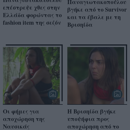
Παναγιωτακοπούλου
επέστρεψε χθες στην
βγήκε από το Survivor
Ελλάδα φορώντας το
και τα έβαλε με τη
fashion item της σεζόν
Βρισηίδα
Οι φήμες για
Η Βρισηίδα βγήκε
αποχώρηση της
υποψήφια προς
Ναυσικάς
αποχώρηση από το