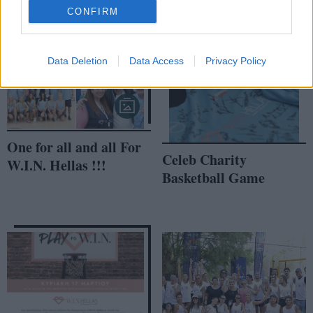
CONFIRM
Data Deletion
Data Access
Privacy Policy
One for all and all For
Celeb Charity
W.I.N. Hellas !!!
Basketball Game