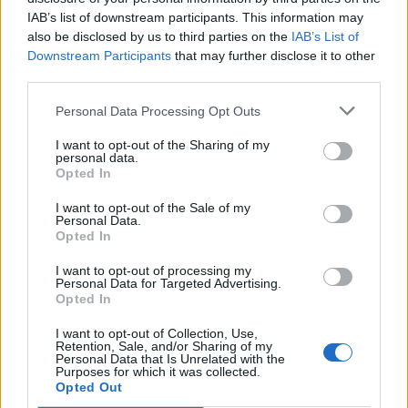
να πιστέψει
IAB’s list of downstream participants. This information may
also be disclosed by us to third parties on the
IAB’s List of
Downstream Participants
that may further disclose it to other
third parties.
Personal Data Processing Opt Outs
I want to opt-out of the Sharing of my
personal data.
Opted In
I want to opt-out of the Sale of my
Personal Data.
Opted In
I want to opt-out of processing my
Personal Data for Targeted Advertising.
Everything that
Ένας για όλους και
Opted In
happened at our event
όλοι για την W.I.N.
!!!!
I want to opt-out of Collection, Use,
Hellas !!
Retention, Sale, and/or Sharing of my
Personal Data that Is Unrelated with the
Purposes for which it was collected.
Opted Out