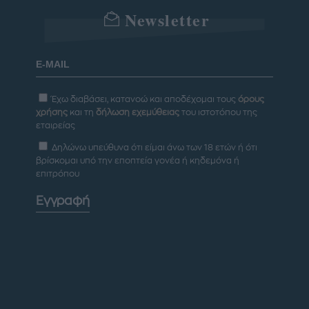
Newsletter
Έχω διαβάσει, κατανοώ και αποδέχομαι τους
όρους
χρήσης
και τη
δήλωση εχεμύθειας
του ιστοτόπου της
εταιρείας
Δηλώνω υπεύθυνα ότι είμαι άνω των 18 ετών ή ότι
βρίσκομαι υπό την εποπτεία γονέα ή κηδεμόνα ή
επιτρόπου
Εγγραφή