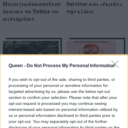
Παναγιωτακοπούλου
Survivor και «έκαψε»
έκαναν το Twitter να
την κλίκα
αντιδράσει
Queen -
Do Not Process My Personal Information
If you wish to opt-out of the sale, sharing to third parties, or
processing of your personal or sensitive information for
targeted advertising by us, please use the below opt-out
section to confirm your selection. Please note that after your
Survivor: Η Μυριέλλα
We play 2 Win 4 W.I.N.
opt-out request is processed you may continue seeing
interest-based ads based on personal information utilized by
πρόδωσε τη Ναυσικά
Hellas !!!
us or personal information disclosed to third parties prior to
στην Κάτια και το
your opt-out. You may separately opt-out of the further
Twitter δεν ξέρει ποια
disclosure of your personal information by third parties on the