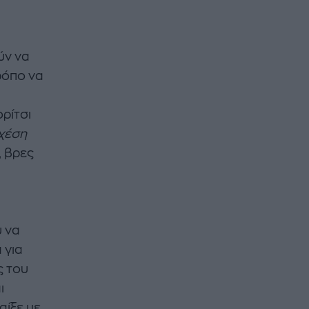
ύν να
ρόπο να
ορίτσι
χέση
, βρες
υ να
 για
ς του
ι
αίξε με