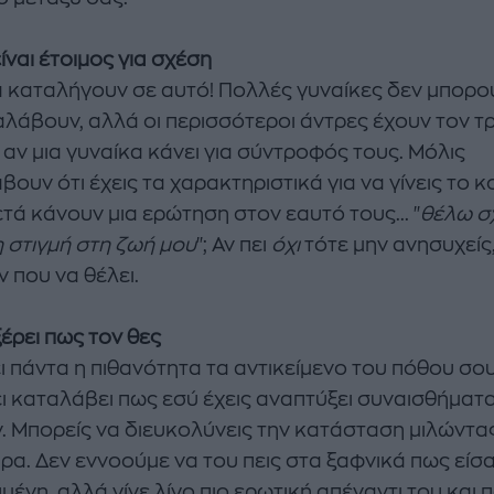
ίναι έτοιμος για σχέση
α καταλήγουν σε αυτό! Πολλές γυναίκες δεν μπορο
αλάβουν, αλλά οι περισσότεροι άντρες έχουν τον τ
 αν μια γυναίκα κάνει για σύντροφός τους. Μόλις
ουν ότι έχεις τα χαρακτηριστικά για να γίνεις το κ
τά κάνουν μια ερώτηση στον εαυτό τους... "
θέλω σ
η στιγμή στη ζωή μου
"; Αν πει
όχι
τότε μην ανησυχείς
 που να θέλει.
ξέρει πως τον θες
ι πάντα η πιθανότητα τα αντικείμενο του πόθου σο
ει καταλάβει πως εσύ έχεις αναπτύξει συναισθήματα
ν. Μπορείς να διευκολύνεις την κατάσταση μιλώντα
ρα. Δεν εννοούμε να του πεις στα ξαφνικά πως είσα
ένη, αλλά γίνε λίγο πιο ερωτική απέναντι του και π