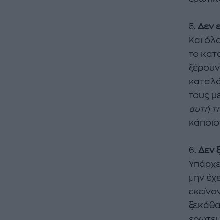
5.
Δεν ε
Και όλ
το κατ
ξέρουν
καταλάβ
τους με
αυτή τ
κάποιον
6.
Δεν 
Υπάρχε
μην έχ
εκείνο
ξεκάθα
ερωτευμ