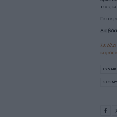
τους κ
Για πε
Διαβάσ
Σε όλα 
κορύφ
ΓΥΝΑΙ
ΣΤΟ Μ