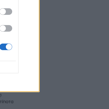
ρεί να
ί
α
α η
μυαλό.
όχι με
ρείς να
εμά σου,
ει ή αν
ι
 τίποτα