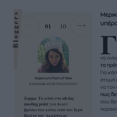
Bloggers
Μερικ
υπέρο
01
10
Γ
να ονε
τα πρά
Για κάπ
Majenco's Point of View
Maj
στιγμή 
ΣΑΜΑΝΘΑ ΑΠΟΣΤΟΛΟΠΟΥΛΟΥ
ΣΑΜΑ
να τον
πως δεν
Zappa: Το απόλυτο all-day
Η απόλ
σου δε
meeting point για όλους
δροσερ
βρίσκεται κάτω από τον Ιερό
καρπούζ
παρακά
Βράχο της Ακρόπολης
που θα 