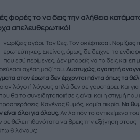
ές φορές το να δεις την αλήθεια κατάματα
χα απελευθερωτικό!
νωρίζεις αγόρι. Τον θες. Τον σκέφτεσαι. Νομίζεις 
ερωτεύτηκες. Εκείνος, όμως, δε δείχνει το ενδια
που εσύ περίμενες. Δεν μπορείς να το δεις και επι
ιρεύεσαι σχέση μαζί του.
Δυστυχώς, αγαπητή αναγν
γματα στον έρωτα δεν έρχονται πάντα όπως τα θέ
οιον λόγο ή λόγους απλά δεν σε γουστάρει. Και για
enco's Point of View
A STORY BY KORI
που θα το συνειδητοποιήσεις είναι και η στιγμή που
ΝΘΑ ΑΠΟΣΤΟΛΟΠΟΥΛΟΥ
ΔΑΦΝΗ ΚΑΡΑΒΟΚΥΡΗ
 προσπεράσεις. Κανένας θυμός, καμία πικρία.
Να θυ
 είναι όλοι για όλους
. Αν λοιπόν το αντικείμενο το
υτη καλοκαιρινή
Nτίνα Νικολάου: «Όταν
ν σε θέλει πιθανότατα να βρεις την εξήγηση στους
ή σαλάτα με
έπαθα την πρώτη κρίση
ι, φέτα και φράουλες
πανικού νόμιζα πως θα
τω 6 λόγους:
λατρέψετε
πεθάνω»