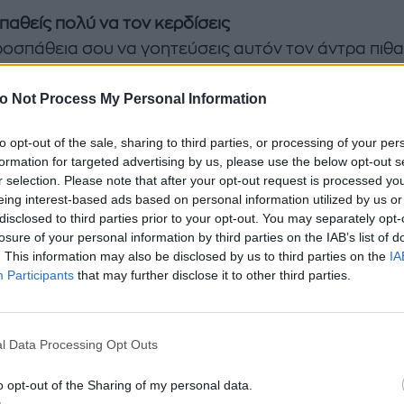
παθείς πολύ να τον κερδίσεις
ροσπάθεια σου να γοητεύσεις αυτόν τον άντρα πιθ
ηκες απεγνωσμένη. Αυτή η συμπεριφορά αποτελεί
o Not Process My Personal Information
τικό παράγοντα για να σε θελήσει ιδιαίτερα αν πισ
ρεί να σε έχει όποια στιγμή θέλει. Οι άντρες λατρεύ
to opt-out of the sale, sharing to third parties, or processing of your per
 οπότε δώσε τους τη χαρά να κυνηγήσουν αυτοί εσέ
formation for targeted advertising by us, please use the below opt-out s
αντίθετο.
r selection. Please note that after your opt-out request is processed y
eing interest-based ads based on personal information utilized by us or
disclosed to third parties prior to your opt-out. You may separately opt-
ίσαι ο τύπος της γυναίκας που θέλει
losure of your personal information by third parties on the IAB’s list of
 γυναίκες θεωρούν προσβλητικό όταν ένας άντρας
. This information may also be disclosed by us to third parties on the
IA
Participants
that may further disclose it to other third parties.
ει. Εδώ δεν έχει σημασία ποιος είναι ο λόγος, απλά 
ο σωστό άτομο για εκείνον. Μην σε ρίξει στα πατώμ
 σκέψη και ΜΗΝ ΑΛΛΑΞΕΙΣ για κανέναν. Προχώρησε
l Data Processing Opt Outs
ο.
o opt-out of the Sharing of my personal data.
ι κάποια άλλη