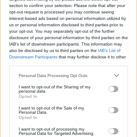
section to confirm your selection. Please note that after your
οργισμένα μηνύματα με λόγια που χαράζονται
opt-out request is processed you may continue seeing
στο μυαλό και την καρδιά του, δεν παίρνετε
interest-based ads based on personal information utilized by
us or personal information disclosed to third parties prior to
συνέχεια τηλέφωνο για να μάθετε «αν είναι
your opt-out. You may separately opt-out of the further
καλά», αλλά ούτε απορρίπτετε τις κλήσεις
disclosure of your personal information by third parties on the
του. Απαντάτε αν νιώθετε πως θέλετε να
IAB’s list of downstream participants. This information may
also be disclosed by us to third parties on the
IAB’s List of
μιλήσετε μαζί του και διατηρείτε επίπεδο στη
Downstream Participants
that may further disclose it to other
συζήτηση, αν αυτό προκύψει. Να είστε
third parties.
σίγουρη, πως η αξιοπρέπεια είναι το
Personal Data Processing Opt Outs
δυνατότερο όπλο που έχετε στα χέρια σας
μετά από κάτι τέτοιο.Δώστε στον εαυτό σας
I want to opt-out of the Sharing of my
personal data.
το χρόνο που χρειάζεται και θα βγείτε
Opted In
κερδισμένη.
I want to opt-out of the Sale of my
Personal Data.
Opted In
ΧΡΟΝΟΣ
ΧΩΡΙΣΜΟΣ
ΑΠΑΤΗ
ΑΠΙΣΤΙΑ
I want to opt-out of processing my
Personal Data for Targeted Advertising.