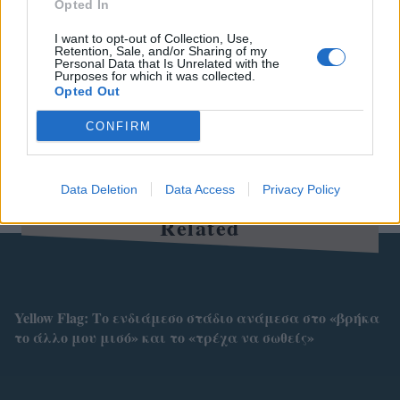
ΑΠΟΣΤΑΣΗ
ΑΞΙΟΠΡΕΠΕΙΑ
Opted In
I want to opt-out of Collection, Use,
Retention, Sale, and/or Sharing of my
Personal Data that Is Unrelated with the
Purposes for which it was collected.
Opted Out
CONFIRM
Data Deletion
Data Access
Privacy Policy
Related
Yellow Flag: Το ενδιάμεσο στάδιο ανάμεσα στο «βρήκα
το άλλο μου μισό» και το «τρέχα να σωθείς»