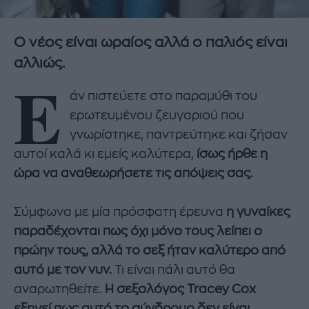
Ο νέος είναι ωραίος αλλά ο παλιός είναι
αλλιώς.
Ε
άν πιστεύετε στο παραμύθι του
ερωτευμένου ζευγαριού που
γνωρίστηκε, παντρεύτηκε και ζήσαν
αυτοί καλά κι εμείς καλύτερα,
ίσως ήρθε η
ώρα να αναθεωρήσετε τις απόψεις σας.
Σύμφωνα με μία πρόσφατη έρευνα
η γυναίκες
παραδέχονται πως όχι μόνο τους λείπει ο
πρώην τους, αλλά το σεξ ήταν καλύτερο από
αυτό με τον νυν.
Τι είναι πάλι αυτό θα
αναρωτηθείτε.
Η σεξολόγος Tracey Cox
εξηγεί πως αυτό το σύνδρομο δεν είναι