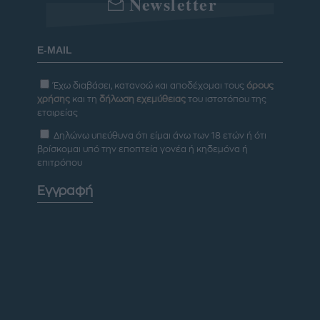
Newsletter
Έχω διαβάσει, κατανοώ και αποδέχομαι τους
όρους
χρήσης
και τη
δήλωση εχεμύθειας
του ιστοτόπου της
εταιρείας
Δηλώνω υπεύθυνα ότι είμαι άνω των 18 ετών ή ότι
βρίσκομαι υπό την εποπτεία γονέα ή κηδεμόνα ή
επιτρόπου
Εγγραφή