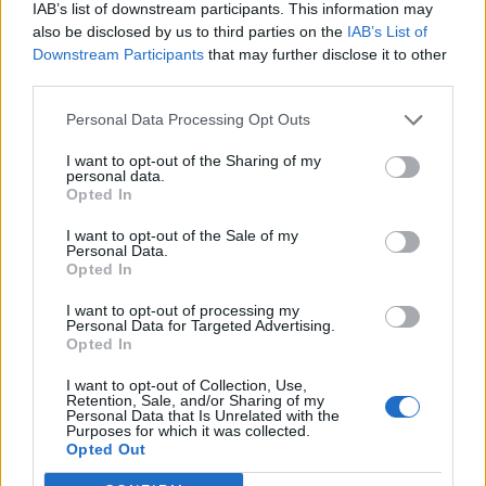
IAB’s list of downstream participants. This information may
Έρευνα που μας εξιτάρει: πόσο πονηρά
also be disclosed by us to third parties on the
IAB’s List of
σκέφτονται οι αθλητές όταν τρέχουν;
Downstream Participants
that may further disclose it to other
third parties.
Έρευνα που λέει την αλήθεια: τι σκέφτονται οι
Personal Data Processing Opt Outs
γυναίκες πολύ περισσότερο από το σεξ;
I want to opt-out of the Sharing of my
personal data.
ΕΡΕΥΝΑ
ΕΡΕΥΝΕΣ ΣΕΞ
SEX SURVEYS
Opted In
I want to opt-out of the Sale of my
Personal Data.
Opted In
I want to opt-out of processing my
Personal Data for Targeted Advertising.
Opted In
I want to opt-out of Collection, Use,
Retention, Sale, and/or Sharing of my
Personal Data that Is Unrelated with the
Purposes for which it was collected.
Opted Out
Related