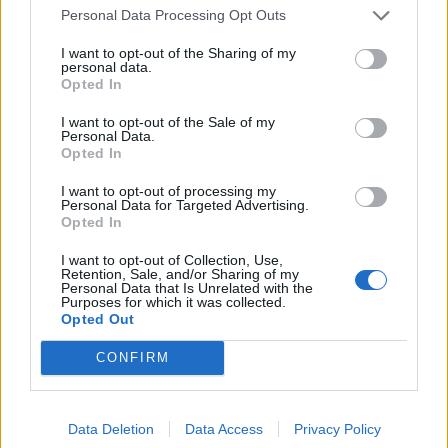
Personal Data Processing Opt Outs
I want to opt-out of the Sharing of my
personal data.
Opted In
I want to opt-out of the Sale of my
Personal Data.
Opted In
I want to opt-out of processing my
Personal Data for Targeted Advertising.
Opted In
Related
I want to opt-out of Collection, Use,
Retention, Sale, and/or Sharing of my
Personal Data that Is Unrelated with the
Purposes for which it was collected.
Opted Out
Yellow Flag: Το ενδιάμεσο στάδιο ανάμεσα στο «βρήκα
CONFIRM
το άλλο μου μισό» και το «τρέχα να σωθείς»
Data Deletion
Data Access
Privacy Policy
Τελικά η κοινοποίηση τοποθεσίας είναι ή όχι τοξική