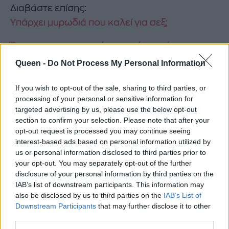
Διαβάστε επίσης:
Υπάρχει μυρωδιά που καλεί για σεξ;
Έρευνα που μας ανοίγει τα μάτια: πόσα
εκατοστά μπορεί να επιμηκυνθεί ένα πέος;
Queen -
Do Not Process My Personal Information
Έρευνα που μας ξεσκεπάζει: γιατί οι γυναίκες
If you wish to opt-out of the sale, sharing to third parties, or
προτιμούν τους πρώην;
processing of your personal or sensitive information for
targeted advertising by us, please use the below opt-out
section to confirm your selection. Please note that after your
Έρευνα που προβλέπει: μεγαλώνετε με
opt-out request is processed you may continue seeing
πολλές γυναίκες στο περιβάλλον σας;
interest-based ads based on personal information utilized by
ξεχάστε την ερωτική σας ζωή
us or personal information disclosed to third parties prior to
your opt-out. You may separately opt-out of the further
disclosure of your personal information by third parties on the
IAB’s list of downstream participants. This information may
also be disclosed by us to third parties on the
IAB’s List of
ΓΥΝΑΙΚΑ
ΕΡΕΥΝΑ ΣΕΞ
ΕΡΕΥΝΑ
Downstream Participants
that may further disclose it to other
third parties.
ΕΡΕΥΝΕΣ ΣΕΞ
GYNAIKA
SEX SURVEYS