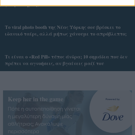
για μία σχέση;
Το viral photo booth της Νέας Υόρκης σου βρίσκει το
ιδανικό ταίρι, αλλά μήπως χάνουμε το απρόβλεπτο;
Tι είναι ο «Red Pill» τύπος άνδρα; 10 σημάδια που δεν
πρέπει να αγνοήσεις, αν βγαίνεις μαζί του
Keep her in the game
Πότε η αυτοπεποίθηση γίνεται
η μεγαλύτερη δύναμη μίας
αθλήτριας; Ανακάλυψε
περισσότερα