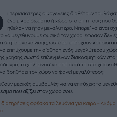
.
Ο
ι περισσότερες οικογένειες διαθέτουν τουλάχι
ένα μικρό δωμάτιο ή χώρο στο σπίτι τους που θ
ήθελαν να ήταν μεγαλύτερο. Μπορεί να είναι σ
ο να μεγεθύνουμε φυσικά τον χώρο, εφόσον δεν 
ατότητα ανακαίνισης, ωστόσο υπάρχουν κάποιοι απ
enco's Point of View
A STORY BY KORI
 να επιτύχουμε την αίσθηση ενός μεγαλύτερου χώρ
ΝΘΑ ΑΠΟΣΤΟΛΟΠΟΥΛΟΥ
ΔΑΦΝΗ ΚΑΡΑΒΟΚΥΡΗ
ης χρήσης σωστά επιλεγμένων διακοσμητικών στοι
άδειγμα, το χαλί είναι ένα από αυτά τα στοιχεία κα
υτη καλοκαιρινή
Nτίνα Νικολάου: «Όταν
 να βοηθήσει τον χώρο να φανεί μεγαλύτερος.
ή σαλάτα με
έπαθα την πρώτη κρίση
ι, φέτα και φράουλες
πανικού νόμιζα πως θα
λατρέψετε
πεθάνω»
θούν μερικές συμβουλές για να επιτύχεις το μεγε
εσμα που αξίζει στον χώρο σου.
 διατηρήσεις φρέσκα τα λεμόνια για καιρό – Ακόμα 
να