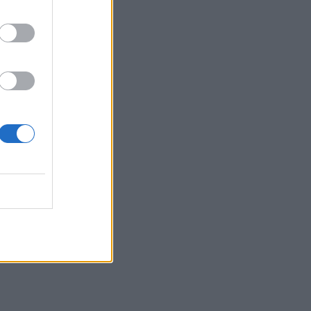
δωμάτιό
του
ίσθηση
ς να
 έχουν