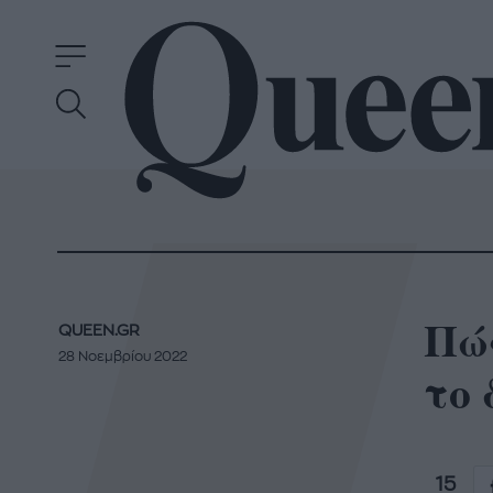
Πώς
QUEEN.GR
28 Νοεμβρίου 2022
το
15