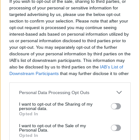
If you wish to opt-out of the sale, sharing to third parties, or
processing of your personal or sensitive information for
designers εξηγούν ότι τα έντονα χρώματα που
targeted advertising by us, please use the below opt-out
περιέχουν κόκκινους και θερμούς τόνους
section to confirm your selection. Please note that after your
ενεργοποιούν το μυαλό και δεν βοηθούν το
opt-out request is processed you may continue seeing
interest-based ads based on personal information utilized by
σώμα να χαλαρώσει πριν από τον ύπνο.
us or personal information disclosed to third parties prior to
your opt-out. You may separately opt-out of the further
Αντί γι' αυτό, προτίμησε πιο ήπιες αποχρώσεις
disclosure of your personal information by third parties on the
του μπλε ή του πράσινου, που θεωρούνται από
IAB’s list of downstream participants. This information may
τις πιο ήρεμες επιλογές για το υπνοδωμάτιο.
also be disclosed by us to third parties on the
IAB’s List of
Downstream Participants
that may further disclose it to other
third parties.
10 χρώματα για τον τοίχο του γραφείου σου
που θα σε κάνουν να είσαι πιο συγκεντρωμένη
Personal Data Processing Opt Outs
και παραγωγική
I want to opt-out of the Sharing of my
personal data.
Opted In
Το κίτρινο
I want to opt-out of the Sale of my
Personal Data.
Το κίτρινο είναι ένα χρώμα που συνδέεται
Opted In