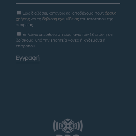
Έχω διαβάσει, κατανοώ και αποδέχομαι τους
όρους
χρήσης
και τη
δήλωση εχεμύθειας
του ιστοτόπου της
εταιρείας
Δηλώνω υπεύθυνα ότι είμαι άνω των 18 ετών ή ότι
βρίσκομαι υπό την εποπτεία γονέα ή κηδεμόνα ή
επιτρόπου
Εγγραφή