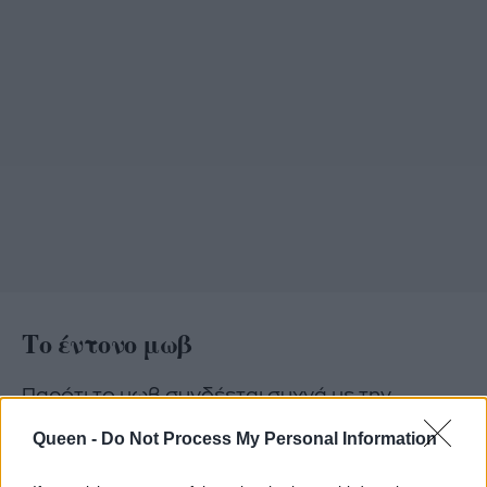
Το έντονο μωβ
Παρότι το μωβ συνδέεται συχνά με την
πολυτέλεια, οι πολύ έντονες και φωτεινές
Queen -
Do Not Process My Personal Information
εκδοχές του μπορεί να είναι περισσότερο
διεγερτικές παρά χαλαρωτικές. Οι interior