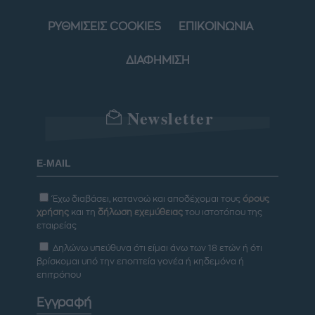
ΡΥΘΜΙΣΕΙΣ COOKIES
ΕΠΙΚΟΙΝΩΝΙΑ
ΔΙΑΦΗΜΙΣΗ
Newsletter
Έχω διαβάσει, κατανοώ και αποδέχομαι τους
όρους
χρήσης
και τη
δήλωση εχεμύθειας
του ιστοτόπου της
εταιρείας
Δηλώνω υπεύθυνα ότι είμαι άνω των 18 ετών ή ότι
βρίσκομαι υπό την εποπτεία γονέα ή κηδεμόνα ή
επιτρόπου
Εγγραφή