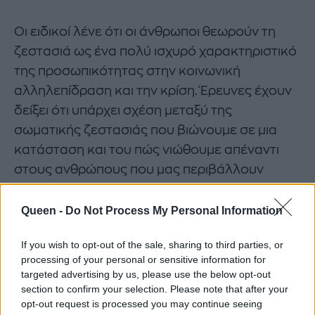
Οι ειδικοί λένε ότι οι άνθρωποι θεωρούν τη
ζεστασιά ως ένα πολύ ισχυρό χαρακτηριστικό
της προσωπικότητας στην κοινωνική
αλληλεπίδραση και την κρίση. Έρευνες έχουν
δείξει ότι υπάρχει σχέση μεταξύ της
σωματικής ζεστασιάς που βιώνουμε σε μια
κατάσταση και του πώς νιώθουμε απέναντι
στους ανθρώπους που μας περιβάλλουν
εκείνη τη στιγμή. Με άλλα λόγια, οι άνθρωποι
αντιδρούν στη σωματική ζεστασιά νιώθοντας
Queen -
Do Not Process My Personal Information
μια αυξημένη διαπροσωπική ζεστασιά. Αυτό
If you wish to opt-out of the sale, sharing to third parties, or
σημαίνει ότι θα κρίνουμε ένα άτομο στο οποίο
processing of your personal or sensitive information for
μιλάμε ως γενναιόδωρο ή στοργικό, χωρίς καν
targeted advertising by us, please use the below opt-out
να το γνωρίζουμε.
section to confirm your selection. Please note that after your
opt-out request is processed you may continue seeing