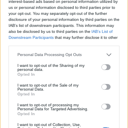
interest-based ads based on personal information utilized by
Τι θα κάνουμε με τα μονά καλτσάκια; 7 χρήσεις
us or personal information disclosed to third parties prior to
για εκείνα που μείνανε μόνα χωρίς το ταίρι
your opt-out. You may separately opt-out of the further
τους
disclosure of your personal information by third parties on the
IAB’s list of downstream participants. This information may
Επομένως, μια καλή στρατηγική για να φέρεις
also be disclosed by us to third parties on the
IAB’s List of
Downstream Participants
that may further disclose it to other
κάποιον κοντά σου θα ήταν να του
third parties.
προσφέρεις ένα φλιτζάνι ζεστό τσάι ή καφέ
πριν ξεκινήσεις τη συζήτηση μαζί του.
Personal Data Processing Opt Outs
I want to opt-out of the Sharing of my
personal data.
3. Mirroring ή αλλιώς γίνε ο
Opted In
καθρέφτης του ατόμου με το οποίο
I want to opt-out of the Sale of my
μιλάς
Personal Data.
Opted In
Η στρατηγική του «mirroring» σημαίνει ότι
I want to opt-out of processing my
Personal Data for Targeted Advertising.
βασικά μιμείσαι διακριτικά τις ενέργειες ενός
Opted In
άλλου ατόμου. Μπορεί να είναι οτιδήποτε
I want to opt-out of Collection, Use,