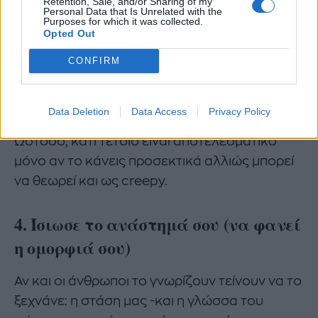
Retention, Sale, and/or Sharing of my
-από τη μίμηση χειρονομιών έως τις εκφράσεις
Personal Data that Is Unrelated with the
Purposes for which it was collected.
του προσώπου και τη γλώσσα του σώματος.
Opted Out
Σύμφωνα με τα αποτελέσματα ψυχολογικής
έρευνας, το λεγόμενο «φαινόμενο
CONFIRM
χαμαιλέοντα» στην πραγματικότητα οδήγησε
σε αυξημένη συμπάθεια και ομαλότερη
Data Deletion
Data Access
Privacy Policy
αλληλεπίδραση μεταξύ των ανθρώπων.
Ωστόσο, κάτι τέτοιο είναι αποτελεσματικό
μόνο αν το κάνεις προσεκτικά αλλιώς μπορεί
να θεωρεί και ως creepy.
4. Ίσιωσε το ανάστημά σου (να φανεί
η ομορφιά σου)
Αν και οι άνθρωποι το γνωρίζουν τείνουν να το
ξεχνάνε: η στάση μας -και η γλώσσα του