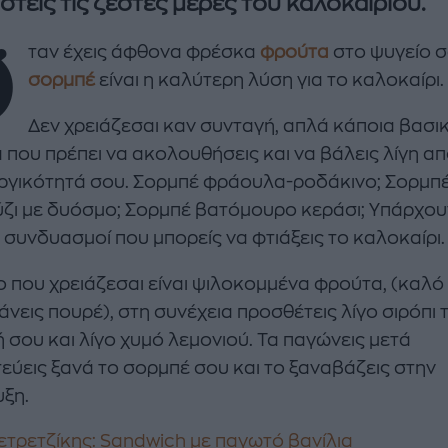
στείς τις ζεστές μέρες του καλοκαιριού.
Ό
ταν έχεις άφθονα φρέσκα
φρούτα
στο ψυγείο σ
σορμπέ
είναι η καλύτερη λύση για το καλοκαίρι.
Δεν χρειάζεσαι καν συνταγή, απλά κάποια βασι
 που πρέπει να ακολουθήσεις και να βάλεις λίγη απ
ργικότητά σου. Σορμπέ φράουλα-ροδάκινο; Σορμπ
enco's Point of View
A STORY BY KORI
ΝΘΑ ΑΠΟΣΤΟΛΟΠΟΥΛΟΥ
ΔΑΦΝΗ ΚΑΡΑΒΟΚΥΡΗ
ζι με δυόσμο; Σορμπέ βατόμουρο κεράσι; Υπάρχου
 συνδυασμοί που μπορείς να φτιάξεις το καλοκαίρι.
υτη καλοκαιρινή
Nτίνα Νικολάου: «Όταν
ή σαλάτα με
έπαθα την πρώτη κρίση
ο που χρειάζεσαι είναι ψιλοκομμένα φρούτα, (καλό 
ι, φέτα και φράουλες
πανικού νόμιζα πως θα
άνεις πουρέ), στη συνέχεια προσθέτεις λίγο σιρόπι 
λατρέψετε
πεθάνω»
 σου και λίγο χυμό λεμονιού. Τα παγώνεις μετά
εύεις ξανά το σορμπέ σου και το ξαναβάζεις στην
ξη.
ετρετζίκης: Sandwich με παγωτό βανίλια