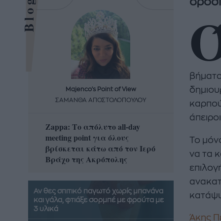
δροσι
βήματα
δημιου
Majenco's Point of View
Maj
ΣΑΜΑΝΘΑ ΑΠΟΣΤΟΛΟΠΟΥΛΟΥ
ΣΑΜΑ
καρπού
άπειροι
Zappa: Το απόλυτο all-day
Η απόλ
meeting point για όλους
δροσερ
Το μόν
βρίσκεται κάτω από τον Ιερό
καρπούζ
να τα κ
Βράχο της Ακρόπολης
που θα 
επιλογή
ανακατ
Αν θες σπιτικό παγωτό χωρίς μπανάνα
κατάψυ
και γάλα, φτιάξε σορμπέ με φρούτα με
3 υλικά
Άκης Π