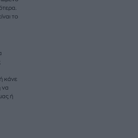
ότερα.
ίναι το
α
ς
 ή κάνε
 να
μας ή