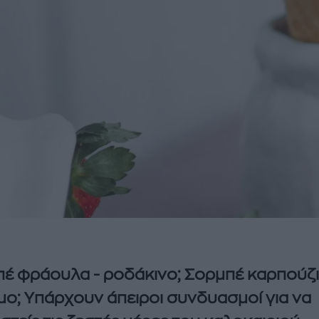
έ φράουλα - ροδάκινο; Σορμπέ καρπούζι
ο; Υπάρχουν άπειροι συνδυασμοί για να