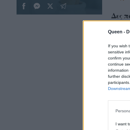
Δες π
συντα
Queen -
D
Ετοίμα
If you wish 
ιδανική
sensitive in
πέντε 
confirm you
ζάχαρη 
continue se
information 
για να
further disc
και λίγ
participants
παγώσε
Downstream 
Persona
I want t