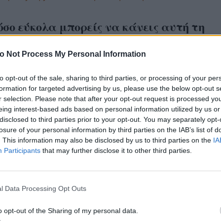
όσο εύκολα μπορείς να κάνεις αυτή τη
γή βήμα προς βήμα
o Not Process My Personal Information
σε δύο κιλά ψιλοκομμένα φρούτα. Η δόση αυτή είνα
to opt-out of the sale, sharing to third parties, or processing of your per
 για να φτιάξεις ένα τέταρτο σορμπέ - δηλαδή περί
formation for targeted advertising by us, please use the below opt-out s
φλιτζάνια. Κάνεις πουρέ όποιο φρούτο θες, προσθέτ
r selection. Please note that after your opt-out request is processed y
ή το σιρόπι σου, και αυτή θα είναι η βάση του σορ
eing interest-based ads based on personal information utilized by us or
disclosed to third parties prior to your opt-out. You may separately opt-
 το βάλεις στην κατάψυξη. Μετά από κάποια λεπτά β
losure of your personal information by third parties on the IAB’s list of
ο χυμό λεμονιού το ανακατεύεις και το αφήνεις πάλ
. This information may also be disclosed by us to third parties on the
IA
ι!
Participants
that may further disclose it to other third parties.
l Data Processing Opt Outs
o opt-out of the Sharing of my personal data.