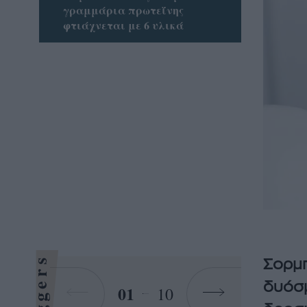
γραμμάρια πρωτεΐνης
φτιάχνεται με 6 υλικά
Bloggers
Σορμπ
δυόσμ
01
10