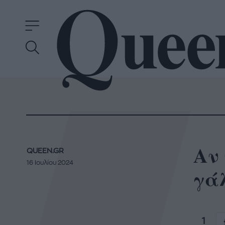
Αν
QUEEN.GR
16 Ιουλίου 2024
γάλ
1