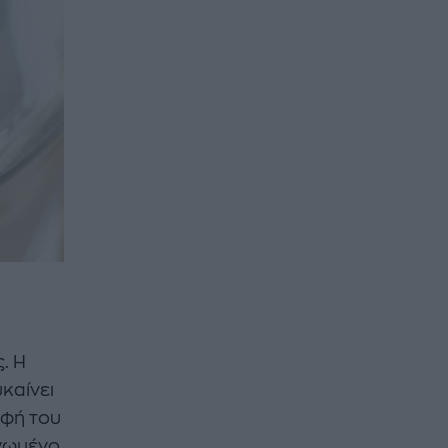
. Η
καίνει
υφή του
αγωμένο