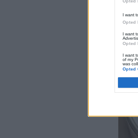
Opted 
I want t
Opted 
I want 
Advertis
Opted 
I want t
of my P
was col
Opted 