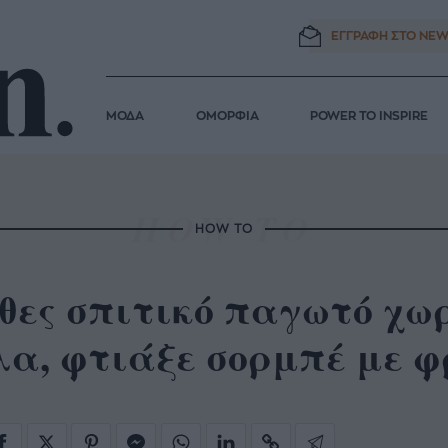
ΕΓΓΡΑΦΗ ΣΤΟ
NEW
ΜΟΔΑ
ΟΜΟΡΦΙΑ
POWER TO INSPIRE
HOW TO
 θες σπιτικό παγωτό χω
α, φτιάξε σορμπέ με φ